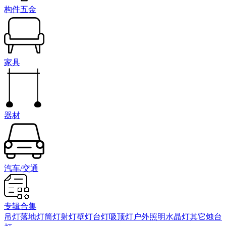
构件五金
家具
器材
汽车/交通
专辑合集
吊灯
落地灯
筒灯射灯
壁灯
台灯
吸顶灯
户外照明
水晶灯
其它
烛台