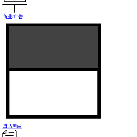
商业/广告
凹凸黑白