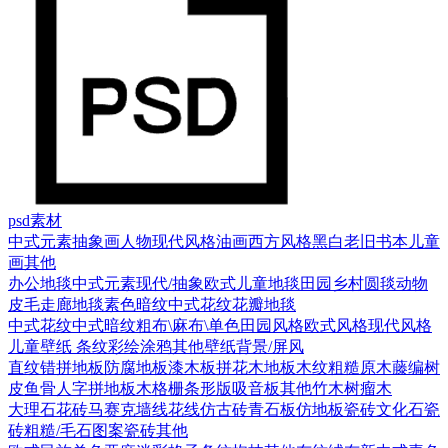
psd素材
中式元素
抽象画
人物
现代风格
油画
西方风格
黑白老旧
书本
儿童
画
其他
办公地毯
中式元素
现代/抽象
欧式
儿童地毯
田园乡村
圆毯
动物
皮毛
走廊地毯
素色暗纹
中式花纹花瓣地毯
中式花纹
中式暗纹
粗布\麻布\单色
田园风格
欧式风格
现代风格
儿童壁纸
条纹
彩绘涂鸦
其他壁纸
背景/屏风
直纹错拼地板
防腐地板漆木板
拼花木地板
木纹
粗糙原木
藤编
树
皮
鱼骨人字拼地板
木格栅条形版
吸音板
其他
竹木
树瘤木
大理石
花砖
马赛克
墙线花线
仿古砖
青石板
仿地板瓷砖
文化石
瓷
砖
粗糙/毛石
图案瓷砖
其他