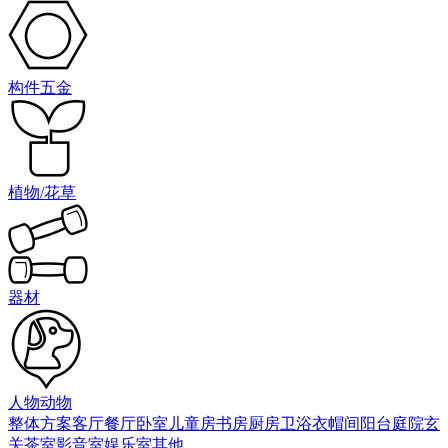
构件五金
植物/花草
器材
人物动物
整体方案
客厅
餐厅
卧室
儿童房
书房
厨房
卫浴
衣帽间
阳台庭院
玄
关
茶室
影音室
娱乐室
其他