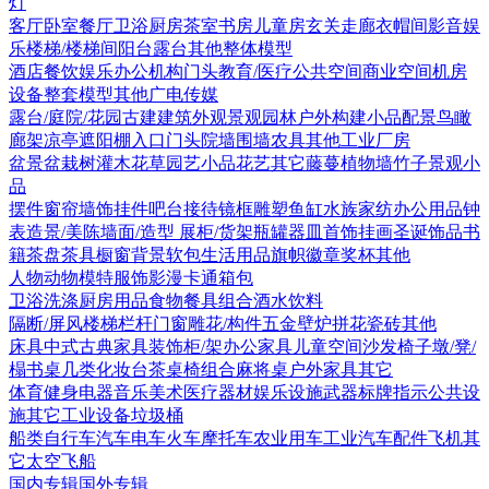
灯
客厅
卧室
餐厅
卫浴
厨房
茶室书房
儿童房
玄关走廊
衣帽间
影音娱
乐
楼梯/楼梯间
阳台露台
其他
整体模型
酒店
餐饮娱乐
办公机构
门头
教育/医疗
公共空间
商业空间
机房
设备
整套模型
其他
广电传媒
露台/庭院/花园
古建
建筑外观
景观园林
户外构建
小品配景
鸟瞰
廊架
凉亭
遮阳棚
入口门头
院墙围墙
农具
其他
工业厂房
盆景盆栽
树
灌木花草
园艺小品
花艺
其它
藤蔓
植物墙
竹子
景观小
品
摆件
窗帘
墙饰挂件
吧台接待
镜框
雕塑
鱼缸水族
家纺
办公用品
钟
表
造景/美陈
墙面/造型
展柜/货架
瓶罐器皿
首饰
挂画
圣诞饰品
书
籍
茶盘茶具
橱窗
背景软包
生活用品
旗帜徽章奖杯
其他
人物
动物
模特
服饰
影漫卡通
箱包
卫浴洗涤
厨房用品
食物
餐具组合
酒水饮料
隔断/屏风
楼梯栏杆
门窗
雕花/构件
五金
壁炉
拼花瓷砖
其他
床具
中式古典家具
装饰柜/架
办公家具
儿童空间
沙发
椅子
墩/凳/
榻
书桌
几类
化妆台
茶桌椅组合
麻将桌
户外家具
其它
体育健身
电器
音乐美术
医疗器材
娱乐设施
武器
标牌指示
公共设
施
其它
工业设备
垃圾桶
船类
自行车
汽车
电车火车
摩托车
农业用车
工业汽车
配件
飞机
其
它
太空飞船
国内专辑
国外专辑