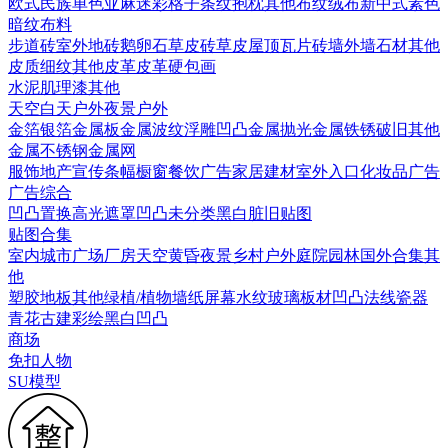
欧式
民族
单色亚麻
迷彩
格子条纹
抱枕
其他布纹
绒布
新中式素色
暗纹布料
步道砖
室外地砖
鹅卵石
草皮砖
草皮
屋顶瓦片
砖墙
外墙石材
其他
皮质细纹
其他皮革
皮革硬包画
水泥
肌理漆
其他
天空
白天户外
夜景户外
金箔银箔
金属板
金属波纹
浮雕凹凸金属
抛光金属
铁锈破旧
其他
金属
不锈钢
金属网
服饰
地产宣传
条幅
橱窗
餐饮广告
家居建材
室外入口
化妆品广告
广告综合
凹凸
置换
高光遮罩
凹凸未分类
黑白脏旧贴图
贴图合集
室内
城市
广场
厂房
天空
黄昏
夜景
乡村户外
庭院园林
国外合集
其
他
塑胶地板
其他
绿植/植物墙
纸
屏幕
水纹
玻璃
板材
凹凸法线
瓷器
青花
古建彩绘
黑白凹凸
商场
免扣人物
SU模型