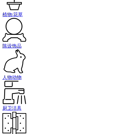
植物/花草
陈设饰品
人物动物
厨卫洁具