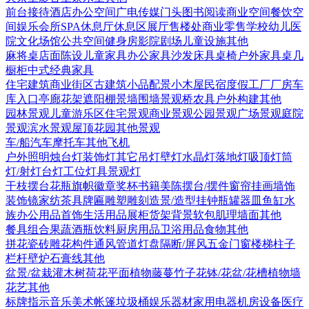
前台接待
酒店
办公空间
广电传媒
门头
图书阅读
商业空间
餐饮空
间
娱乐会所
SPA
休息厅休息区
展厅
售楼处
商业零售
学校幼儿
医
院
文化场馆
公共空间
健身房
影院剧场
儿童设施
其他
麻将桌
店面陈设
儿童家具
办公家具
沙发
床具
桌椅
户外家具
桌几
橱柜
中式经典家具
住宅建筑
商业街区
古建筑
小品配景
小木屋
民宿度假
工厂厂房
车
库入口
亭廊花架
遮阳棚
景墙围墙
景观桥
农具
户外构建
其他
园林景观
儿童游乐区
住宅景观
商业景观
公园景观
广场景观
庭院
景观
滨水景观
屋顶花园
其他景观
车/船
汽车
摩托车
其他
飞机
户外照明
烛台灯
装饰灯
其它
吊灯
壁灯
水晶灯
落地灯
吸顶灯
筒
灯/射灯
台灯
工位灯具
景观灯
干枝摆台
花瓶
旗帜徽章奖杯
书籍
美陈
摆台/摆件
窗帘
挂画
墙饰
装饰镜
家纺
茶具
牌匾
雕塑雕刻
造景/造型
挂钟
瓶罐器皿
鱼缸水
族
办公用品
首饰
生活用品
展柜货架
背景软包
肌理墙面
其他
餐具组合
果蔬
酒瓶饮料
厨房用品
卫浴用品
食物
其他
拼花瓷砖
雕花构件
通风管道
灯盘
隔断/屏风
五金
门
窗
楼梯
柱子
栏杆
壁炉
石膏线
其他
盆景/盆栽
灌木
树
荷花
平面植物
藤蔓
竹子
花钵/花盆/花槽
植物墙
花艺
其他
标牌指示
音乐美术
帐篷
垃圾桶
娱乐器材
家用电器
机房设备
医疗