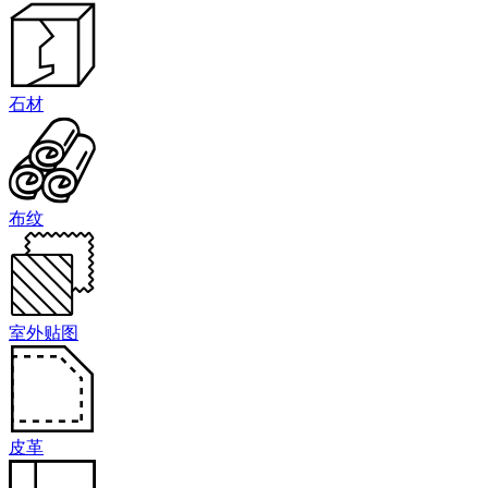
石材
布纹
室外贴图
皮革