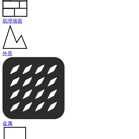
肌理墙面
外景
金属