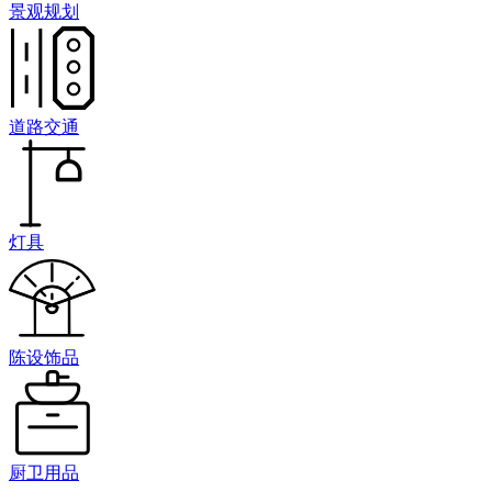
景观规划
道路交通
灯具
陈设饰品
厨卫用品