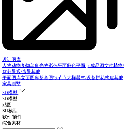
设计图库
人物
动物
宠物
鸟
鱼
光效
彩色平面
彩色平面
ps成品源文件
植物/
盆栽
景观/造景
其他
平面图库
立面图库
整套图纸
节点大样
器材/设备
拼花构建
其他
家具别墅
3D模型
3D模型
贴图
SU模型
软件/插件
综合素材