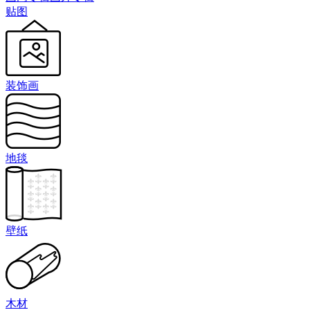
贴图
装饰画
地毯
壁纸
木材