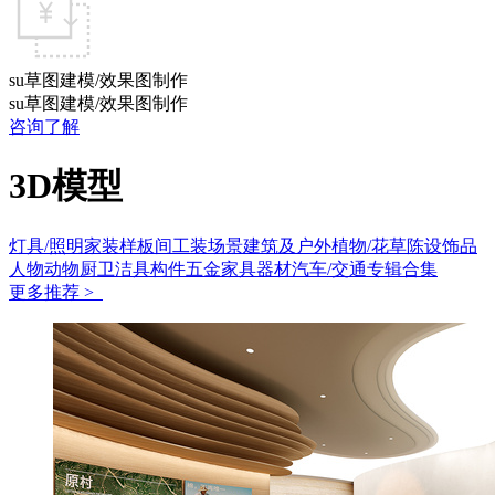
su草图建模/效果图制作
su草图建模/效果图制作
咨询了解
3D模型
灯具/照明
家装样板间
工装场景
建筑及户外
植物/花草
陈设饰品
人物动物
厨卫洁具
构件五金
家具
器材
汽车/交通
专辑合集
更多推荐 >