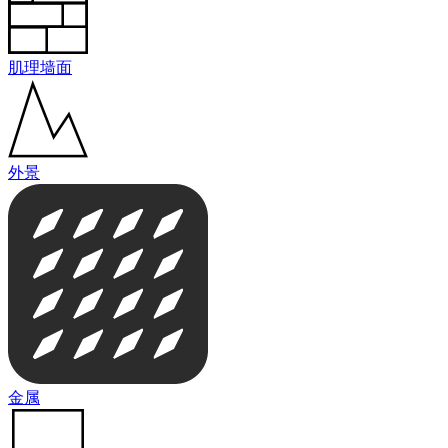
肌理墙面
外景
金属