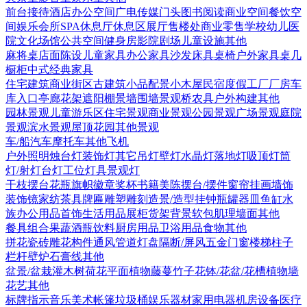
前台接待
酒店
办公空间
广电传媒
门头
图书阅读
商业空间
餐饮空
间
娱乐会所
SPA
休息厅休息区
展厅
售楼处
商业零售
学校幼儿
医
院
文化场馆
公共空间
健身房
影院剧场
儿童设施
其他
麻将桌
店面陈设
儿童家具
办公家具
沙发
床具
桌椅
户外家具
桌几
橱柜
中式经典家具
住宅建筑
商业街区
古建筑
小品配景
小木屋
民宿度假
工厂厂房
车
库入口
亭廊花架
遮阳棚
景墙围墙
景观桥
农具
户外构建
其他
园林景观
儿童游乐区
住宅景观
商业景观
公园景观
广场景观
庭院
景观
滨水景观
屋顶花园
其他景观
车/船
汽车
摩托车
其他
飞机
户外照明
烛台灯
装饰灯
其它
吊灯
壁灯
水晶灯
落地灯
吸顶灯
筒
灯/射灯
台灯
工位灯具
景观灯
干枝摆台
花瓶
旗帜徽章奖杯
书籍
美陈
摆台/摆件
窗帘
挂画
墙饰
装饰镜
家纺
茶具
牌匾
雕塑雕刻
造景/造型
挂钟
瓶罐器皿
鱼缸水
族
办公用品
首饰
生活用品
展柜货架
背景软包
肌理墙面
其他
餐具组合
果蔬
酒瓶饮料
厨房用品
卫浴用品
食物
其他
拼花瓷砖
雕花构件
通风管道
灯盘
隔断/屏风
五金
门
窗
楼梯
柱子
栏杆
壁炉
石膏线
其他
盆景/盆栽
灌木
树
荷花
平面植物
藤蔓
竹子
花钵/花盆/花槽
植物墙
花艺
其他
标牌指示
音乐美术
帐篷
垃圾桶
娱乐器材
家用电器
机房设备
医疗