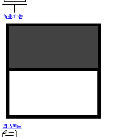
商业/广告
凹凸黑白