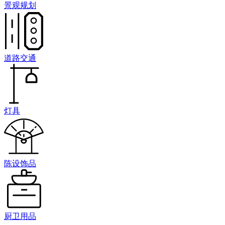
景观规划
道路交通
灯具
陈设饰品
厨卫用品