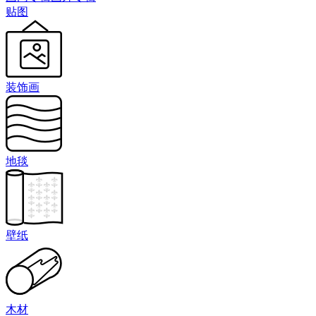
贴图
装饰画
地毯
壁纸
木材