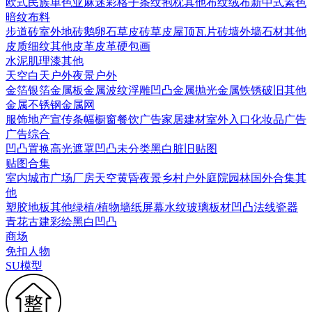
欧式
民族
单色亚麻
迷彩
格子条纹
抱枕
其他布纹
绒布
新中式素色
暗纹布料
步道砖
室外地砖
鹅卵石
草皮砖
草皮
屋顶瓦片
砖墙
外墙石材
其他
皮质细纹
其他皮革
皮革硬包画
水泥
肌理漆
其他
天空
白天户外
夜景户外
金箔银箔
金属板
金属波纹
浮雕凹凸金属
抛光金属
铁锈破旧
其他
金属
不锈钢
金属网
服饰
地产宣传
条幅
橱窗
餐饮广告
家居建材
室外入口
化妆品广告
广告综合
凹凸
置换
高光遮罩
凹凸未分类
黑白脏旧贴图
贴图合集
室内
城市
广场
厂房
天空
黄昏
夜景
乡村户外
庭院园林
国外合集
其
他
塑胶地板
其他
绿植/植物墙
纸
屏幕
水纹
玻璃
板材
凹凸法线
瓷器
青花
古建彩绘
黑白凹凸
商场
免扣人物
SU模型