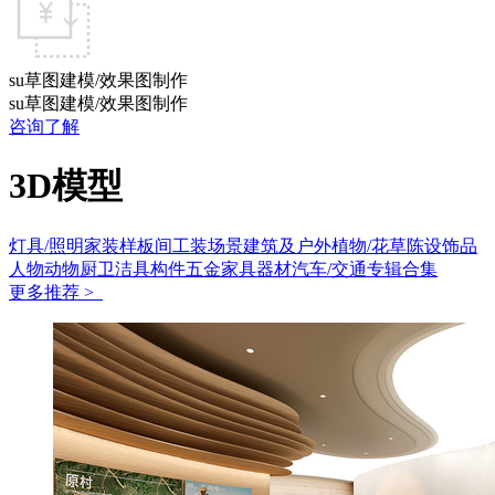
su草图建模/效果图制作
su草图建模/效果图制作
咨询了解
3D模型
灯具/照明
家装样板间
工装场景
建筑及户外
植物/花草
陈设饰品
人物动物
厨卫洁具
构件五金
家具
器材
汽车/交通
专辑合集
更多推荐 >