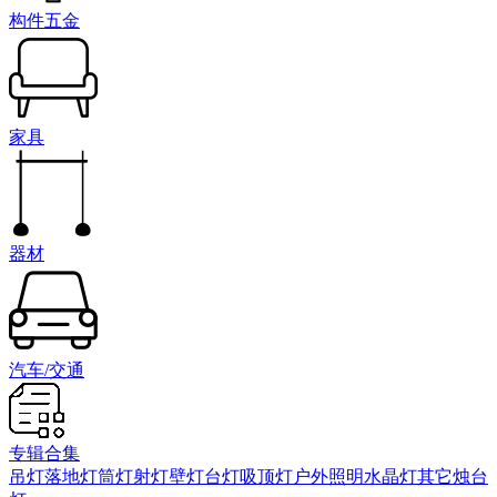
构件五金
家具
器材
汽车/交通
专辑合集
吊灯
落地灯
筒灯射灯
壁灯
台灯
吸顶灯
户外照明
水晶灯
其它
烛台