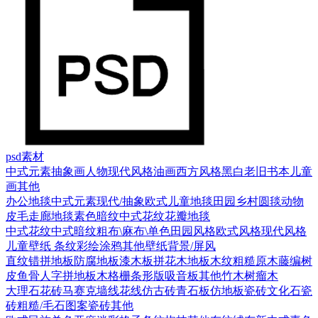
psd素材
中式元素
抽象画
人物
现代风格
油画
西方风格
黑白老旧
书本
儿童
画
其他
办公地毯
中式元素
现代/抽象
欧式
儿童地毯
田园乡村
圆毯
动物
皮毛
走廊地毯
素色暗纹
中式花纹花瓣地毯
中式花纹
中式暗纹
粗布\麻布\单色
田园风格
欧式风格
现代风格
儿童壁纸
条纹
彩绘涂鸦
其他壁纸
背景/屏风
直纹错拼地板
防腐地板漆木板
拼花木地板
木纹
粗糙原木
藤编
树
皮
鱼骨人字拼地板
木格栅条形版
吸音板
其他
竹木
树瘤木
大理石
花砖
马赛克
墙线花线
仿古砖
青石板
仿地板瓷砖
文化石
瓷
砖
粗糙/毛石
图案瓷砖
其他