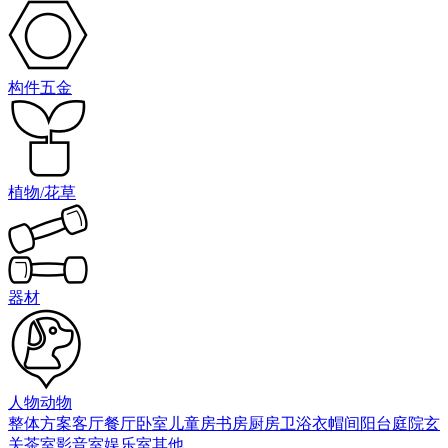
构件五金
植物/花草
器材
人物动物
整体方案
客厅
餐厅
卧室
儿童房
书房
厨房
卫浴
衣帽间
阳台庭院
玄
关
茶室
影音室
娱乐室
其他