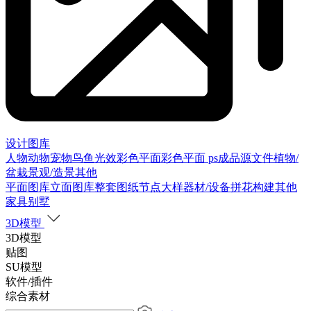
设计图库
人物
动物
宠物
鸟
鱼
光效
彩色平面
彩色平面
ps成品源文件
植物/
盆栽
景观/造景
其他
平面图库
立面图库
整套图纸
节点大样
器材/设备
拼花构建
其他
家具别墅
3D模型
3D模型
贴图
SU模型
软件/插件
综合素材