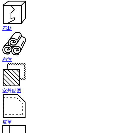
石材
布纹
室外贴图
皮革