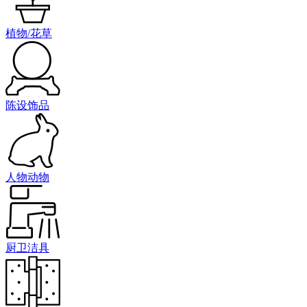
植物/花草
陈设饰品
人物动物
厨卫洁具