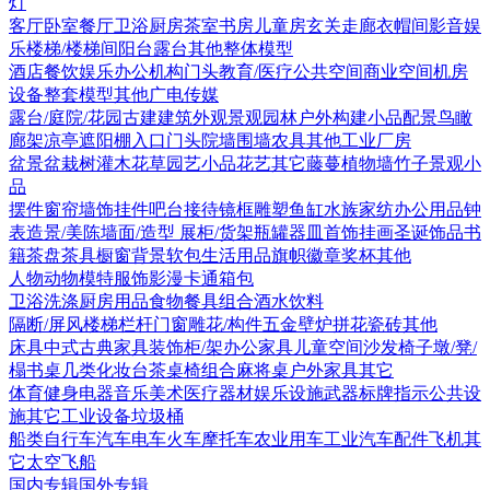
灯
客厅
卧室
餐厅
卫浴
厨房
茶室书房
儿童房
玄关走廊
衣帽间
影音娱
乐
楼梯/楼梯间
阳台露台
其他
整体模型
酒店
餐饮娱乐
办公机构
门头
教育/医疗
公共空间
商业空间
机房
设备
整套模型
其他
广电传媒
露台/庭院/花园
古建
建筑外观
景观园林
户外构建
小品配景
鸟瞰
廊架
凉亭
遮阳棚
入口门头
院墙围墙
农具
其他
工业厂房
盆景盆栽
树
灌木花草
园艺小品
花艺
其它
藤蔓
植物墙
竹子
景观小
品
摆件
窗帘
墙饰挂件
吧台接待
镜框
雕塑
鱼缸水族
家纺
办公用品
钟
表
造景/美陈
墙面/造型
展柜/货架
瓶罐器皿
首饰
挂画
圣诞饰品
书
籍
茶盘茶具
橱窗
背景软包
生活用品
旗帜徽章奖杯
其他
人物
动物
模特
服饰
影漫卡通
箱包
卫浴洗涤
厨房用品
食物
餐具组合
酒水饮料
隔断/屏风
楼梯栏杆
门窗
雕花/构件
五金
壁炉
拼花瓷砖
其他
床具
中式古典家具
装饰柜/架
办公家具
儿童空间
沙发
椅子
墩/凳/
榻
书桌
几类
化妆台
茶桌椅组合
麻将桌
户外家具
其它
体育健身
电器
音乐美术
医疗器材
娱乐设施
武器
标牌指示
公共设
施
其它
工业设备
垃圾桶
船类
自行车
汽车
电车火车
摩托车
农业用车
工业汽车
配件
飞机
其
它
太空飞船
国内专辑
国外专辑