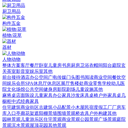
厨卫用品
构件五金
植物/花草
器材
人物动物
整体方案
客厅
餐厅
卧室
儿童房
书房
厨房
卫浴
衣帽间
阳台庭院
玄
关
茶室
影音室
娱乐室
其他
前台接待
酒店
办公空间
广电传媒
门头
图书阅读
商业空间
餐饮空
间
娱乐会所
SPA
休息厅休息区
展厅
售楼处
商业零售
学校幼儿
医
院
文化场馆
公共空间
健身房
影院剧场
儿童设施
其他
麻将桌
店面陈设
儿童家具
办公家具
沙发
床具
桌椅
户外家具
桌几
橱柜
中式经典家具
住宅建筑
商业街区
古建筑
小品配景
小木屋
民宿度假
工厂厂房
车
库入口
亭廊花架
遮阳棚
景墙围墙
景观桥
农具
户外构建
其他
园林景观
儿童游乐区
住宅景观
商业景观
公园景观
广场景观
庭院
景观
滨水景观
屋顶花园
其他景观