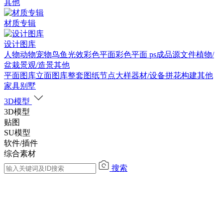
其他
材质专辑
设计图库
人物
动物
宠物
鸟
鱼
光效
彩色平面
彩色平面
ps成品源文件
植物/
盆栽
景观/造景
其他
平面图库
立面图库
整套图纸
节点大样
器材/设备
拼花构建
其他
家具别墅
3D模型
3D模型
贴图
SU模型
软件/插件
综合素材
搜索