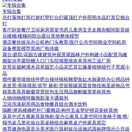
专辑合集
吊灯
落地灯
筒灯射灯
壁灯
台灯
吸顶灯
户外照明
水晶灯
其它
烛台
灯
客厅
卧室
餐厅
卫浴
厨房
茶室书房
儿童房
玄关走廊
衣帽间
影音娱
乐
楼梯/楼梯间
阳台露台
其他
整体模型
酒店
餐饮娱乐
办公机构
门头
教育/医疗
公共空间
商业空间
机房
设备
整套模型
其他
广电传媒
露台/庭院/花园
古建
建筑外观
景观园林
户外构建
小品配景
鸟瞰
廊架
凉亭
遮阳棚
入口门头
院墙围墙
农具
其他
工业厂房
盆景盆栽
树
灌木花草
园艺小品
花艺
其它
藤蔓
植物墙
竹子
景观小
品
摆件
窗帘
墙饰挂件
吧台接待
镜框
雕塑
鱼缸水族
家纺
办公用品
钟
表
造景/美陈
墙面/造型
展柜/货架
瓶罐器皿
首饰
挂画
圣诞饰品
书
籍
茶盘茶具
橱窗
背景软包
生活用品
旗帜徽章奖杯
其他
人物
动物
模特
服饰
影漫卡通
箱包
卫浴洗涤
厨房用品
食物
餐具组合
酒水饮料
隔断/屏风
楼梯栏杆
门窗
雕花/构件
五金
壁炉
拼花瓷砖
其他
床具
中式古典家具
装饰柜/架
办公家具
儿童空间
沙发
椅子
墩/凳/
榻
书桌
几类
化妆台
茶桌椅组合
麻将桌
户外家具
其它
体育健身
电器
音乐美术
医疗器材
娱乐设施
武器
标牌指示
公共设