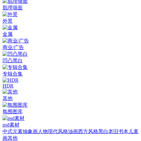
肌理墙面
外景
金属
商业/广告
凹凸黑白
专辑合集
HDR
其他
氛围图库
psd素材
中式元素
抽象画
人物
现代风格
油画
西方风格
黑白老旧
书本
儿童
画
其他