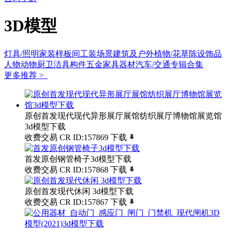
3D模型
灯具/照明
家装样板间
工装场景
建筑及户外
植物/花草
陈设饰品
人物动物
厨卫洁具
构件五金
家具
器材
汽车/交通
专辑合集
更多推荐 >
原创首发现代现代异形展厅展馆纺织展厅博物馆展览馆
3d模型下载
收费交易
CR
ID:157869
下载
首发原创钢管椅子3d模型下载
收费交易
CR
ID:157868
下载
原创首发现代休闲 3d模型下载
收费交易
CR
ID:157867
下载