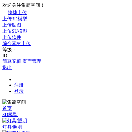
欢迎关注集简空间！
快捷上传
上传3D模型
上传贴图
上传SU模型
上传软件
综合素材上传
等级：
ID:
简豆充值
资产管理
退出
注册
登录
首页
3D模型
灯具/照明