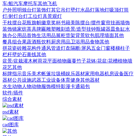
车/船
汽车
摩托车
其他
飞机
户外照明
烛台灯
装饰灯
其它
吊灯
壁灯
水晶灯
落地灯
吸顶灯
筒
灯/射灯
台灯
工位灯具
景观灯
干枝摆台
花瓶
旗帜徽章奖杯
书籍
美陈
摆台/摆件
窗帘
挂画
墙饰
装饰镜
家纺
茶具
牌匾
雕塑雕刻
造景/造型
挂钟
瓶罐器皿
鱼缸水
族
办公用品
首饰
生活用品
展柜货架
背景软包
肌理墙面
其他
餐具组合
果蔬
酒瓶饮料
厨房用品
卫浴用品
食物
其他
拼花瓷砖
雕花构件
通风管道
灯盘
隔断/屏风
五金
门
窗
楼梯
柱子
栏杆
壁炉
石膏线
其他
盆景/盆栽
灌木
树
荷花
平面植物
藤蔓
竹子
花钵/花盆/花槽
植物墙
花艺
其他
标牌指示
音乐美术
帐篷
垃圾桶
娱乐器材
家用电器
机房设备
医疗
器材
公共设施
武器
工业设备
体育健身
其他器材
水生动物
人物
动物
服饰模特
影漫卡通
箱包
软件/插件
综合素材
psd素材
cad图库