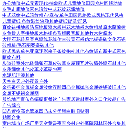
办公地毯
中式元素
现代/抽象
欧式
儿童地毯
田园乡村
圆毯
动物
皮毛
走廊地毯
素色暗纹
中式花纹花瓣地毯
中式花纹
中式暗纹
粗布\麻布\单色
田园风格
欧式风格
现代风格
儿童壁纸
条纹
彩绘涂鸦
其他壁纸
背景/屏风
直纹错拼地板
防腐地板漆木板
拼花木地板
木纹
粗糙原木
藤编
树
皮
鱼骨人字拼地板
木格栅条形版
吸音板
其他
竹木
树瘤木
大理石
花砖
马赛克
墙线花线
仿古砖
青石板
仿地板瓷砖
文化石
瓷
砖
粗糙/毛石
图案瓷砖
其他
欧式
民族
单色亚麻
迷彩
格子条纹
抱枕
其他布纹
绒布
新中式素色
暗纹布料
步道砖
室外地砖
鹅卵石
草皮砖
草皮
屋顶瓦片
砖墙
外墙石材
其他
皮质细纹
其他皮革
皮革硬包画
水泥
肌理漆
其他
天空
白天户外
夜景户外
金箔银箔
金属板
金属波纹
浮雕凹凸金属
抛光金属
铁锈破旧
其他
金属
不锈钢
金属网
服饰
地产宣传
条幅
橱窗
餐饮广告
家居建材
室外入口
化妆品广告
广告综合
凹凸
置换
高光遮罩
凹凸未分类
黑白脏旧贴图
贴图合集
室内
城市
广场
厂房
天空
黄昏
夜景
乡村户外
庭院园林
国外合集
其