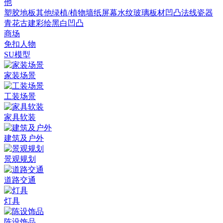
他
塑胶地板
其他
绿植/植物墙
纸
屏幕
水纹
玻璃
板材
凹凸法线
瓷器
青花
古建彩绘
黑白凹凸
商场
免扣人物
SU模型
家装场景
工装场景
家具软装
建筑及户外
景观规划
道路交通
灯具
陈设饰品