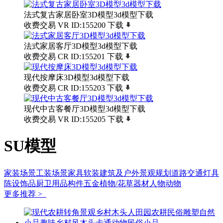
法式复古家居卧室3D模型3d模型下载
收费交易
VR
ID:155200
下载
法式家居客厅3D模型3d模型下载
收费交易
CR
ID:155201
下载
现代按摩床3D模型3d模型下载
收费交易
CR
ID:155203
下载
现代中古客餐厅3D模型3d模型下载
收费交易
VR
ID:155205
下载
SU模型
家装场景
工装场景
家具软装
建筑及户外
景观规划
道路交通
灯具
陈设饰品
厨卫用品
构件五金
植物/花草
器材
人物动物
更多推荐 >