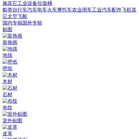
施
其它
工业设备
垃圾桶
船类
自行车
汽车
电车火车
摩托车
农业用车
工业汽车
配件
飞机
其
它
太空飞船
国内专辑
国外专辑
贴图
装饰画
地毯
壁纸
木材
石材
布纹
室外贴图
皮革