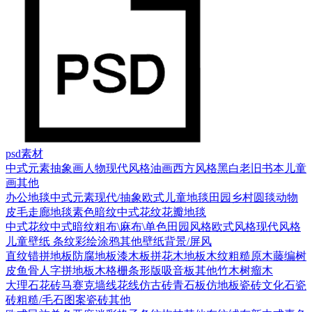
psd素材
中式元素
抽象画
人物
现代风格
油画
西方风格
黑白老旧
书本
儿童
画
其他
办公地毯
中式元素
现代/抽象
欧式
儿童地毯
田园乡村
圆毯
动物
皮毛
走廊地毯
素色暗纹
中式花纹花瓣地毯
中式花纹
中式暗纹
粗布\麻布\单色
田园风格
欧式风格
现代风格
儿童壁纸
条纹
彩绘涂鸦
其他壁纸
背景/屏风
直纹错拼地板
防腐地板漆木板
拼花木地板
木纹
粗糙原木
藤编
树
皮
鱼骨人字拼地板
木格栅条形版
吸音板
其他
竹木
树瘤木
大理石
花砖
马赛克
墙线花线
仿古砖
青石板
仿地板瓷砖
文化石
瓷
砖
粗糙/毛石
图案瓷砖
其他