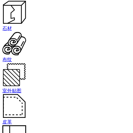
石材
布纹
室外贴图
皮革