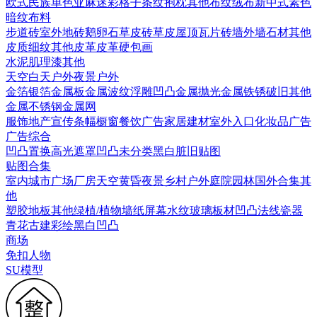
欧式
民族
单色亚麻
迷彩
格子条纹
抱枕
其他布纹
绒布
新中式素色
暗纹布料
步道砖
室外地砖
鹅卵石
草皮砖
草皮
屋顶瓦片
砖墙
外墙石材
其他
皮质细纹
其他皮革
皮革硬包画
水泥
肌理漆
其他
天空
白天户外
夜景户外
金箔银箔
金属板
金属波纹
浮雕凹凸金属
抛光金属
铁锈破旧
其他
金属
不锈钢
金属网
服饰
地产宣传
条幅
橱窗
餐饮广告
家居建材
室外入口
化妆品广告
广告综合
凹凸
置换
高光遮罩
凹凸未分类
黑白脏旧贴图
贴图合集
室内
城市
广场
厂房
天空
黄昏
夜景
乡村户外
庭院园林
国外合集
其
他
塑胶地板
其他
绿植/植物墙
纸
屏幕
水纹
玻璃
板材
凹凸法线
瓷器
青花
古建彩绘
黑白凹凸
商场
免扣人物
SU模型