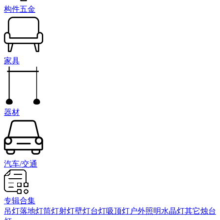
构件五金
家具
器材
汽车/交通
专辑合集
吊灯
落地灯
筒灯射灯
壁灯
台灯
吸顶灯
户外照明
水晶灯
其它
烛台