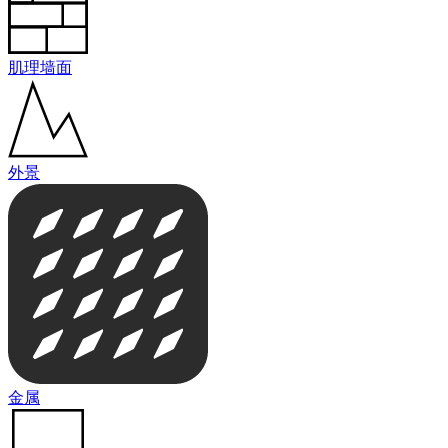
肌理墙面
外景
金属