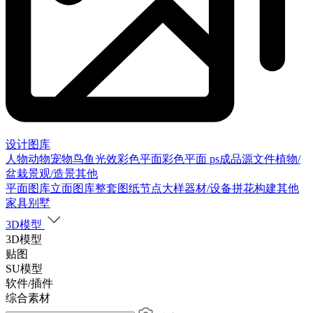
设计图库
人物
动物
宠物
鸟
鱼
光效
彩色平面
彩色平面
ps成品源文件
植物/
盆栽
景观/造景
其他
平面图库
立面图库
整套图纸
节点大样
器材/设备
拼花构建
其他
家具别墅
3D模型
3D模型
贴图
SU模型
软件/插件
综合素材