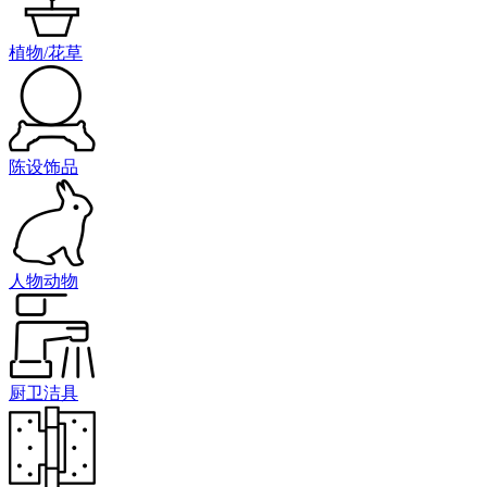
植物/花草
陈设饰品
人物动物
厨卫洁具