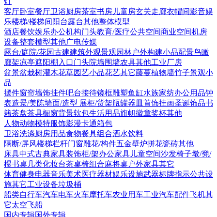
灯
客厅
卧室
餐厅
卫浴
厨房
茶室书房
儿童房
玄关走廊
衣帽间
影音娱
乐
楼梯/楼梯间
阳台露台
其他
整体模型
酒店
餐饮娱乐
办公机构
门头
教育/医疗
公共空间
商业空间
机房
设备
整套模型
其他
广电传媒
露台/庭院/花园
古建
建筑外观
景观园林
户外构建
小品配景
鸟瞰
廊架
凉亭
遮阳棚
入口门头
院墙围墙
农具
其他
工业厂房
盆景盆栽
树
灌木花草
园艺小品
花艺
其它
藤蔓
植物墙
竹子
景观小
品
摆件
窗帘
墙饰挂件
吧台接待
镜框
雕塑
鱼缸水族
家纺
办公用品
钟
表
造景/美陈
墙面/造型
展柜/货架
瓶罐器皿
首饰
挂画
圣诞饰品
书
籍
茶盘茶具
橱窗
背景软包
生活用品
旗帜徽章奖杯
其他
人物
动物
模特
服饰
影漫卡通
箱包
卫浴洗涤
厨房用品
食物
餐具组合
酒水饮料
隔断/屏风
楼梯栏杆
门窗
雕花/构件
五金
壁炉
拼花瓷砖
其他
床具
中式古典家具
装饰柜/架
办公家具
儿童空间
沙发
椅子
墩/凳/
榻
书桌
几类
化妆台
茶桌椅组合
麻将桌
户外家具
其它
体育健身
电器
音乐美术
医疗器材
娱乐设施
武器
标牌指示
公共设
施
其它
工业设备
垃圾桶
船类
自行车
汽车
电车火车
摩托车
农业用车
工业汽车
配件
飞机
其
它
太空飞船
国内专辑
国外专辑