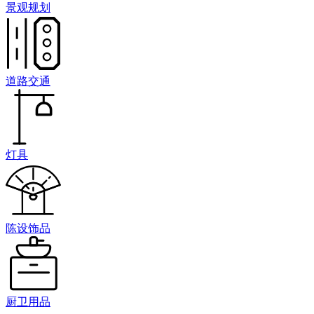
景观规划
道路交通
灯具
陈设饰品
厨卫用品