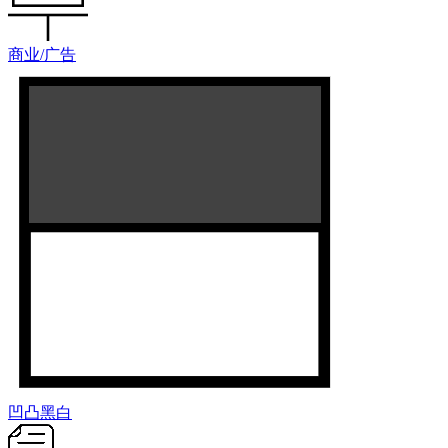
商业/广告
凹凸黑白