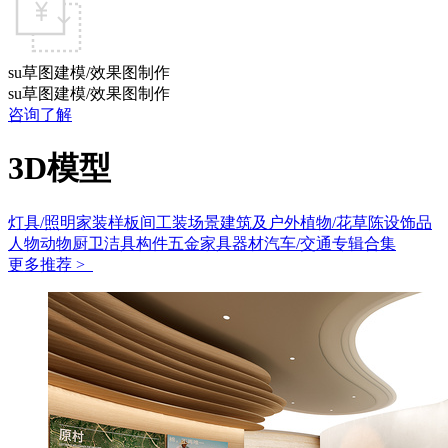
su草图建模/效果图制作
su草图建模/效果图制作
咨询了解
3D模型
灯具/照明
家装样板间
工装场景
建筑及户外
植物/花草
陈设饰品
人物动物
厨卫洁具
构件五金
家具
器材
汽车/交通
专辑合集
更多推荐 >