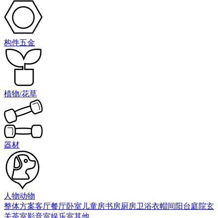
构件五金
植物/花草
器材
人物动物
整体方案
客厅
餐厅
卧室
儿童房
书房
厨房
卫浴
衣帽间
阳台庭院
玄
关
茶室
影音室
娱乐室
其他