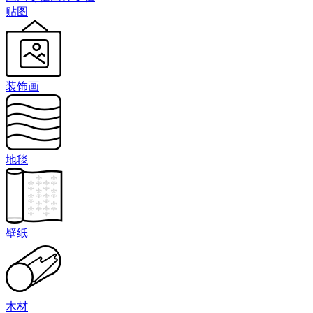
贴图
装饰画
地毯
壁纸
木材