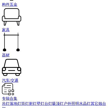
构件五金
家具
器材
汽车/交通
专辑合集
吊灯
落地灯
筒灯射灯
壁灯
台灯
吸顶灯
户外照明
水晶灯
其它
烛台