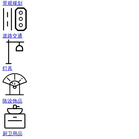
景观规划
道路交通
灯具
陈设饰品
厨卫用品