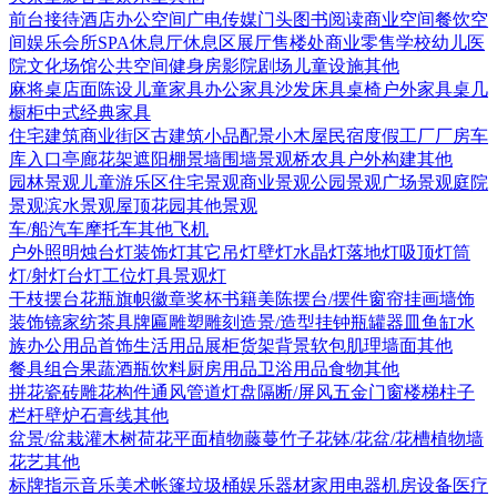
前台接待
酒店
办公空间
广电传媒
门头
图书阅读
商业空间
餐饮空
间
娱乐会所
SPA
休息厅休息区
展厅
售楼处
商业零售
学校幼儿
医
院
文化场馆
公共空间
健身房
影院剧场
儿童设施
其他
麻将桌
店面陈设
儿童家具
办公家具
沙发
床具
桌椅
户外家具
桌几
橱柜
中式经典家具
住宅建筑
商业街区
古建筑
小品配景
小木屋
民宿度假
工厂厂房
车
库入口
亭廊花架
遮阳棚
景墙围墙
景观桥
农具
户外构建
其他
园林景观
儿童游乐区
住宅景观
商业景观
公园景观
广场景观
庭院
景观
滨水景观
屋顶花园
其他景观
车/船
汽车
摩托车
其他
飞机
户外照明
烛台灯
装饰灯
其它
吊灯
壁灯
水晶灯
落地灯
吸顶灯
筒
灯/射灯
台灯
工位灯具
景观灯
干枝摆台
花瓶
旗帜徽章奖杯
书籍
美陈
摆台/摆件
窗帘
挂画
墙饰
装饰镜
家纺
茶具
牌匾
雕塑雕刻
造景/造型
挂钟
瓶罐器皿
鱼缸水
族
办公用品
首饰
生活用品
展柜货架
背景软包
肌理墙面
其他
餐具组合
果蔬
酒瓶饮料
厨房用品
卫浴用品
食物
其他
拼花瓷砖
雕花构件
通风管道
灯盘
隔断/屏风
五金
门
窗
楼梯
柱子
栏杆
壁炉
石膏线
其他
盆景/盆栽
灌木
树
荷花
平面植物
藤蔓
竹子
花钵/花盆/花槽
植物墙
花艺
其他
标牌指示
音乐美术
帐篷
垃圾桶
娱乐器材
家用电器
机房设备
医疗