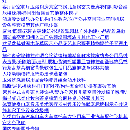
灯
客厅
卧室
餐厅
卫浴
厨房
茶室书房
儿童房
玄关走廊
衣帽间
影音娱
乐
楼梯/楼梯间
阳台露台
其他
整体模型
酒店
餐饮娱乐
办公机构
门头
教育/医疗
公共空间
商业空间
机房
设备
整套模型
其他
广电传媒
露台/庭院/花园
古建
建筑外观
景观园林
户外构建
小品配景
鸟瞰
廊架
凉亭
遮阳棚
入口门头
院墙围墙
农具
其他
工业厂房
盆景盆栽
树
灌木花草
园艺小品
花艺
其它
藤蔓
植物墙
竹子
景观小
品
摆件
窗帘
墙饰挂件
吧台接待
镜框
雕塑
鱼缸水族
家纺
办公用品
钟
表
造景/美陈
墙面/造型
展柜/货架
瓶罐器皿
首饰
挂画
圣诞饰品
书
籍
茶盘茶具
橱窗
背景软包
生活用品
旗帜徽章奖杯
其他
人物
动物
模特
服饰
影漫卡通
箱包
卫浴洗涤
厨房用品
食物
餐具组合
酒水饮料
隔断/屏风
楼梯栏杆
门窗
雕花/构件
五金
壁炉
拼花瓷砖
其他
床具
中式古典家具
装饰柜/架
办公家具
儿童空间
沙发
椅子
墩/凳/
榻
书桌
几类
化妆台
茶桌椅组合
麻将桌
户外家具
其它
体育健身
电器
音乐美术
医疗器材
娱乐设施
武器
标牌指示
公共设
施
其它
工业设备
垃圾桶
船类
自行车
汽车
电车火车
摩托车
农业用车
工业汽车
配件
飞机
其
它
太空飞船
国内专辑
国外专辑