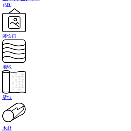
贴图
装饰画
地毯
壁纸
木材