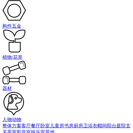
构件五金
植物/花草
器材
人物动物
整体方案
客厅
餐厅
卧室
儿童房
书房
厨房
卫浴
衣帽间
阳台庭院
玄
关
茶室
影音室
娱乐室
其他