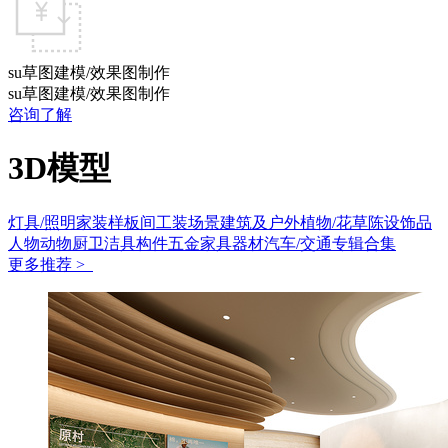
su草图建模/效果图制作
su草图建模/效果图制作
咨询了解
3D模型
灯具/照明
家装样板间
工装场景
建筑及户外
植物/花草
陈设饰品
人物动物
厨卫洁具
构件五金
家具
器材
汽车/交通
专辑合集
更多推荐 >