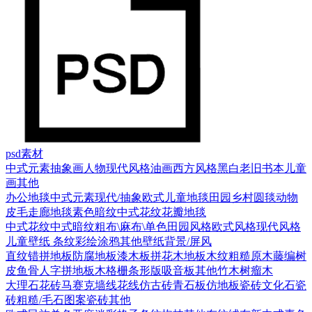
psd素材
中式元素
抽象画
人物
现代风格
油画
西方风格
黑白老旧
书本
儿童
画
其他
办公地毯
中式元素
现代/抽象
欧式
儿童地毯
田园乡村
圆毯
动物
皮毛
走廊地毯
素色暗纹
中式花纹花瓣地毯
中式花纹
中式暗纹
粗布\麻布\单色
田园风格
欧式风格
现代风格
儿童壁纸
条纹
彩绘涂鸦
其他壁纸
背景/屏风
直纹错拼地板
防腐地板漆木板
拼花木地板
木纹
粗糙原木
藤编
树
皮
鱼骨人字拼地板
木格栅条形版
吸音板
其他
竹木
树瘤木
大理石
花砖
马赛克
墙线花线
仿古砖
青石板
仿地板瓷砖
文化石
瓷
砖
粗糙/毛石
图案瓷砖
其他