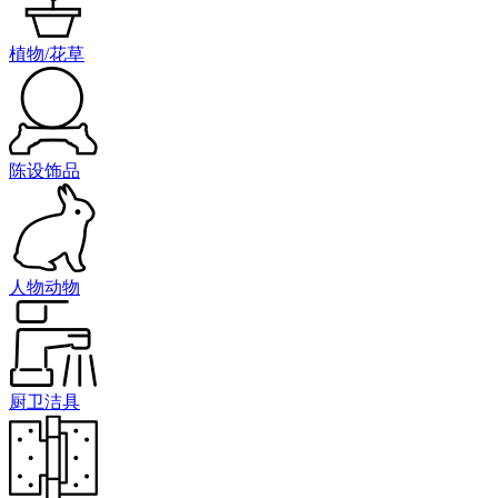
植物/花草
陈设饰品
人物动物
厨卫洁具