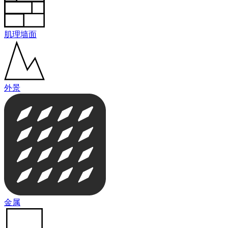
肌理墙面
外景
金属