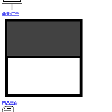
商业/广告
凹凸黑白