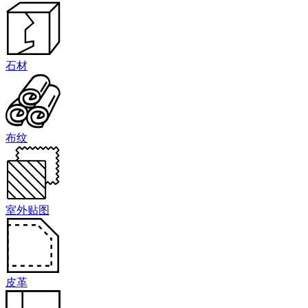
石材
布纹
室外贴图
皮革