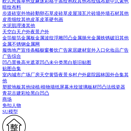
欧式
民族
单色亚麻
迷彩
格子条纹
抱枕
其他布纹
绒布
新中式素色
暗纹布料
步道砖
室外地砖
鹅卵石
草皮砖
草皮
屋顶瓦片
砖墙
外墙石材
其他
皮质细纹
其他皮革
皮革硬包画
水泥
肌理漆
其他
天空
白天户外
夜景户外
金箔银箔
金属板
金属波纹
浮雕凹凸金属
抛光金属
铁锈破旧
其他
金属
不锈钢
金属网
服饰
地产宣传
条幅
橱窗
餐饮广告
家居建材
室外入口
化妆品广告
广告综合
凹凸
置换
高光遮罩
凹凸未分类
黑白脏旧贴图
贴图合集
室内
城市
广场
厂房
天空
黄昏
夜景
乡村户外
庭院园林
国外合集
其
他
塑胶地板
其他
绿植/植物墙
纸
屏幕
水纹
玻璃
板材
凹凸法线
瓷器
青花
古建彩绘
黑白凹凸
商场
免扣人物
SU模型