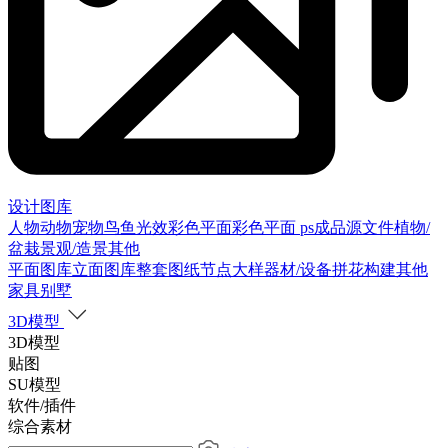
设计图库
人物
动物
宠物
鸟
鱼
光效
彩色平面
彩色平面
ps成品源文件
植物/
盆栽
景观/造景
其他
平面图库
立面图库
整套图纸
节点大样
器材/设备
拼花构建
其他
家具别墅
3D模型
3D模型
贴图
SU模型
软件/插件
综合素材