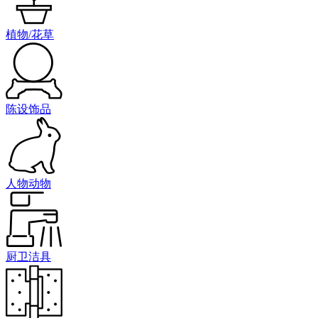
植物/花草
陈设饰品
人物动物
厨卫洁具