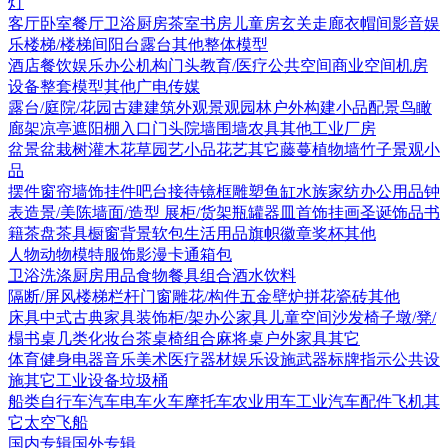
灯
客厅
卧室
餐厅
卫浴
厨房
茶室书房
儿童房
玄关走廊
衣帽间
影音娱
乐
楼梯/楼梯间
阳台露台
其他
整体模型
酒店
餐饮娱乐
办公机构
门头
教育/医疗
公共空间
商业空间
机房
设备
整套模型
其他
广电传媒
露台/庭院/花园
古建
建筑外观
景观园林
户外构建
小品配景
鸟瞰
廊架
凉亭
遮阳棚
入口门头
院墙围墙
农具
其他
工业厂房
盆景盆栽
树
灌木花草
园艺小品
花艺
其它
藤蔓
植物墙
竹子
景观小
品
摆件
窗帘
墙饰挂件
吧台接待
镜框
雕塑
鱼缸水族
家纺
办公用品
钟
表
造景/美陈
墙面/造型
展柜/货架
瓶罐器皿
首饰
挂画
圣诞饰品
书
籍
茶盘茶具
橱窗
背景软包
生活用品
旗帜徽章奖杯
其他
人物
动物
模特
服饰
影漫卡通
箱包
卫浴洗涤
厨房用品
食物
餐具组合
酒水饮料
隔断/屏风
楼梯栏杆
门窗
雕花/构件
五金
壁炉
拼花瓷砖
其他
床具
中式古典家具
装饰柜/架
办公家具
儿童空间
沙发
椅子
墩/凳/
榻
书桌
几类
化妆台
茶桌椅组合
麻将桌
户外家具
其它
体育健身
电器
音乐美术
医疗器材
娱乐设施
武器
标牌指示
公共设
施
其它
工业设备
垃圾桶
船类
自行车
汽车
电车火车
摩托车
农业用车
工业汽车
配件
飞机
其
它
太空飞船
国内专辑
国外专辑