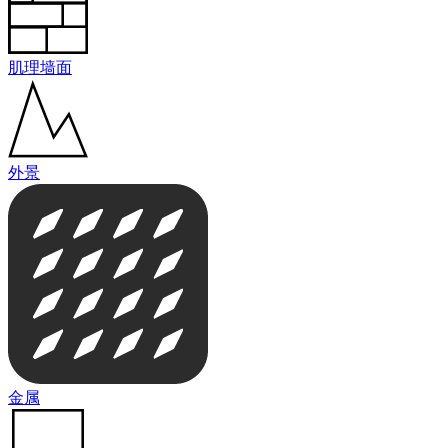
肌理墙面
外景
金属