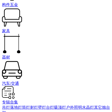
构件五金
家具
器材
汽车/交通
专辑合集
吊灯
落地灯
筒灯射灯
壁灯
台灯
吸顶灯
户外照明
水晶灯
其它
烛台