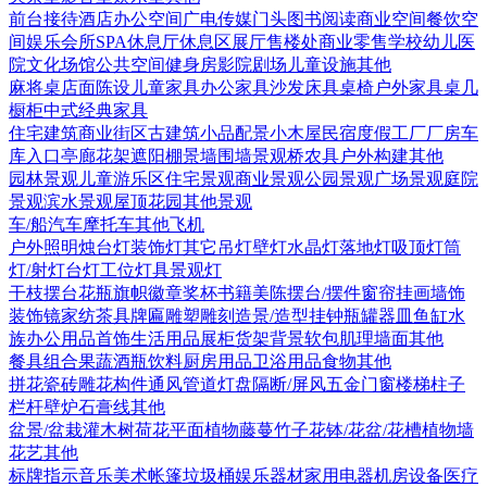
前台接待
酒店
办公空间
广电传媒
门头
图书阅读
商业空间
餐饮空
间
娱乐会所
SPA
休息厅休息区
展厅
售楼处
商业零售
学校幼儿
医
院
文化场馆
公共空间
健身房
影院剧场
儿童设施
其他
麻将桌
店面陈设
儿童家具
办公家具
沙发
床具
桌椅
户外家具
桌几
橱柜
中式经典家具
住宅建筑
商业街区
古建筑
小品配景
小木屋
民宿度假
工厂厂房
车
库入口
亭廊花架
遮阳棚
景墙围墙
景观桥
农具
户外构建
其他
园林景观
儿童游乐区
住宅景观
商业景观
公园景观
广场景观
庭院
景观
滨水景观
屋顶花园
其他景观
车/船
汽车
摩托车
其他
飞机
户外照明
烛台灯
装饰灯
其它
吊灯
壁灯
水晶灯
落地灯
吸顶灯
筒
灯/射灯
台灯
工位灯具
景观灯
干枝摆台
花瓶
旗帜徽章奖杯
书籍
美陈
摆台/摆件
窗帘
挂画
墙饰
装饰镜
家纺
茶具
牌匾
雕塑雕刻
造景/造型
挂钟
瓶罐器皿
鱼缸水
族
办公用品
首饰
生活用品
展柜货架
背景软包
肌理墙面
其他
餐具组合
果蔬
酒瓶饮料
厨房用品
卫浴用品
食物
其他
拼花瓷砖
雕花构件
通风管道
灯盘
隔断/屏风
五金
门
窗
楼梯
柱子
栏杆
壁炉
石膏线
其他
盆景/盆栽
灌木
树
荷花
平面植物
藤蔓
竹子
花钵/花盆/花槽
植物墙
花艺
其他
标牌指示
音乐美术
帐篷
垃圾桶
娱乐器材
家用电器
机房设备
医疗