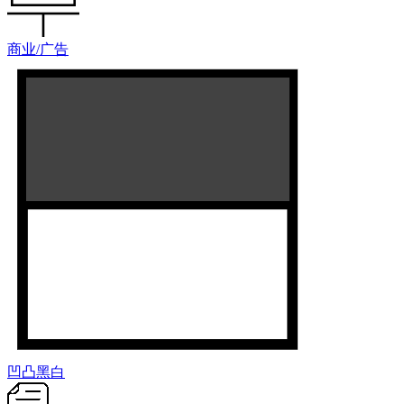
商业/广告
凹凸黑白