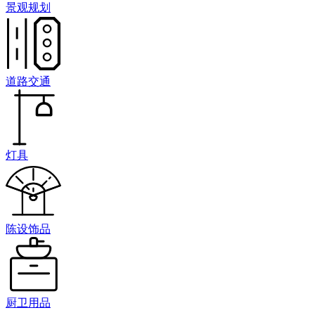
景观规划
道路交通
灯具
陈设饰品
厨卫用品