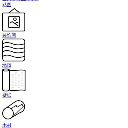
贴图
装饰画
地毯
壁纸
木材