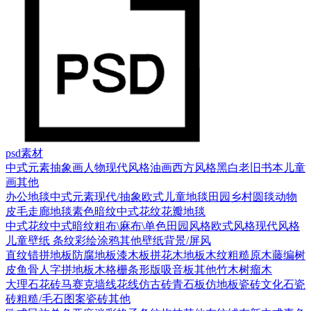
psd素材
中式元素
抽象画
人物
现代风格
油画
西方风格
黑白老旧
书本
儿童
画
其他
办公地毯
中式元素
现代/抽象
欧式
儿童地毯
田园乡村
圆毯
动物
皮毛
走廊地毯
素色暗纹
中式花纹花瓣地毯
中式花纹
中式暗纹
粗布\麻布\单色
田园风格
欧式风格
现代风格
儿童壁纸
条纹
彩绘涂鸦
其他壁纸
背景/屏风
直纹错拼地板
防腐地板漆木板
拼花木地板
木纹
粗糙原木
藤编
树
皮
鱼骨人字拼地板
木格栅条形版
吸音板
其他
竹木
树瘤木
大理石
花砖
马赛克
墙线花线
仿古砖
青石板
仿地板瓷砖
文化石
瓷
砖
粗糙/毛石
图案瓷砖
其他