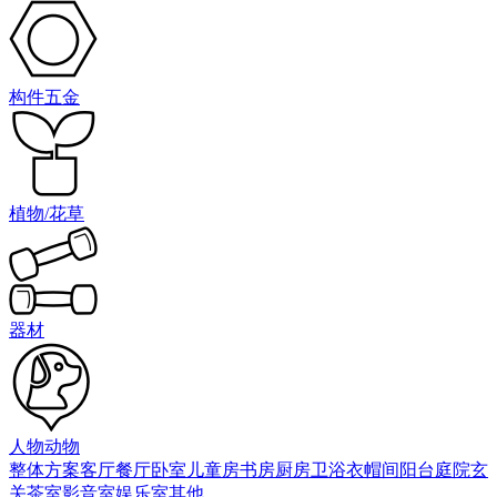
构件五金
植物/花草
器材
人物动物
整体方案
客厅
餐厅
卧室
儿童房
书房
厨房
卫浴
衣帽间
阳台庭院
玄
关
茶室
影音室
娱乐室
其他