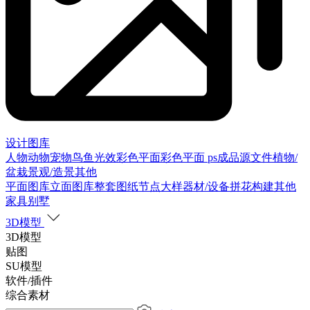
设计图库
人物
动物
宠物
鸟
鱼
光效
彩色平面
彩色平面
ps成品源文件
植物/
盆栽
景观/造景
其他
平面图库
立面图库
整套图纸
节点大样
器材/设备
拼花构建
其他
家具别墅
3D模型
3D模型
贴图
SU模型
软件/插件
综合素材