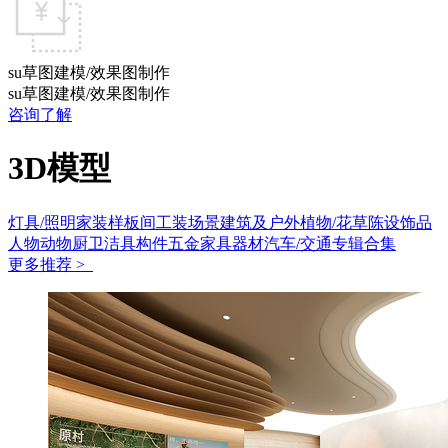
su草图建模/效果图制作
su草图建模/效果图制作
咨询了解
3D模型
灯具/照明
家装样板间
工装场景
建筑及户外
植物/花草
陈设饰品
人物动物
厨卫洁具
构件五金
家具
器材
汽车/交通
专辑合集
更多推荐 >