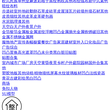
欧式
民族
单色亚麻
迷彩
格子条纹
抱枕
其他布纹
绒布
新中式素色
暗纹布料
步道砖
室外地砖
鹅卵石
草皮砖
草皮
屋顶瓦片
砖墙
外墙石材
其他
皮质细纹
其他皮革
皮革硬包画
水泥
肌理漆
其他
天空
白天户外
夜景户外
金箔银箔
金属板
金属波纹
浮雕凹凸金属
抛光金属
铁锈破旧
其他
金属
不锈钢
金属网
服饰
地产宣传
条幅
橱窗
餐饮广告
家居建材
室外入口
化妆品广告
广告综合
凹凸
置换
高光遮罩
凹凸未分类
黑白脏旧贴图
贴图合集
室内
城市
广场
厂房
天空
黄昏
夜景
乡村户外
庭院园林
国外合集
其
他
塑胶地板
其他
绿植/植物墙
纸
屏幕
水纹
玻璃
板材
凹凸法线
瓷器
青花
古建彩绘
黑白凹凸
商场
免扣人物
SU模型