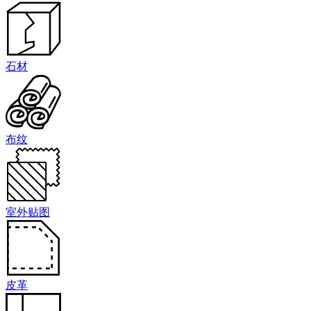
石材
布纹
室外贴图
皮革