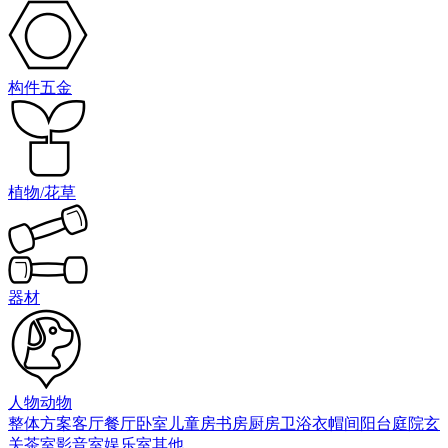
构件五金
植物/花草
器材
人物动物
整体方案
客厅
餐厅
卧室
儿童房
书房
厨房
卫浴
衣帽间
阳台庭院
玄
关
茶室
影音室
娱乐室
其他