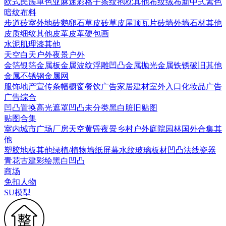
欧式
民族
单色亚麻
迷彩
格子条纹
抱枕
其他布纹
绒布
新中式素色
暗纹布料
步道砖
室外地砖
鹅卵石
草皮砖
草皮
屋顶瓦片
砖墙
外墙石材
其他
皮质细纹
其他皮革
皮革硬包画
水泥
肌理漆
其他
天空
白天户外
夜景户外
金箔银箔
金属板
金属波纹
浮雕凹凸金属
抛光金属
铁锈破旧
其他
金属
不锈钢
金属网
服饰
地产宣传
条幅
橱窗
餐饮广告
家居建材
室外入口
化妆品广告
广告综合
凹凸
置换
高光遮罩
凹凸未分类
黑白脏旧贴图
贴图合集
室内
城市
广场
厂房
天空
黄昏
夜景
乡村户外
庭院园林
国外合集
其
他
塑胶地板
其他
绿植/植物墙
纸
屏幕
水纹
玻璃
板材
凹凸法线
瓷器
青花
古建彩绘
黑白凹凸
商场
免扣人物
SU模型