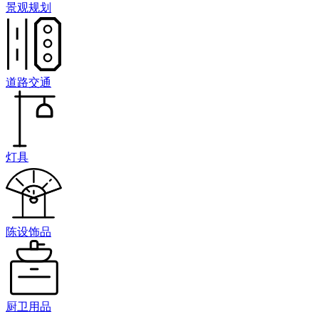
景观规划
道路交通
灯具
陈设饰品
厨卫用品