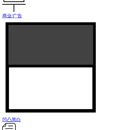
商业/广告
凹凸黑白