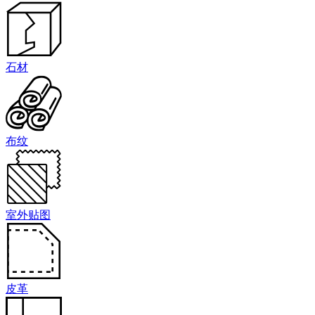
石材
布纹
室外贴图
皮革