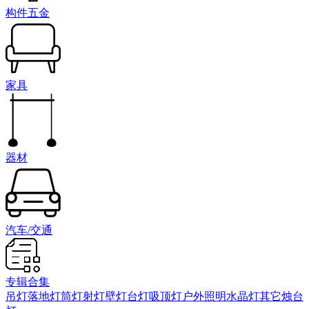
构件五金
家具
器材
汽车/交通
专辑合集
吊灯
落地灯
筒灯射灯
壁灯
台灯
吸顶灯
户外照明
水晶灯
其它
烛台