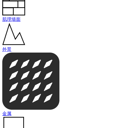
肌理墙面
外景
金属