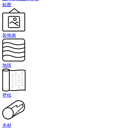
贴图
装饰画
地毯
壁纸
木材