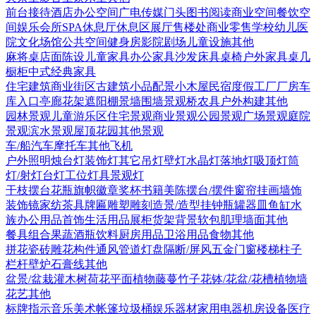
前台接待
酒店
办公空间
广电传媒
门头
图书阅读
商业空间
餐饮空
间
娱乐会所
SPA
休息厅休息区
展厅
售楼处
商业零售
学校幼儿
医
院
文化场馆
公共空间
健身房
影院剧场
儿童设施
其他
麻将桌
店面陈设
儿童家具
办公家具
沙发
床具
桌椅
户外家具
桌几
橱柜
中式经典家具
住宅建筑
商业街区
古建筑
小品配景
小木屋
民宿度假
工厂厂房
车
库入口
亭廊花架
遮阳棚
景墙围墙
景观桥
农具
户外构建
其他
园林景观
儿童游乐区
住宅景观
商业景观
公园景观
广场景观
庭院
景观
滨水景观
屋顶花园
其他景观
车/船
汽车
摩托车
其他
飞机
户外照明
烛台灯
装饰灯
其它
吊灯
壁灯
水晶灯
落地灯
吸顶灯
筒
灯/射灯
台灯
工位灯具
景观灯
干枝摆台
花瓶
旗帜徽章奖杯
书籍
美陈
摆台/摆件
窗帘
挂画
墙饰
装饰镜
家纺
茶具
牌匾
雕塑雕刻
造景/造型
挂钟
瓶罐器皿
鱼缸水
族
办公用品
首饰
生活用品
展柜货架
背景软包
肌理墙面
其他
餐具组合
果蔬
酒瓶饮料
厨房用品
卫浴用品
食物
其他
拼花瓷砖
雕花构件
通风管道
灯盘
隔断/屏风
五金
门
窗
楼梯
柱子
栏杆
壁炉
石膏线
其他
盆景/盆栽
灌木
树
荷花
平面植物
藤蔓
竹子
花钵/花盆/花槽
植物墙
花艺
其他
标牌指示
音乐美术
帐篷
垃圾桶
娱乐器材
家用电器
机房设备
医疗