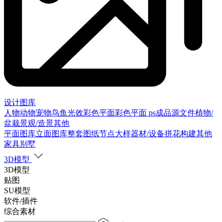
设计图库
人物
动物
宠物
鸟
鱼
光效
彩色平面
彩色平面
ps成品源文件
植物/
盆栽
景观/造景
其他
平面图库
立面图库
整套图纸
节点大样
器材/设备
拼花构建
其他
家具别墅
3D模型
3D模型
贴图
SU模型
软件/插件
综合素材