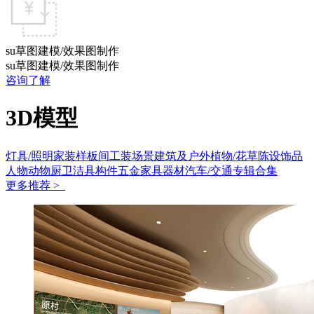
su草图建模/效果图制作
su草图建模/效果图制作
咨询了解
3D模型
灯具/照明
家装样板间
工装场景
建筑及户外
植物/花草
陈设饰品
人物动物
厨卫洁具
构件五金
家具
器材
汽车/交通
专辑合集
更多推荐 >