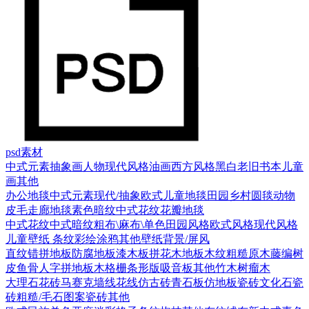
psd素材
中式元素
抽象画
人物
现代风格
油画
西方风格
黑白老旧
书本
儿童
画
其他
办公地毯
中式元素
现代/抽象
欧式
儿童地毯
田园乡村
圆毯
动物
皮毛
走廊地毯
素色暗纹
中式花纹花瓣地毯
中式花纹
中式暗纹
粗布\麻布\单色
田园风格
欧式风格
现代风格
儿童壁纸
条纹
彩绘涂鸦
其他壁纸
背景/屏风
直纹错拼地板
防腐地板漆木板
拼花木地板
木纹
粗糙原木
藤编
树
皮
鱼骨人字拼地板
木格栅条形版
吸音板
其他
竹木
树瘤木
大理石
花砖
马赛克
墙线花线
仿古砖
青石板
仿地板瓷砖
文化石
瓷
砖
粗糙/毛石
图案瓷砖
其他