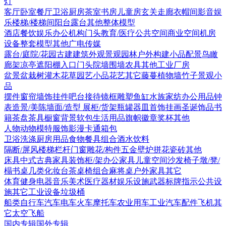
灯
客厅
卧室
餐厅
卫浴
厨房
茶室书房
儿童房
玄关走廊
衣帽间
影音娱
乐
楼梯/楼梯间
阳台露台
其他
整体模型
酒店
餐饮娱乐
办公机构
门头
教育/医疗
公共空间
商业空间
机房
设备
整套模型
其他
广电传媒
露台/庭院/花园
古建
建筑外观
景观园林
户外构建
小品配景
鸟瞰
廊架
凉亭
遮阳棚
入口门头
院墙围墙
农具
其他
工业厂房
盆景盆栽
树
灌木花草
园艺小品
花艺
其它
藤蔓
植物墙
竹子
景观小
品
摆件
窗帘
墙饰挂件
吧台接待
镜框
雕塑
鱼缸水族
家纺
办公用品
钟
表
造景/美陈
墙面/造型
展柜/货架
瓶罐器皿
首饰
挂画
圣诞饰品
书
籍
茶盘茶具
橱窗
背景软包
生活用品
旗帜徽章奖杯
其他
人物
动物
模特
服饰
影漫卡通
箱包
卫浴洗涤
厨房用品
食物
餐具组合
酒水饮料
隔断/屏风
楼梯栏杆
门窗
雕花/构件
五金
壁炉
拼花瓷砖
其他
床具
中式古典家具
装饰柜/架
办公家具
儿童空间
沙发
椅子
墩/凳/
榻
书桌
几类
化妆台
茶桌椅组合
麻将桌
户外家具
其它
体育健身
电器
音乐美术
医疗器材
娱乐设施
武器
标牌指示
公共设
施
其它
工业设备
垃圾桶
船类
自行车
汽车
电车火车
摩托车
农业用车
工业汽车
配件
飞机
其
它
太空飞船
国内专辑
国外专辑