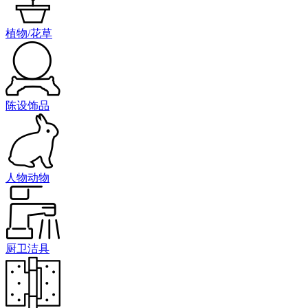
植物/花草
陈设饰品
人物动物
厨卫洁具