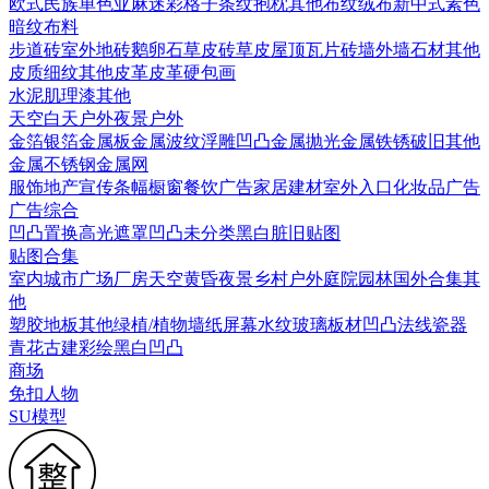
欧式
民族
单色亚麻
迷彩
格子条纹
抱枕
其他布纹
绒布
新中式素色
暗纹布料
步道砖
室外地砖
鹅卵石
草皮砖
草皮
屋顶瓦片
砖墙
外墙石材
其他
皮质细纹
其他皮革
皮革硬包画
水泥
肌理漆
其他
天空
白天户外
夜景户外
金箔银箔
金属板
金属波纹
浮雕凹凸金属
抛光金属
铁锈破旧
其他
金属
不锈钢
金属网
服饰
地产宣传
条幅
橱窗
餐饮广告
家居建材
室外入口
化妆品广告
广告综合
凹凸
置换
高光遮罩
凹凸未分类
黑白脏旧贴图
贴图合集
室内
城市
广场
厂房
天空
黄昏
夜景
乡村户外
庭院园林
国外合集
其
他
塑胶地板
其他
绿植/植物墙
纸
屏幕
水纹
玻璃
板材
凹凸法线
瓷器
青花
古建彩绘
黑白凹凸
商场
免扣人物
SU模型