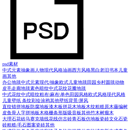
psd素材
中式元素
抽象画
人物
现代风格
油画
西方风格
黑白老旧
书本
儿童
画
其他
办公地毯
中式元素
现代/抽象
欧式
儿童地毯
田园乡村
圆毯
动物
皮毛
走廊地毯
素色暗纹
中式花纹花瓣地毯
中式花纹
中式暗纹
粗布\麻布\单色
田园风格
欧式风格
现代风格
儿童壁纸
条纹
彩绘涂鸦
其他壁纸
背景/屏风
直纹错拼地板
防腐地板漆木板
拼花木地板
木纹
粗糙原木
藤编
树
皮
鱼骨人字拼地板
木格栅条形版
吸音板
其他
竹木
树瘤木
大理石
花砖
马赛克
墙线花线
仿古砖
青石板
仿地板瓷砖
文化石
瓷
砖
粗糙/毛石
图案瓷砖
其他