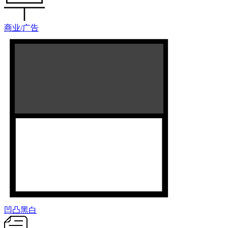
商业/广告
凹凸黑白