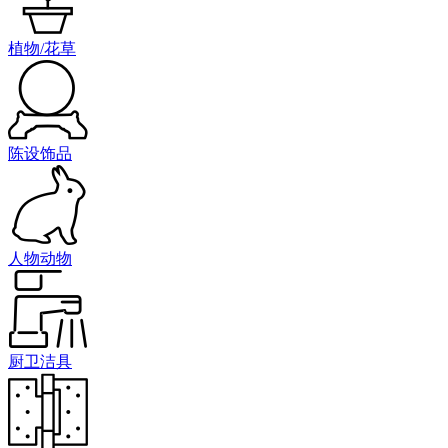
植物/花草
陈设饰品
人物动物
厨卫洁具