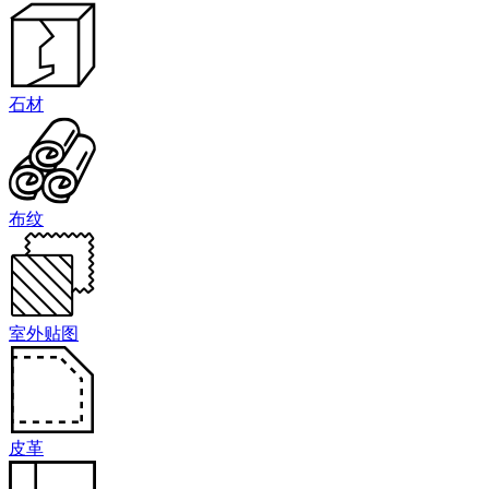
石材
布纹
室外贴图
皮革