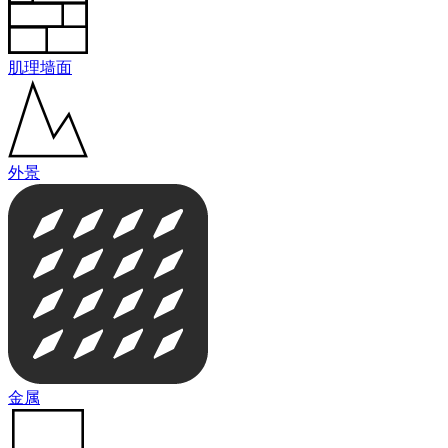
肌理墙面
外景
金属