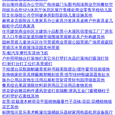
前台接待
酒店
办公空间
广电传媒
门头
图书阅读
商业空间
餐饮空
间
娱乐会所
SPA
休息厅休息区
展厅
售楼处
商业零售
学校幼儿
医
院
文化场馆
公共空间
健身房
影院剧场
儿童设施
其他
麻将桌
店面陈设
儿童家具
办公家具
沙发
床具
桌椅
户外家具
桌几
橱柜
中式经典家具
住宅建筑
商业街区
古建筑
小品配景
小木屋
民宿度假
工厂厂房
车
库入口
亭廊花架
遮阳棚
景墙围墙
景观桥
农具
户外构建
其他
园林景观
儿童游乐区
住宅景观
商业景观
公园景观
广场景观
庭院
景观
滨水景观
屋顶花园
其他景观
车/船
汽车
摩托车
其他
飞机
户外照明
烛台灯
装饰灯
其它
吊灯
壁灯
水晶灯
落地灯
吸顶灯
筒
灯/射灯
台灯
工位灯具
景观灯
干枝摆台
花瓶
旗帜徽章奖杯
书籍
美陈
摆台/摆件
窗帘
挂画
墙饰
装饰镜
家纺
茶具
牌匾
雕塑雕刻
造景/造型
挂钟
瓶罐器皿
鱼缸水
族
办公用品
首饰
生活用品
展柜货架
背景软包
肌理墙面
其他
餐具组合
果蔬
酒瓶饮料
厨房用品
卫浴用品
食物
其他
拼花瓷砖
雕花构件
通风管道
灯盘
隔断/屏风
五金
门
窗
楼梯
柱子
栏杆
壁炉
石膏线
其他
盆景/盆栽
灌木
树
荷花
平面植物
藤蔓
竹子
花钵/花盆/花槽
植物墙
花艺
其他
标牌指示
音乐美术
帐篷
垃圾桶
娱乐器材
家用电器
机房设备
医疗