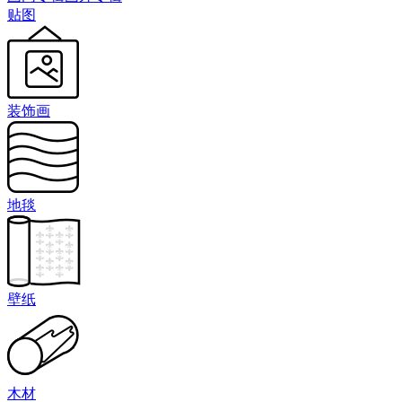
贴图
装饰画
地毯
壁纸
木材