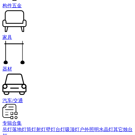
构件五金
家具
器材
汽车/交通
专辑合集
吊灯
落地灯
筒灯射灯
壁灯
台灯
吸顶灯
户外照明
水晶灯
其它
烛台