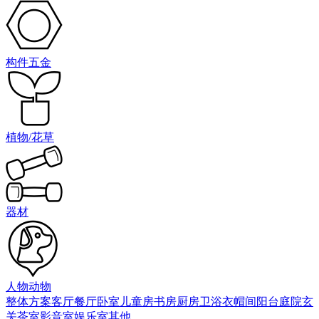
构件五金
植物/花草
器材
人物动物
整体方案
客厅
餐厅
卧室
儿童房
书房
厨房
卫浴
衣帽间
阳台庭院
玄
关
茶室
影音室
娱乐室
其他