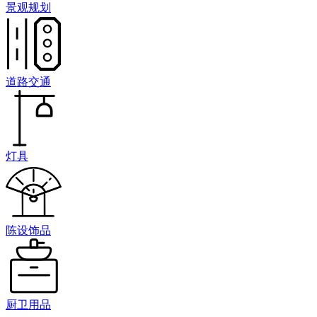
景观规划
道路交通
灯具
陈设饰品
厨卫用品