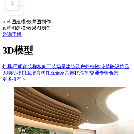
su草图建模/效果图制作
su草图建模/效果图制作
咨询了解
3D模型
灯具/照明
家装样板间
工装场景
建筑及户外
植物/花草
陈设饰品
人物动物
厨卫洁具
构件五金
家具
器材
汽车/交通
专辑合集
更多推荐 >