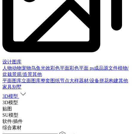
设计图库
人物
动物
宠物
鸟
鱼
光效
彩色平面
彩色平面
ps成品源文件
植物/
盆栽
景观/造景
其他
平面图库
立面图库
整套图纸
节点大样
器材/设备
拼花构建
其他
家具别墅
3D模型
3D模型
贴图
SU模型
软件/插件
综合素材