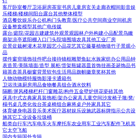
灯
客厅
卧室
餐厅
卫浴
厨房
茶室书房
儿童房
玄关走廊
衣帽间
影音娱
乐
楼梯/楼梯间
阳台露台
其他
整体模型
酒店
餐饮娱乐
办公机构
门头
教育/医疗
公共空间
商业空间
机房
设备
整套模型
其他
广电传媒
露台/庭院/花园
古建
建筑外观
景观园林
户外构建
小品配景
鸟瞰
廊架
凉亭
遮阳棚
入口门头
院墙围墙
农具
其他
工业厂房
盆景盆栽
树
灌木花草
园艺小品
花艺
其它
藤蔓
植物墙
竹子
景观小
品
摆件
窗帘
墙饰挂件
吧台接待
镜框
雕塑
鱼缸水族
家纺
办公用品
钟
表
造景/美陈
墙面/造型
展柜/货架
瓶罐器皿
首饰
挂画
圣诞饰品
书
籍
茶盘茶具
橱窗
背景软包
生活用品
旗帜徽章奖杯
其他
人物
动物
模特
服饰
影漫卡通
箱包
卫浴洗涤
厨房用品
食物
餐具组合
酒水饮料
隔断/屏风
楼梯栏杆
门窗
雕花/构件
五金
壁炉
拼花瓷砖
其他
床具
中式古典家具
装饰柜/架
办公家具
儿童空间
沙发
椅子
墩/凳/
榻
书桌
几类
化妆台
茶桌椅组合
麻将桌
户外家具
其它
体育健身
电器
音乐美术
医疗器材
娱乐设施
武器
标牌指示
公共设
施
其它
工业设备
垃圾桶
船类
自行车
汽车
电车火车
摩托车
农业用车
工业汽车
配件
飞机
其
它
太空飞船
国内专辑
国外专辑