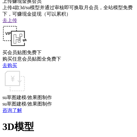
上传赚现金换会员
上传4款3d/su模型并通过审核即可换取月会员，全站模型免费
下，可赚现金提现（可以累积）
去上传
买会员贴图免费下
购买任意会员贴图全免费下
去购买
su草图建模/效果图制作
su草图建模/效果图制作
咨询了解
3D模型