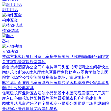
厨卫用品
构件五金
植物/花草
器材
人物动物
整体方案
客厅
餐厅
卧室
儿童房
书房
厨房
卫浴
衣帽间
阳台庭院
玄
关
茶室
影音室
娱乐室
其他
前台接待
酒店
办公空间
广电传媒
门头
图书阅读
商业空间
餐饮空
间
娱乐会所
SPA
休息厅休息区
展厅
售楼处
商业零售
学校幼儿
医
院
文化场馆
公共空间
健身房
影院剧场
儿童设施
其他
麻将桌
店面陈设
儿童家具
办公家具
沙发
床具
桌椅
户外家具
桌几
橱柜
中式经典家具
住宅建筑
商业街区
古建筑
小品配景
小木屋
民宿度假
工厂厂房
车
库入口
亭廊花架
遮阳棚
景墙围墙
景观桥
农具
户外构建
其他
园林景观
儿童游乐区
住宅景观
商业景观
公园景观
广场景观
庭院
景观
滨水景观
屋顶花园
其他景观