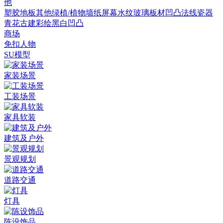
他
塑胶地板
其他
绿植/植物墙
纸
屏幕
水纹
玻璃
板材
凹凸法线
瓷器
青花
古建彩绘
黑白凹凸
商场
免扣人物
SU模型
家装场景
工装场景
家具软装
建筑及户外
景观规划
道路交通
灯具
陈设饰品