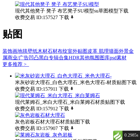
现代其他凳子 凳子 布艺凳子SU模型su草图模型下载
收费交易
ID:157527
下载
贴图
装饰画
地毯
壁纸
木材
石材
布纹
室外贴图
皮革
肌理墙面
外景
金
属
商业/广告
凹凸黑白
专辑合集
HDR
其他
氛围图库
psd素材
更多推荐 >
米灰砂岩大理石_白色大理石_米色大理石-材质贴图下载
收费交易
ID:157911
下载
现代莱姆石_米白大理石_米白莱姆石材质贴图下载
收费交易
ID:157912
下载
灰色岩板石材大理石材质贴图下载
收费交易
ID:157907
下载
0.2985s