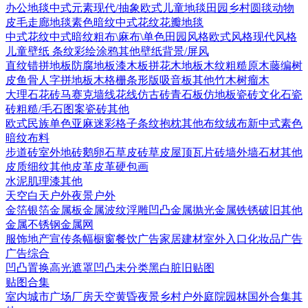
办公地毯
中式元素
现代/抽象
欧式
儿童地毯
田园乡村
圆毯
动物
皮毛
走廊地毯
素色暗纹
中式花纹花瓣地毯
中式花纹
中式暗纹
粗布\麻布\单色
田园风格
欧式风格
现代风格
儿童壁纸
条纹
彩绘涂鸦
其他壁纸
背景/屏风
直纹错拼地板
防腐地板漆木板
拼花木地板
木纹
粗糙原木
藤编
树
皮
鱼骨人字拼地板
木格栅条形版
吸音板
其他
竹木
树瘤木
大理石
花砖
马赛克
墙线花线
仿古砖
青石板
仿地板瓷砖
文化石
瓷
砖
粗糙/毛石
图案瓷砖
其他
欧式
民族
单色亚麻
迷彩
格子条纹
抱枕
其他布纹
绒布
新中式素色
暗纹布料
步道砖
室外地砖
鹅卵石
草皮砖
草皮
屋顶瓦片
砖墙
外墙石材
其他
皮质细纹
其他皮革
皮革硬包画
水泥
肌理漆
其他
天空
白天户外
夜景户外
金箔银箔
金属板
金属波纹
浮雕凹凸金属
抛光金属
铁锈破旧
其他
金属
不锈钢
金属网
服饰
地产宣传
条幅
橱窗
餐饮广告
家居建材
室外入口
化妆品广告
广告综合
凹凸
置换
高光遮罩
凹凸未分类
黑白脏旧贴图
贴图合集
室内
城市
广场
厂房
天空
黄昏
夜景
乡村户外
庭院园林
国外合集
其