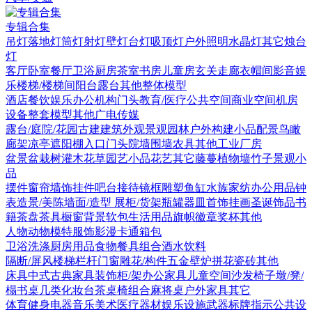
专辑合集
吊灯
落地灯
筒灯射灯
壁灯
台灯
吸顶灯
户外照明
水晶灯
其它
烛台
灯
客厅
卧室
餐厅
卫浴
厨房
茶室书房
儿童房
玄关走廊
衣帽间
影音娱
乐
楼梯/楼梯间
阳台露台
其他
整体模型
酒店
餐饮娱乐
办公机构
门头
教育/医疗
公共空间
商业空间
机房
设备
整套模型
其他
广电传媒
露台/庭院/花园
古建
建筑外观
景观园林
户外构建
小品配景
鸟瞰
廊架
凉亭
遮阳棚
入口门头
院墙围墙
农具
其他
工业厂房
盆景盆栽
树
灌木花草
园艺小品
花艺
其它
藤蔓
植物墙
竹子
景观小
品
摆件
窗帘
墙饰挂件
吧台接待
镜框
雕塑
鱼缸水族
家纺
办公用品
钟
表
造景/美陈
墙面/造型
展柜/货架
瓶罐器皿
首饰
挂画
圣诞饰品
书
籍
茶盘茶具
橱窗
背景软包
生活用品
旗帜徽章奖杯
其他
人物
动物
模特
服饰
影漫卡通
箱包
卫浴洗涤
厨房用品
食物
餐具组合
酒水饮料
隔断/屏风
楼梯栏杆
门窗
雕花/构件
五金
壁炉
拼花瓷砖
其他
床具
中式古典家具
装饰柜/架
办公家具
儿童空间
沙发
椅子
墩/凳/
榻
书桌
几类
化妆台
茶桌椅组合
麻将桌
户外家具
其它
体育健身
电器
音乐美术
医疗器材
娱乐设施
武器
标牌指示
公共设