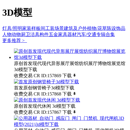
3D模型
灯具/照明
家装样板间
工装场景
建筑及户外
植物/花草
陈设饰品
人物动物
厨卫洁具
构件五金
家具
器材
汽车/交通
专辑合集
更多推荐 >
原创首发现代现代异形展厅展馆纺织展厅博物馆展览馆
3d模型下载
收费交易
CR
ID:157869
下载
首发原创钢管椅子3d模型下载
收费交易
CR
ID:157868
下载
原创首发现代休闲 3d模型下载
收费交易
CR
ID:157867
下载