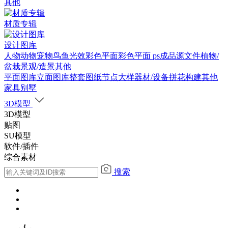
其他
材质专辑
设计图库
人物
动物
宠物
鸟
鱼
光效
彩色平面
彩色平面
ps成品源文件
植物/
盆栽
景观/造景
其他
平面图库
立面图库
整套图纸
节点大样
器材/设备
拼花构建
其他
家具别墅
3D模型
3D模型
贴图
SU模型
软件/插件
综合素材
搜索