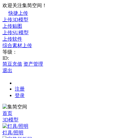
欢迎关注集简空间！
快捷上传
上传3D模型
上传贴图
上传SU模型
上传软件
综合素材上传
等级：
ID:
简豆充值
资产管理
退出
注册
登录
首页
3D模型
灯具/照明