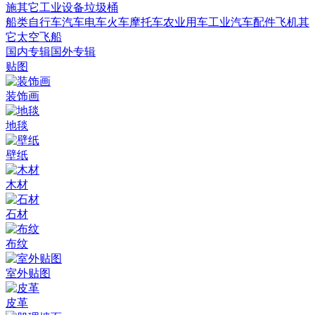
施
其它
工业设备
垃圾桶
船类
自行车
汽车
电车火车
摩托车
农业用车
工业汽车
配件
飞机
其
它
太空飞船
国内专辑
国外专辑
贴图
装饰画
地毯
壁纸
木材
石材
布纹
室外贴图
皮革