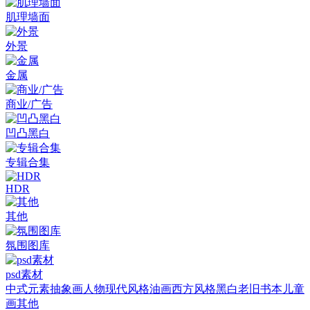
肌理墙面
外景
金属
商业/广告
凹凸黑白
专辑合集
HDR
其他
氛围图库
psd素材
中式元素
抽象画
人物
现代风格
油画
西方风格
黑白老旧
书本
儿童
画
其他