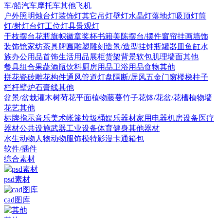
车/船
汽车
摩托车
其他
飞机
户外照明
烛台灯
装饰灯
其它
吊灯
壁灯
水晶灯
落地灯
吸顶灯
筒
灯/射灯
台灯
工位灯具
景观灯
干枝摆台
花瓶
旗帜徽章奖杯
书籍
美陈
摆台/摆件
窗帘
挂画
墙饰
装饰镜
家纺
茶具
牌匾
雕塑雕刻
造景/造型
挂钟
瓶罐器皿
鱼缸水
族
办公用品
首饰
生活用品
展柜货架
背景软包
肌理墙面
其他
餐具组合
果蔬
酒瓶饮料
厨房用品
卫浴用品
食物
其他
拼花瓷砖
雕花构件
通风管道
灯盘
隔断/屏风
五金
门
窗
楼梯
柱子
栏杆
壁炉
石膏线
其他
盆景/盆栽
灌木
树
荷花
平面植物
藤蔓
竹子
花钵/花盆/花槽
植物墙
花艺
其他
标牌指示
音乐美术
帐篷
垃圾桶
娱乐器材
家用电器
机房设备
医疗
器材
公共设施
武器
工业设备
体育健身
其他器材
水生动物
人物
动物
服饰模特
影漫卡通
箱包
软件/插件
综合素材
psd素材
cad图库