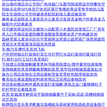
前台接待
酒店
办公空间
广电传媒
门头
图书阅读
商业空间
餐饮空
间
娱乐会所
SPA
休息厅休息区
展厅
售楼处
商业零售
学校幼儿
医
院
文化场馆
公共空间
健身房
影院剧场
儿童设施
其他
麻将桌
店面陈设
儿童家具
办公家具
沙发
床具
桌椅
户外家具
桌几
橱柜
中式经典家具
住宅建筑
商业街区
古建筑
小品配景
小木屋
民宿度假
工厂厂房
车
库入口
亭廊花架
遮阳棚
景墙围墙
景观桥
农具
户外构建
其他
园林景观
儿童游乐区
住宅景观
商业景观
公园景观
广场景观
庭院
景观
滨水景观
屋顶花园
其他景观
车/船
汽车
摩托车
其他
飞机
户外照明
烛台灯
装饰灯
其它
吊灯
壁灯
水晶灯
落地灯
吸顶灯
筒
灯/射灯
台灯
工位灯具
景观灯
干枝摆台
花瓶
旗帜徽章奖杯
书籍
美陈
摆台/摆件
窗帘
挂画
墙饰
装饰镜
家纺
茶具
牌匾
雕塑雕刻
造景/造型
挂钟
瓶罐器皿
鱼缸水
族
办公用品
首饰
生活用品
展柜货架
背景软包
肌理墙面
其他
餐具组合
果蔬
酒瓶饮料
厨房用品
卫浴用品
食物
其他
拼花瓷砖
雕花构件
通风管道
灯盘
隔断/屏风
五金
门
窗
楼梯
柱子
栏杆
壁炉
石膏线
其他
盆景/盆栽
灌木
树
荷花
平面植物
藤蔓
竹子
花钵/花盆/花槽
植物墙
花艺
其他
标牌指示
音乐美术
帐篷
垃圾桶
娱乐器材
家用电器
机房设备
医疗