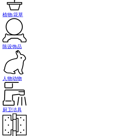
植物/花草
陈设饰品
人物动物
厨卫洁具