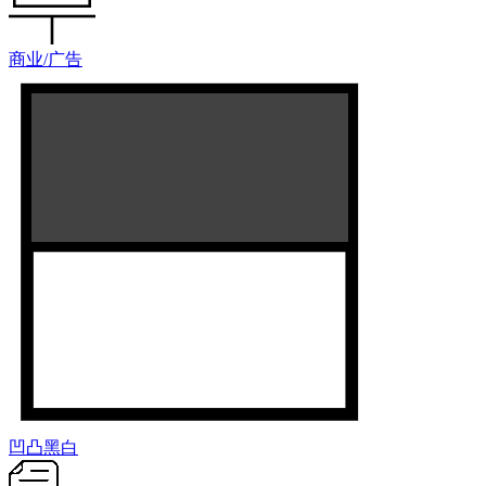
商业/广告
凹凸黑白