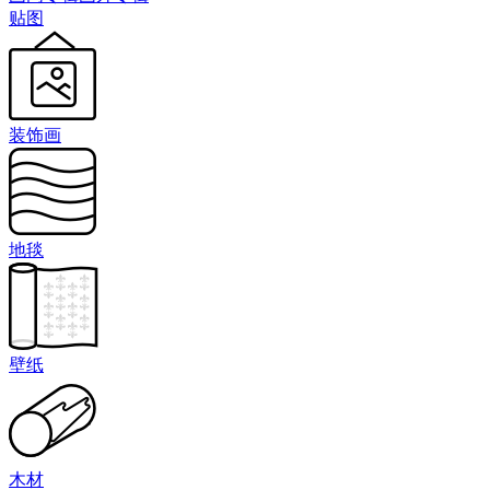
贴图
装饰画
地毯
壁纸
木材