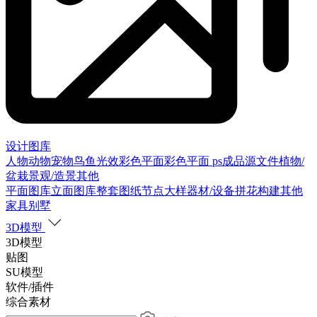
设计图库
人物
动物
宠物
鸟
鱼
光效
彩色平面
彩色平面
ps成品源文件
植物/
盆栽
景观/造景
其他
平面图库
立面图库
整套图纸
节点大样
器材/设备
拼花构建
其他
家具别墅
3D模型
3D模型
贴图
SU模型
软件/插件
综合素材