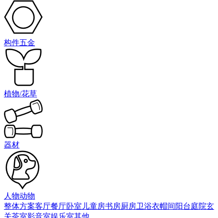
构件五金
植物/花草
器材
人物动物
整体方案
客厅
餐厅
卧室
儿童房
书房
厨房
卫浴
衣帽间
阳台庭院
玄
关
茶室
影音室
娱乐室
其他