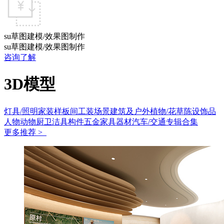
su草图建模/效果图制作
su草图建模/效果图制作
咨询了解
3D模型
灯具/照明
家装样板间
工装场景
建筑及户外
植物/花草
陈设饰品
人物动物
厨卫洁具
构件五金
家具
器材
汽车/交通
专辑合集
更多推荐 >