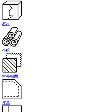
石材
布纹
室外贴图
皮革