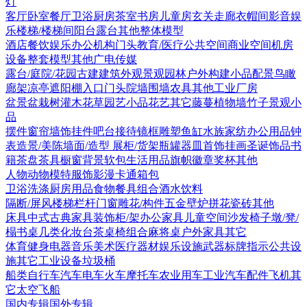
灯
客厅
卧室
餐厅
卫浴
厨房
茶室书房
儿童房
玄关走廊
衣帽间
影音娱
乐
楼梯/楼梯间
阳台露台
其他
整体模型
酒店
餐饮娱乐
办公机构
门头
教育/医疗
公共空间
商业空间
机房
设备
整套模型
其他
广电传媒
露台/庭院/花园
古建
建筑外观
景观园林
户外构建
小品配景
鸟瞰
廊架
凉亭
遮阳棚
入口门头
院墙围墙
农具
其他
工业厂房
盆景盆栽
树
灌木花草
园艺小品
花艺
其它
藤蔓
植物墙
竹子
景观小
品
摆件
窗帘
墙饰挂件
吧台接待
镜框
雕塑
鱼缸水族
家纺
办公用品
钟
表
造景/美陈
墙面/造型
展柜/货架
瓶罐器皿
首饰
挂画
圣诞饰品
书
籍
茶盘茶具
橱窗
背景软包
生活用品
旗帜徽章奖杯
其他
人物
动物
模特
服饰
影漫卡通
箱包
卫浴洗涤
厨房用品
食物
餐具组合
酒水饮料
隔断/屏风
楼梯栏杆
门窗
雕花/构件
五金
壁炉
拼花瓷砖
其他
床具
中式古典家具
装饰柜/架
办公家具
儿童空间
沙发
椅子
墩/凳/
榻
书桌
几类
化妆台
茶桌椅组合
麻将桌
户外家具
其它
体育健身
电器
音乐美术
医疗器材
娱乐设施
武器
标牌指示
公共设
施
其它
工业设备
垃圾桶
船类
自行车
汽车
电车火车
摩托车
农业用车
工业汽车
配件
飞机
其
它
太空飞船
国内专辑
国外专辑