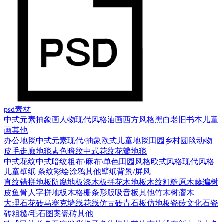
psd素材
中式元素
抽象画
人物
现代风格
油画
西方风格
黑白老旧
书本
儿童
画
其他
办公地毯
中式元素
现代/抽象
欧式
儿童地毯
田园乡村
圆毯
动物
皮毛
走廊地毯
素色暗纹
中式花纹花瓣地毯
中式花纹
中式暗纹
粗布\麻布\单色
田园风格
欧式风格
现代风格
儿童壁纸
条纹
彩绘涂鸦
其他壁纸
背景/屏风
直纹错拼地板
防腐地板漆木板
拼花木地板
木纹
粗糙原木
藤编
树
皮
鱼骨人字拼地板
木格栅条形版
吸音板
其他
竹木
树瘤木
大理石
花砖
马赛克
墙线花线
仿古砖
青石板
仿地板瓷砖
文化石
瓷
砖
粗糙/毛石
图案瓷砖
其他