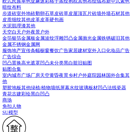
欧式
民族
单色亚麻
迷彩
格子条纹
抱枕
其他布纹
绒布
新中式素色
暗纹布料
步道砖
室外地砖
鹅卵石
草皮砖
草皮
屋顶瓦片
砖墙
外墙石材
其他
皮质细纹
其他皮革
皮革硬包画
水泥
肌理漆
其他
天空
白天户外
夜景户外
金箔银箔
金属板
金属波纹
浮雕凹凸金属
抛光金属
铁锈破旧
其他
金属
不锈钢
金属网
服饰
地产宣传
条幅
橱窗
餐饮广告
家居建材
室外入口
化妆品广告
广告综合
凹凸
置换
高光遮罩
凹凸未分类
黑白脏旧贴图
贴图合集
室内
城市
广场
厂房
天空
黄昏
夜景
乡村户外
庭院园林
国外合集
其
他
塑胶地板
其他
绿植/植物墙
纸
屏幕
水纹
玻璃
板材
凹凸法线
瓷器
青花
古建彩绘
黑白凹凸
商场
免扣人物
SU模型