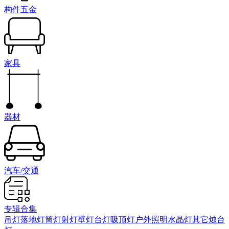
构件五金
家具
器材
汽车/交通
专辑合集
吊灯
落地灯
筒灯射灯
壁灯
台灯
吸顶灯
户外照明
水晶灯
其它
烛台