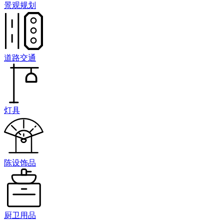
景观规划
道路交通
灯具
陈设饰品
厨卫用品