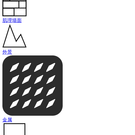
肌理墙面
外景
金属