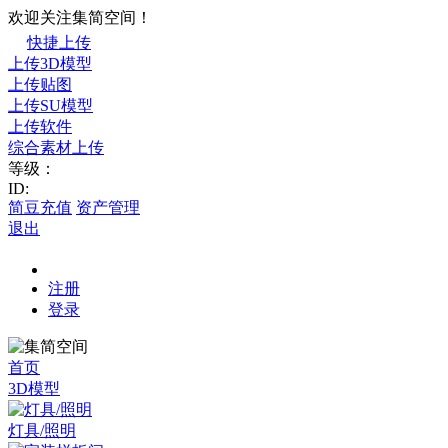
欢迎关注集简空间！
快捷上传
上传3D模型
上传贴图
上传SU模型
上传软件
综合素材上传
等级：
ID:
简豆充值
资产管理
退出
注册
登录
首页
3D模型
灯具/照明