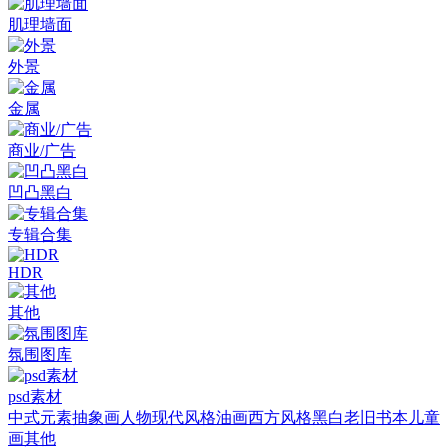
肌理墙面
外景
金属
商业/广告
凹凸黑白
专辑合集
HDR
其他
氛围图库
psd素材
中式元素
抽象画
人物
现代风格
油画
西方风格
黑白老旧
书本
儿童
画
其他