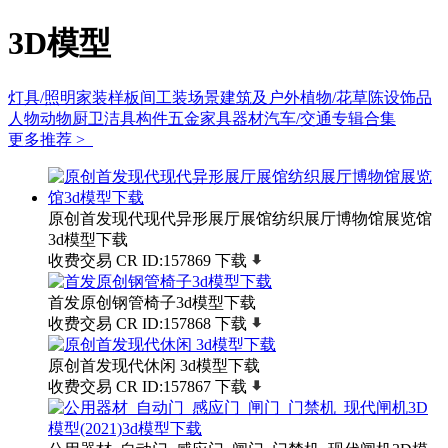
3D模型
灯具/照明
家装样板间
工装场景
建筑及户外
植物/花草
陈设饰品
人物动物
厨卫洁具
构件五金
家具
器材
汽车/交通
专辑合集
更多推荐 >
原创首发现代现代异形展厅展馆纺织展厅博物馆展览馆
3d模型下载
收费交易
CR
ID:157869
下载
首发原创钢管椅子3d模型下载
收费交易
CR
ID:157868
下载
原创首发现代休闲 3d模型下载
收费交易
CR
ID:157867
下载