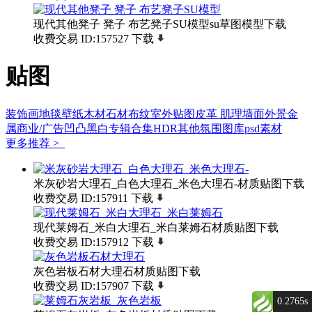
现代其他凳子 凳子 布艺凳子SU模型su草图模型下载
收费交易
ID:157527
下载
贴图
装饰画
地毯
壁纸
木材
石材
布纹
室外贴图
皮革
肌理墙面
外景
金
属
商业/广告
凹凸黑白
专辑合集
HDR
其他
氛围图库
psd素材
更多推荐 >
米灰砂岩大理石_白色大理石_米色大理石-材质贴图下载
收费交易
ID:157911
下载
现代莱姆石_米白大理石_米白莱姆石材质贴图下载
收费交易
ID:157912
下载
灰色岩板石材大理石材质贴图下载
收费交易
ID:157907
下载
0.2765s