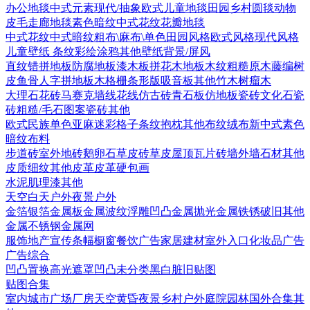
办公地毯
中式元素
现代/抽象
欧式
儿童地毯
田园乡村
圆毯
动物
皮毛
走廊地毯
素色暗纹
中式花纹花瓣地毯
中式花纹
中式暗纹
粗布\麻布\单色
田园风格
欧式风格
现代风格
儿童壁纸
条纹
彩绘涂鸦
其他壁纸
背景/屏风
直纹错拼地板
防腐地板漆木板
拼花木地板
木纹
粗糙原木
藤编
树
皮
鱼骨人字拼地板
木格栅条形版
吸音板
其他
竹木
树瘤木
大理石
花砖
马赛克
墙线花线
仿古砖
青石板
仿地板瓷砖
文化石
瓷
砖
粗糙/毛石
图案瓷砖
其他
欧式
民族
单色亚麻
迷彩
格子条纹
抱枕
其他布纹
绒布
新中式素色
暗纹布料
步道砖
室外地砖
鹅卵石
草皮砖
草皮
屋顶瓦片
砖墙
外墙石材
其他
皮质细纹
其他皮革
皮革硬包画
水泥
肌理漆
其他
天空
白天户外
夜景户外
金箔银箔
金属板
金属波纹
浮雕凹凸金属
抛光金属
铁锈破旧
其他
金属
不锈钢
金属网
服饰
地产宣传
条幅
橱窗
餐饮广告
家居建材
室外入口
化妆品广告
广告综合
凹凸
置换
高光遮罩
凹凸未分类
黑白脏旧贴图
贴图合集
室内
城市
广场
厂房
天空
黄昏
夜景
乡村户外
庭院园林
国外合集
其