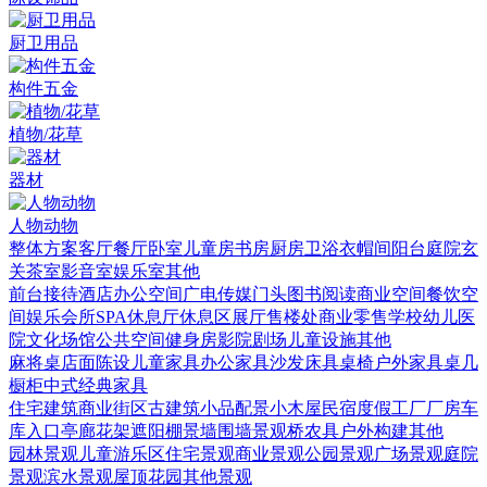
厨卫用品
构件五金
植物/花草
器材
人物动物
整体方案
客厅
餐厅
卧室
儿童房
书房
厨房
卫浴
衣帽间
阳台庭院
玄
关
茶室
影音室
娱乐室
其他
前台接待
酒店
办公空间
广电传媒
门头
图书阅读
商业空间
餐饮空
间
娱乐会所
SPA
休息厅休息区
展厅
售楼处
商业零售
学校幼儿
医
院
文化场馆
公共空间
健身房
影院剧场
儿童设施
其他
麻将桌
店面陈设
儿童家具
办公家具
沙发
床具
桌椅
户外家具
桌几
橱柜
中式经典家具
住宅建筑
商业街区
古建筑
小品配景
小木屋
民宿度假
工厂厂房
车
库入口
亭廊花架
遮阳棚
景墙围墙
景观桥
农具
户外构建
其他
园林景观
儿童游乐区
住宅景观
商业景观
公园景观
广场景观
庭院
景观
滨水景观
屋顶花园
其他景观