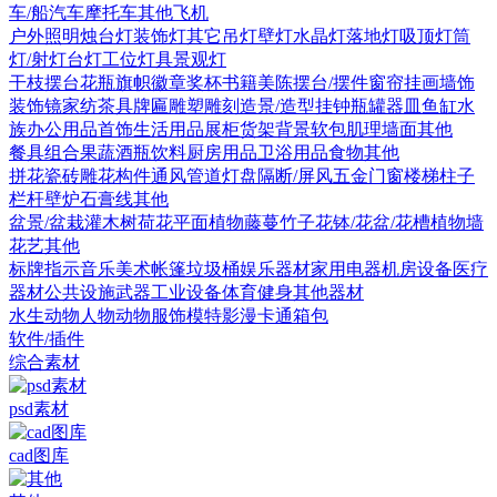
车/船
汽车
摩托车
其他
飞机
户外照明
烛台灯
装饰灯
其它
吊灯
壁灯
水晶灯
落地灯
吸顶灯
筒
灯/射灯
台灯
工位灯具
景观灯
干枝摆台
花瓶
旗帜徽章奖杯
书籍
美陈
摆台/摆件
窗帘
挂画
墙饰
装饰镜
家纺
茶具
牌匾
雕塑雕刻
造景/造型
挂钟
瓶罐器皿
鱼缸水
族
办公用品
首饰
生活用品
展柜货架
背景软包
肌理墙面
其他
餐具组合
果蔬
酒瓶饮料
厨房用品
卫浴用品
食物
其他
拼花瓷砖
雕花构件
通风管道
灯盘
隔断/屏风
五金
门
窗
楼梯
柱子
栏杆
壁炉
石膏线
其他
盆景/盆栽
灌木
树
荷花
平面植物
藤蔓
竹子
花钵/花盆/花槽
植物墙
花艺
其他
标牌指示
音乐美术
帐篷
垃圾桶
娱乐器材
家用电器
机房设备
医疗
器材
公共设施
武器
工业设备
体育健身
其他器材
水生动物
人物
动物
服饰模特
影漫卡通
箱包
软件/插件
综合素材
psd素材
cad图库