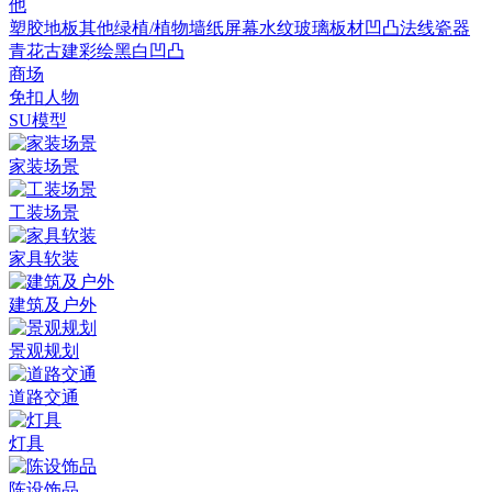
他
塑胶地板
其他
绿植/植物墙
纸
屏幕
水纹
玻璃
板材
凹凸法线
瓷器
青花
古建彩绘
黑白凹凸
商场
免扣人物
SU模型
家装场景
工装场景
家具软装
建筑及户外
景观规划
道路交通
灯具
陈设饰品