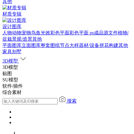
其他
材质专辑
设计图库
人物
动物
宠物
鸟
鱼
光效
彩色平面
彩色平面
ps成品源文件
植物/
盆栽
景观/造景
其他
平面图库
立面图库
整套图纸
节点大样
器材/设备
拼花构建
其他
家具别墅
3D模型
3D模型
贴图
SU模型
软件/插件
综合素材
搜索