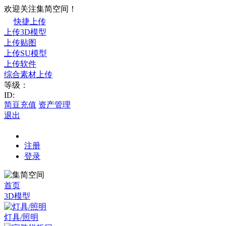
欢迎关注集简空间！
快捷上传
上传3D模型
上传贴图
上传SU模型
上传软件
综合素材上传
等级：
ID:
简豆充值
资产管理
退出
注册
登录
首页
3D模型
灯具/照明