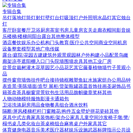
专辑合集
吊灯
落地灯
筒灯射灯
壁灯
台灯
吸顶灯
户外照明
水晶灯
其它
烛台
灯
客厅
卧室
餐厅
卫浴
厨房
茶室书房
儿童房
玄关走廊
衣帽间
影音娱
乐
楼梯/楼梯间
阳台露台
其他
整体模型
酒店
餐饮娱乐
办公机构
门头
教育/医疗
公共空间
商业空间
机房
设备
整套模型
其他
广电传媒
露台/庭院/花园
古建
建筑外观
景观园林
户外构建
小品配景
鸟瞰
廊架
凉亭
遮阳棚
入口门头
院墙围墙
农具
其他
工业厂房
盆景盆栽
树
灌木花草
园艺小品
花艺
其它
藤蔓
植物墙
竹子
景观小
品
摆件
窗帘
墙饰挂件
吧台接待
镜框
雕塑
鱼缸水族
家纺
办公用品
钟
表
造景/美陈
墙面/造型
展柜/货架
瓶罐器皿
首饰
挂画
圣诞饰品
书
籍
茶盘茶具
橱窗
背景软包
生活用品
旗帜徽章奖杯
其他
人物
动物
模特
服饰
影漫卡通
箱包
卫浴洗涤
厨房用品
食物
餐具组合
酒水饮料
隔断/屏风
楼梯栏杆
门窗
雕花/构件
五金
壁炉
拼花瓷砖
其他
床具
中式古典家具
装饰柜/架
办公家具
儿童空间
沙发
椅子
墩/凳/
榻
书桌
几类
化妆台
茶桌椅组合
麻将桌
户外家具
其它
体育健身
电器
音乐美术
医疗器材
娱乐设施
武器
标牌指示
公共设