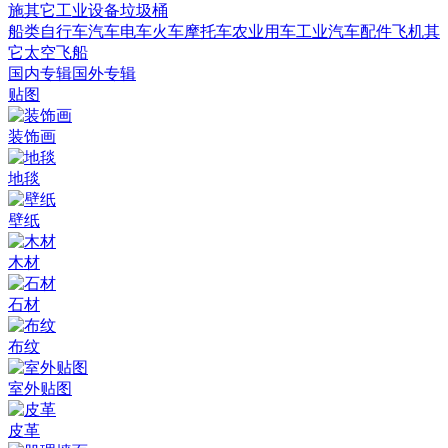
施
其它
工业设备
垃圾桶
船类
自行车
汽车
电车火车
摩托车
农业用车
工业汽车
配件
飞机
其
它
太空飞船
国内专辑
国外专辑
贴图
装饰画
地毯
壁纸
木材
石材
布纹
室外贴图
皮革