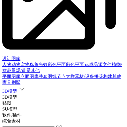
设计图库
人物
动物
宠物
鸟
鱼
光效
彩色平面
彩色平面
ps成品源文件
植物/
盆栽
景观/造景
其他
平面图库
立面图库
整套图纸
节点大样
器材/设备
拼花构建
其他
家具别墅
3D模型
3D模型
贴图
SU模型
软件/插件
综合素材