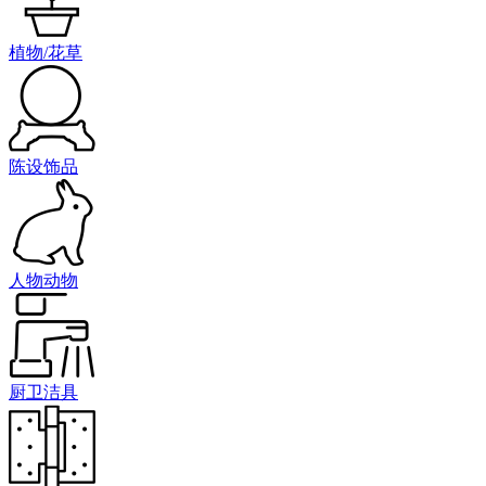
植物/花草
陈设饰品
人物动物
厨卫洁具