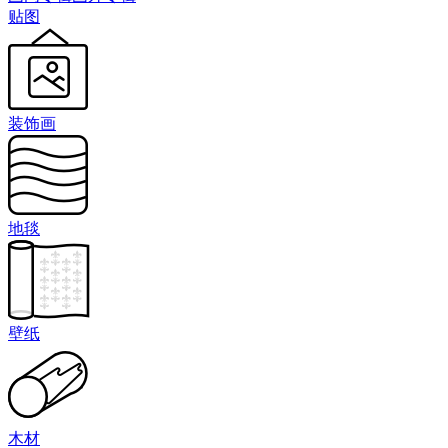
贴图
装饰画
地毯
壁纸
木材