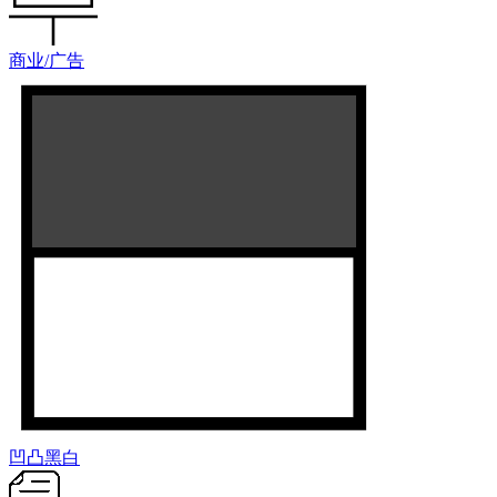
商业/广告
凹凸黑白