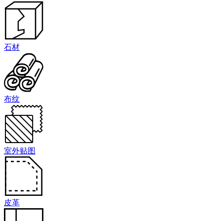
石材
布纹
室外贴图
皮革