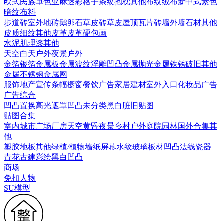
欧式
民族
单色亚麻
迷彩
格子条纹
抱枕
其他布纹
绒布
新中式素色
暗纹布料
步道砖
室外地砖
鹅卵石
草皮砖
草皮
屋顶瓦片
砖墙
外墙石材
其他
皮质细纹
其他皮革
皮革硬包画
水泥
肌理漆
其他
天空
白天户外
夜景户外
金箔银箔
金属板
金属波纹
浮雕凹凸金属
抛光金属
铁锈破旧
其他
金属
不锈钢
金属网
服饰
地产宣传
条幅
橱窗
餐饮广告
家居建材
室外入口
化妆品广告
广告综合
凹凸
置换
高光遮罩
凹凸未分类
黑白脏旧贴图
贴图合集
室内
城市
广场
厂房
天空
黄昏
夜景
乡村户外
庭院园林
国外合集
其
他
塑胶地板
其他
绿植/植物墙
纸
屏幕
水纹
玻璃
板材
凹凸法线
瓷器
青花
古建彩绘
黑白凹凸
商场
免扣人物
SU模型