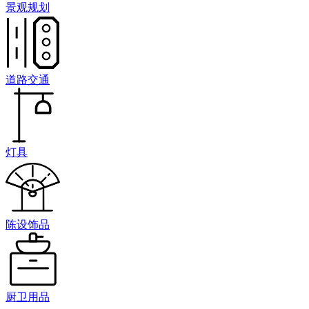
景观规划
道路交通
灯具
陈设饰品
厨卫用品