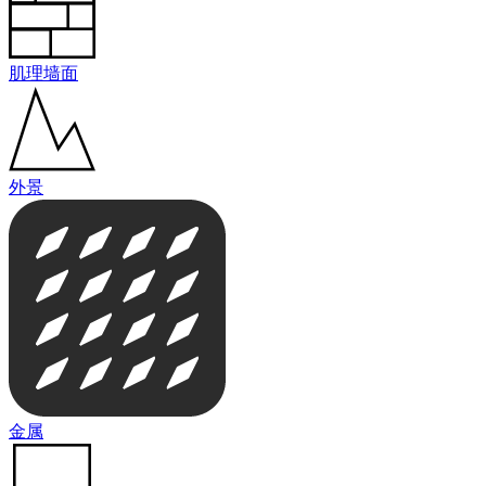
肌理墙面
外景
金属