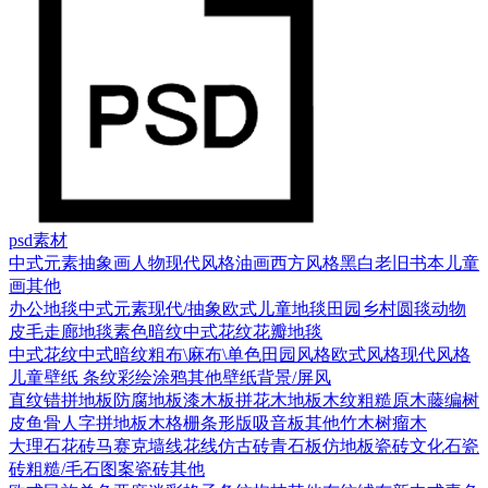
psd素材
中式元素
抽象画
人物
现代风格
油画
西方风格
黑白老旧
书本
儿童
画
其他
办公地毯
中式元素
现代/抽象
欧式
儿童地毯
田园乡村
圆毯
动物
皮毛
走廊地毯
素色暗纹
中式花纹花瓣地毯
中式花纹
中式暗纹
粗布\麻布\单色
田园风格
欧式风格
现代风格
儿童壁纸
条纹
彩绘涂鸦
其他壁纸
背景/屏风
直纹错拼地板
防腐地板漆木板
拼花木地板
木纹
粗糙原木
藤编
树
皮
鱼骨人字拼地板
木格栅条形版
吸音板
其他
竹木
树瘤木
大理石
花砖
马赛克
墙线花线
仿古砖
青石板
仿地板瓷砖
文化石
瓷
砖
粗糙/毛石
图案瓷砖
其他