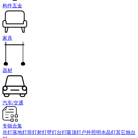
构件五金
家具
器材
汽车/交通
专辑合集
吊灯
落地灯
筒灯射灯
壁灯
台灯
吸顶灯
户外照明
水晶灯
其它
烛台