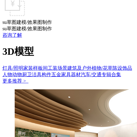
su草图建模/效果图制作
su草图建模/效果图制作
咨询了解
3D模型
灯具/照明
家装样板间
工装场景
建筑及户外
植物/花草
陈设饰品
人物动物
厨卫洁具
构件五金
家具
器材
汽车/交通
专辑合集
更多推荐 >