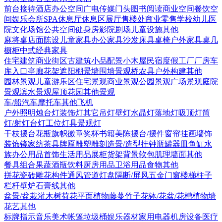
前台接待
酒店
办公空间
广电传媒
门头
图书阅读
商业空间
餐饮空
间
娱乐会所
SPA
休息厅休息区
展厅
售楼处
商业零售
学校幼儿
医
院
文化场馆
公共空间
健身房
影院剧场
儿童设施
其他
麻将桌
店面陈设
儿童家具
办公家具
沙发
床具
桌椅
户外家具
桌几
橱柜
中式经典家具
住宅建筑
商业街区
古建筑
小品配景
小木屋
民宿度假
工厂厂房
车
库入口
亭廊花架
遮阳棚
景墙围墙
景观桥
农具
户外构建
其他
园林景观
儿童游乐区
住宅景观
商业景观
公园景观
广场景观
庭院
景观
滨水景观
屋顶花园
其他景观
车/船
汽车
摩托车
其他
飞机
户外照明
烛台灯
装饰灯
其它
吊灯
壁灯
水晶灯
落地灯
吸顶灯
筒
灯/射灯
台灯
工位灯具
景观灯
干枝摆台
花瓶
旗帜徽章奖杯
书籍
美陈
摆台/摆件
窗帘
挂画
墙饰
装饰镜
家纺
茶具
牌匾
雕塑雕刻
造景/造型
挂钟
瓶罐器皿
鱼缸水
族
办公用品
首饰
生活用品
展柜货架
背景软包
肌理墙面
其他
餐具组合
果蔬
酒瓶饮料
厨房用品
卫浴用品
食物
其他
拼花瓷砖
雕花构件
通风管道
灯盘
隔断/屏风
五金
门
窗
楼梯
柱子
栏杆
壁炉
石膏线
其他
盆景/盆栽
灌木
树
荷花
平面植物
藤蔓
竹子
花钵/花盆/花槽
植物墙
花艺
其他
标牌指示
音乐美术
帐篷
垃圾桶
娱乐器材
家用电器
机房设备
医疗