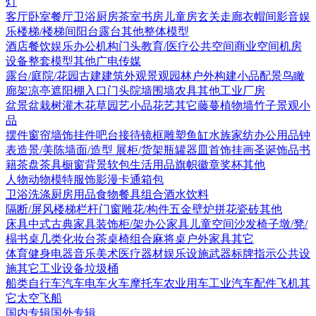
灯
客厅
卧室
餐厅
卫浴
厨房
茶室书房
儿童房
玄关走廊
衣帽间
影音娱
乐
楼梯/楼梯间
阳台露台
其他
整体模型
酒店
餐饮娱乐
办公机构
门头
教育/医疗
公共空间
商业空间
机房
设备
整套模型
其他
广电传媒
露台/庭院/花园
古建
建筑外观
景观园林
户外构建
小品配景
鸟瞰
廊架
凉亭
遮阳棚
入口门头
院墙围墙
农具
其他
工业厂房
盆景盆栽
树
灌木花草
园艺小品
花艺
其它
藤蔓
植物墙
竹子
景观小
品
摆件
窗帘
墙饰挂件
吧台接待
镜框
雕塑
鱼缸水族
家纺
办公用品
钟
表
造景/美陈
墙面/造型
展柜/货架
瓶罐器皿
首饰
挂画
圣诞饰品
书
籍
茶盘茶具
橱窗
背景软包
生活用品
旗帜徽章奖杯
其他
人物
动物
模特
服饰
影漫卡通
箱包
卫浴洗涤
厨房用品
食物
餐具组合
酒水饮料
隔断/屏风
楼梯栏杆
门窗
雕花/构件
五金
壁炉
拼花瓷砖
其他
床具
中式古典家具
装饰柜/架
办公家具
儿童空间
沙发
椅子
墩/凳/
榻
书桌
几类
化妆台
茶桌椅组合
麻将桌
户外家具
其它
体育健身
电器
音乐美术
医疗器材
娱乐设施
武器
标牌指示
公共设
施
其它
工业设备
垃圾桶
船类
自行车
汽车
电车火车
摩托车
农业用车
工业汽车
配件
飞机
其
它
太空飞船
国内专辑
国外专辑