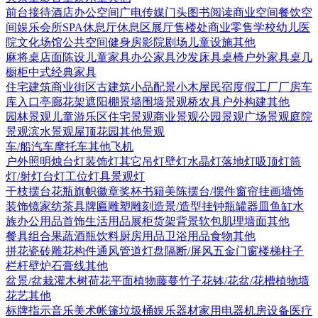
前台接待
酒店
办公空间
广电传媒
门头
图书阅读
商业空间
餐饮空
间
娱乐会所
SPA
休息厅休息区
展厅
售楼处
商业零售
学校幼儿
医
院
文化场馆
公共空间
健身房
影院剧场
儿童设施
其他
麻将桌
店面陈设
儿童家具
办公家具
沙发
床具
桌椅
户外家具
桌几
橱柜
中式经典家具
住宅建筑
商业街区
古建筑
小品配景
小木屋
民宿度假
工厂厂房
车
库入口
亭廊花架
遮阳棚
景墙围墙
景观桥
农具
户外构建
其他
园林景观
儿童游乐区
住宅景观
商业景观
公园景观
广场景观
庭院
景观
滨水景观
屋顶花园
其他景观
车/船
汽车
摩托车
其他
飞机
户外照明
烛台灯
装饰灯
其它
吊灯
壁灯
水晶灯
落地灯
吸顶灯
筒
灯/射灯
台灯
工位灯具
景观灯
干枝摆台
花瓶
旗帜徽章奖杯
书籍
美陈
摆台/摆件
窗帘
挂画
墙饰
装饰镜
家纺
茶具
牌匾
雕塑雕刻
造景/造型
挂钟
瓶罐器皿
鱼缸水
族
办公用品
首饰
生活用品
展柜货架
背景软包
肌理墙面
其他
餐具组合
果蔬
酒瓶饮料
厨房用品
卫浴用品
食物
其他
拼花瓷砖
雕花构件
通风管道
灯盘
隔断/屏风
五金
门
窗
楼梯
柱子
栏杆
壁炉
石膏线
其他
盆景/盆栽
灌木
树
荷花
平面植物
藤蔓
竹子
花钵/花盆/花槽
植物墙
花艺
其他
标牌指示
音乐美术
帐篷
垃圾桶
娱乐器材
家用电器
机房设备
医疗