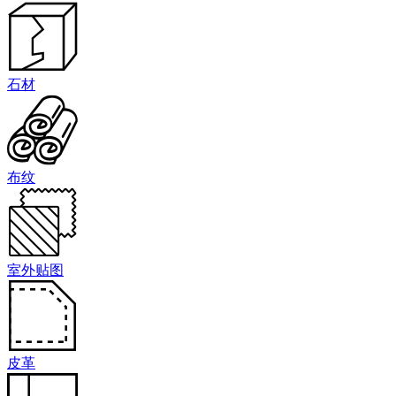
石材
布纹
室外贴图
皮革