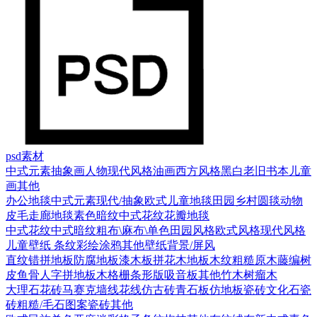
psd素材
中式元素
抽象画
人物
现代风格
油画
西方风格
黑白老旧
书本
儿童
画
其他
办公地毯
中式元素
现代/抽象
欧式
儿童地毯
田园乡村
圆毯
动物
皮毛
走廊地毯
素色暗纹
中式花纹花瓣地毯
中式花纹
中式暗纹
粗布\麻布\单色
田园风格
欧式风格
现代风格
儿童壁纸
条纹
彩绘涂鸦
其他壁纸
背景/屏风
直纹错拼地板
防腐地板漆木板
拼花木地板
木纹
粗糙原木
藤编
树
皮
鱼骨人字拼地板
木格栅条形版
吸音板
其他
竹木
树瘤木
大理石
花砖
马赛克
墙线花线
仿古砖
青石板
仿地板瓷砖
文化石
瓷
砖
粗糙/毛石
图案瓷砖
其他