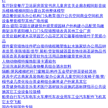
灯
客厅
卧室
餐厅
卫浴
厨房
茶室书房
儿童房
玄关走廊
衣帽间
影音娱
乐
楼梯/楼梯间
阳台露台
其他
整体模型
酒店
餐饮娱乐
办公机构
门头
教育/医疗
公共空间
商业空间
机房
设备
整套模型
其他
广电传媒
露台/庭院/花园
古建
建筑外观
景观园林
户外构建
小品配景
鸟瞰
廊架
凉亭
遮阳棚
入口门头
院墙围墙
农具
其他
工业厂房
盆景盆栽
树
灌木花草
园艺小品
花艺
其它
藤蔓
植物墙
竹子
景观小
品
摆件
窗帘
墙饰挂件
吧台接待
镜框
雕塑
鱼缸水族
家纺
办公用品
钟
表
造景/美陈
墙面/造型
展柜/货架
瓶罐器皿
首饰
挂画
圣诞饰品
书
籍
茶盘茶具
橱窗
背景软包
生活用品
旗帜徽章奖杯
其他
人物
动物
模特
服饰
影漫卡通
箱包
卫浴洗涤
厨房用品
食物
餐具组合
酒水饮料
隔断/屏风
楼梯栏杆
门窗
雕花/构件
五金
壁炉
拼花瓷砖
其他
床具
中式古典家具
装饰柜/架
办公家具
儿童空间
沙发
椅子
墩/凳/
榻
书桌
几类
化妆台
茶桌椅组合
麻将桌
户外家具
其它
体育健身
电器
音乐美术
医疗器材
娱乐设施
武器
标牌指示
公共设
施
其它
工业设备
垃圾桶
船类
自行车
汽车
电车火车
摩托车
农业用车
工业汽车
配件
飞机
其
它
太空飞船
国内专辑
国外专辑