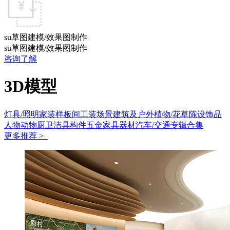
su草图建模/效果图制作
su草图建模/效果图制作
咨询了解
3D模型
灯具/照明
家装样板间
工装场景
建筑及户外
植物/花草
陈设饰品
人物动物
厨卫洁具
构件五金
家具
器材
汽车/交通
专辑合集
更多推荐 >