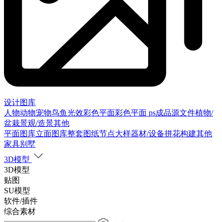
设计图库
人物
动物
宠物
鸟
鱼
光效
彩色平面
彩色平面
ps成品源文件
植物/
盆栽
景观/造景
其他
平面图库
立面图库
整套图纸
节点大样
器材/设备
拼花构建
其他
家具别墅
3D模型
3D模型
贴图
SU模型
软件/插件
综合素材