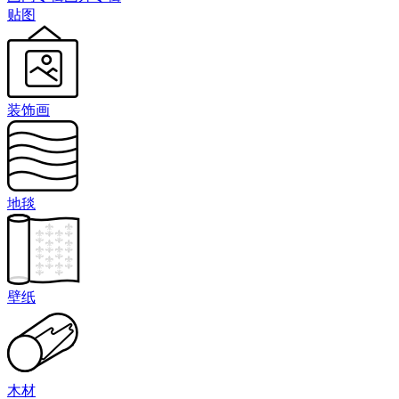
贴图
装饰画
地毯
壁纸
木材