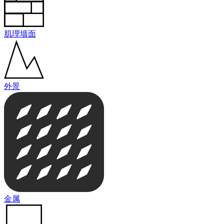
肌理墙面
外景
金属