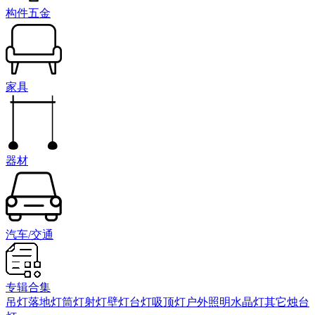
构件五金
家具
器材
汽车/交通
专辑合集
吊灯
落地灯
筒灯射灯
壁灯
台灯
吸顶灯
户外照明
水晶灯
其它
烛台