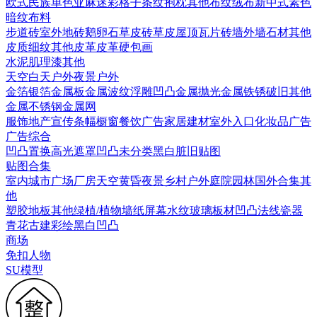
欧式
民族
单色亚麻
迷彩
格子条纹
抱枕
其他布纹
绒布
新中式素色
暗纹布料
步道砖
室外地砖
鹅卵石
草皮砖
草皮
屋顶瓦片
砖墙
外墙石材
其他
皮质细纹
其他皮革
皮革硬包画
水泥
肌理漆
其他
天空
白天户外
夜景户外
金箔银箔
金属板
金属波纹
浮雕凹凸金属
抛光金属
铁锈破旧
其他
金属
不锈钢
金属网
服饰
地产宣传
条幅
橱窗
餐饮广告
家居建材
室外入口
化妆品广告
广告综合
凹凸
置换
高光遮罩
凹凸未分类
黑白脏旧贴图
贴图合集
室内
城市
广场
厂房
天空
黄昏
夜景
乡村户外
庭院园林
国外合集
其
他
塑胶地板
其他
绿植/植物墙
纸
屏幕
水纹
玻璃
板材
凹凸法线
瓷器
青花
古建彩绘
黑白凹凸
商场
免扣人物
SU模型