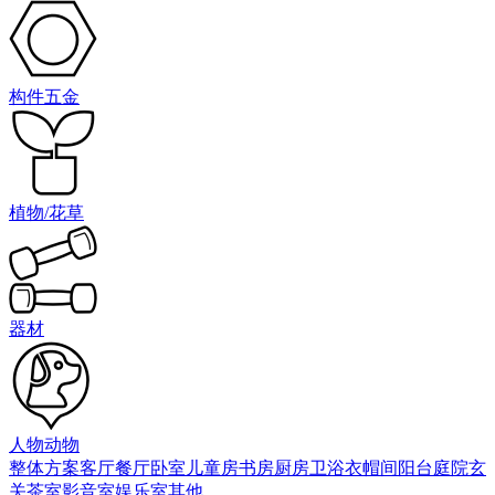
构件五金
植物/花草
器材
人物动物
整体方案
客厅
餐厅
卧室
儿童房
书房
厨房
卫浴
衣帽间
阳台庭院
玄
关
茶室
影音室
娱乐室
其他