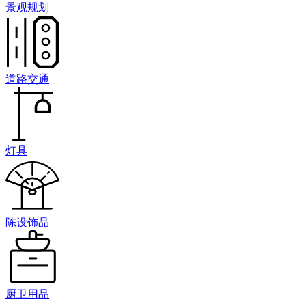
景观规划
道路交通
灯具
陈设饰品
厨卫用品