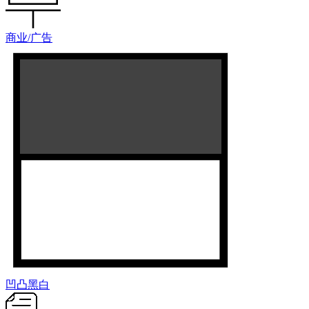
商业/广告
凹凸黑白