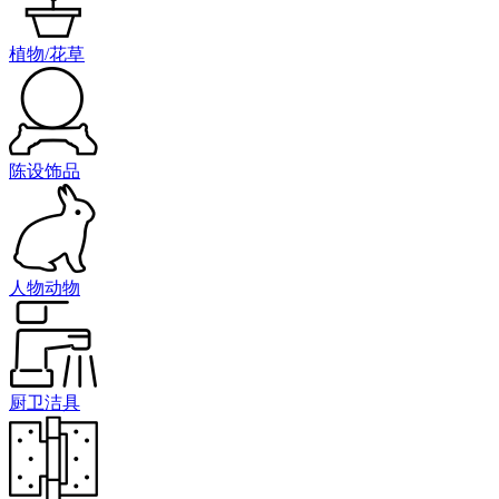
植物/花草
陈设饰品
人物动物
厨卫洁具