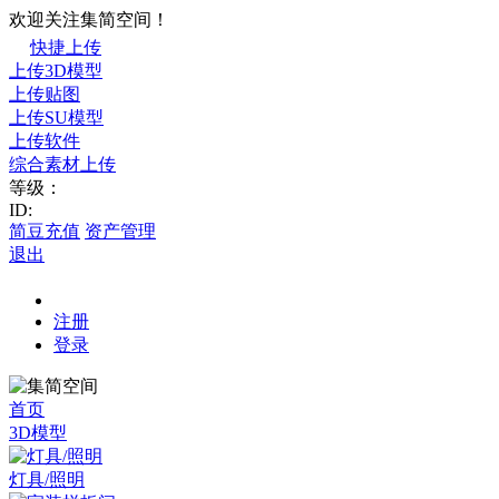
欢迎关注集简空间！
快捷上传
上传3D模型
上传贴图
上传SU模型
上传软件
综合素材上传
等级：
ID:
简豆充值
资产管理
退出
注册
登录
首页
3D模型
灯具/照明