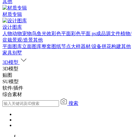
其他
材质专辑
设计图库
人物
动物
宠物
鸟
鱼
光效
彩色平面
彩色平面
ps成品源文件
植物/
盆栽
景观/造景
其他
平面图库
立面图库
整套图纸
节点大样
器材/设备
拼花构建
其他
家具别墅
3D模型
3D模型
贴图
SU模型
软件/插件
综合素材
搜索