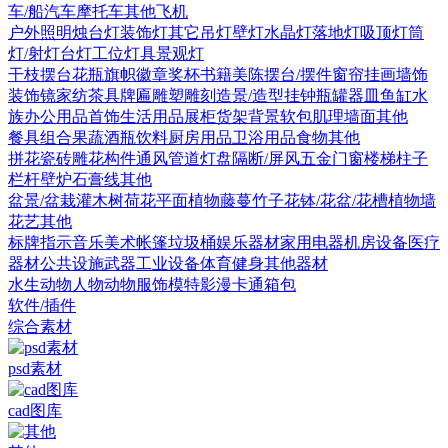
车/船
汽车
摩托车
其他
飞机
户外照明
烛台灯
装饰灯
其它
吊灯
壁灯
水晶灯
落地灯
吸顶灯
筒
灯/射灯
台灯
工位灯具
景观灯
干枝摆台
花瓶
旗帜徽章奖杯
书籍
美陈
摆台/摆件
窗帘
挂画
墙饰
装饰镜
家纺
茶具
牌匾
雕塑雕刻
造景/造型
挂钟
瓶罐器皿
鱼缸水
族
办公用品
首饰
生活用品
展柜货架
背景软包
肌理墙面
其他
餐具组合
果蔬
酒瓶饮料
厨房用品
卫浴用品
食物
其他
拼花瓷砖
雕花构件
通风管道
灯盘
隔断/屏风
五金
门
窗
楼梯
柱子
栏杆
壁炉
石膏线
其他
盆景/盆栽
灌木
树
荷花
平面植物
藤蔓
竹子
花钵/花盆/花槽
植物墙
花艺
其他
标牌指示
音乐美术
帐篷
垃圾桶
娱乐器材
家用电器
机房设备
医疗
器材
公共设施
武器
工业设备
体育健身
其他器材
水生动物
人物
动物
服饰模特
影漫卡通
箱包
软件/插件
综合素材
psd素材
cad图库