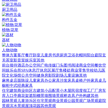
厨卫用品
构件五金
植物/花草
器材
人物动物
整体方案
客厅
餐厅
卧室
儿童房
书房
厨房
卫浴
衣帽间
阳台庭院
玄
关
茶室
影音室
娱乐室
其他
前台接待
酒店
办公空间
广电传媒
门头
图书阅读
商业空间
餐饮空
间
娱乐会所
SPA
休息厅休息区
展厅
售楼处
商业零售
学校幼儿
医
院
文化场馆
公共空间
健身房
影院剧场
儿童设施
其他
麻将桌
店面陈设
儿童家具
办公家具
沙发
床具
桌椅
户外家具
桌几
橱柜
中式经典家具
住宅建筑
商业街区
古建筑
小品配景
小木屋
民宿度假
工厂厂房
车
库入口
亭廊花架
遮阳棚
景墙围墙
景观桥
农具
户外构建
其他
园林景观
儿童游乐区
住宅景观
商业景观
公园景观
广场景观
庭院
景观
滨水景观
屋顶花园
其他景观