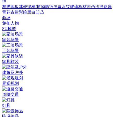
他
塑胶地板
其他
绿植/植物墙
纸
屏幕
水纹
玻璃
板材
凹凸法线
瓷器
青花
古建彩绘
黑白凹凸
商场
免扣人物
SU模型
家装场景
工装场景
家具软装
建筑及户外
景观规划
道路交通
灯具
陈设饰品