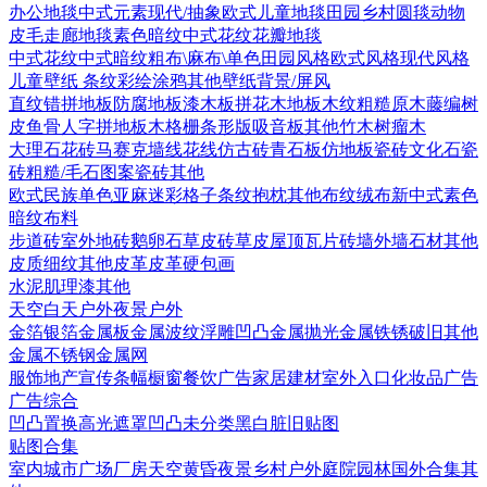
办公地毯
中式元素
现代/抽象
欧式
儿童地毯
田园乡村
圆毯
动物
皮毛
走廊地毯
素色暗纹
中式花纹花瓣地毯
中式花纹
中式暗纹
粗布\麻布\单色
田园风格
欧式风格
现代风格
儿童壁纸
条纹
彩绘涂鸦
其他壁纸
背景/屏风
直纹错拼地板
防腐地板漆木板
拼花木地板
木纹
粗糙原木
藤编
树
皮
鱼骨人字拼地板
木格栅条形版
吸音板
其他
竹木
树瘤木
大理石
花砖
马赛克
墙线花线
仿古砖
青石板
仿地板瓷砖
文化石
瓷
砖
粗糙/毛石
图案瓷砖
其他
欧式
民族
单色亚麻
迷彩
格子条纹
抱枕
其他布纹
绒布
新中式素色
暗纹布料
步道砖
室外地砖
鹅卵石
草皮砖
草皮
屋顶瓦片
砖墙
外墙石材
其他
皮质细纹
其他皮革
皮革硬包画
水泥
肌理漆
其他
天空
白天户外
夜景户外
金箔银箔
金属板
金属波纹
浮雕凹凸金属
抛光金属
铁锈破旧
其他
金属
不锈钢
金属网
服饰
地产宣传
条幅
橱窗
餐饮广告
家居建材
室外入口
化妆品广告
广告综合
凹凸
置换
高光遮罩
凹凸未分类
黑白脏旧贴图
贴图合集
室内
城市
广场
厂房
天空
黄昏
夜景
乡村户外
庭院园林
国外合集
其