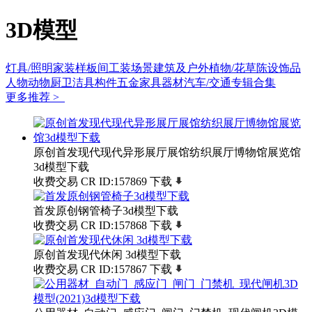
3D模型
灯具/照明
家装样板间
工装场景
建筑及户外
植物/花草
陈设饰品
人物动物
厨卫洁具
构件五金
家具
器材
汽车/交通
专辑合集
更多推荐 >
原创首发现代现代异形展厅展馆纺织展厅博物馆展览馆
3d模型下载
收费交易
CR
ID:157869
下载
首发原创钢管椅子3d模型下载
收费交易
CR
ID:157868
下载
原创首发现代休闲 3d模型下载
收费交易
CR
ID:157867
下载