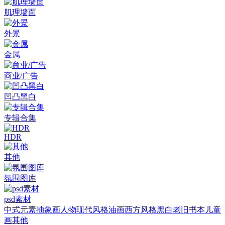
肌理墙面
外景
金属
商业/广告
凹凸黑白
专辑合集
HDR
其他
氛围图库
psd素材
中式元素
抽象画
人物
现代风格
油画
西方风格
黑白老旧
书本
儿童
画
其他