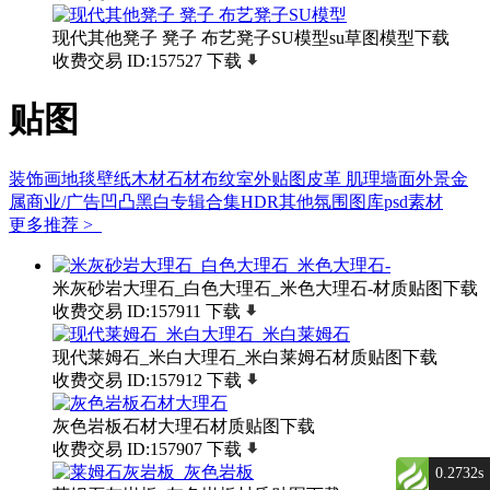
现代其他凳子 凳子 布艺凳子SU模型su草图模型下载
收费交易
ID:157527
下载
贴图
装饰画
地毯
壁纸
木材
石材
布纹
室外贴图
皮革
肌理墙面
外景
金
属
商业/广告
凹凸黑白
专辑合集
HDR
其他
氛围图库
psd素材
更多推荐 >
米灰砂岩大理石_白色大理石_米色大理石-材质贴图下载
收费交易
ID:157911
下载
现代莱姆石_米白大理石_米白莱姆石材质贴图下载
收费交易
ID:157912
下载
灰色岩板石材大理石材质贴图下载
收费交易
ID:157907
下载
0.2732s