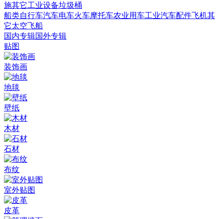
施
其它
工业设备
垃圾桶
船类
自行车
汽车
电车火车
摩托车
农业用车
工业汽车
配件
飞机
其
它
太空飞船
国内专辑
国外专辑
贴图
装饰画
地毯
壁纸
木材
石材
布纹
室外贴图
皮革