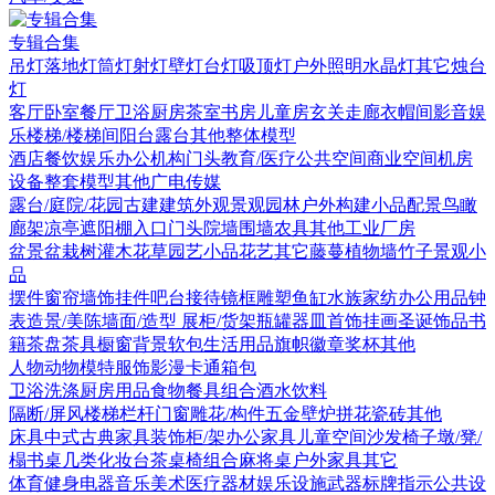
专辑合集
吊灯
落地灯
筒灯射灯
壁灯
台灯
吸顶灯
户外照明
水晶灯
其它
烛台
灯
客厅
卧室
餐厅
卫浴
厨房
茶室书房
儿童房
玄关走廊
衣帽间
影音娱
乐
楼梯/楼梯间
阳台露台
其他
整体模型
酒店
餐饮娱乐
办公机构
门头
教育/医疗
公共空间
商业空间
机房
设备
整套模型
其他
广电传媒
露台/庭院/花园
古建
建筑外观
景观园林
户外构建
小品配景
鸟瞰
廊架
凉亭
遮阳棚
入口门头
院墙围墙
农具
其他
工业厂房
盆景盆栽
树
灌木花草
园艺小品
花艺
其它
藤蔓
植物墙
竹子
景观小
品
摆件
窗帘
墙饰挂件
吧台接待
镜框
雕塑
鱼缸水族
家纺
办公用品
钟
表
造景/美陈
墙面/造型
展柜/货架
瓶罐器皿
首饰
挂画
圣诞饰品
书
籍
茶盘茶具
橱窗
背景软包
生活用品
旗帜徽章奖杯
其他
人物
动物
模特
服饰
影漫卡通
箱包
卫浴洗涤
厨房用品
食物
餐具组合
酒水饮料
隔断/屏风
楼梯栏杆
门窗
雕花/构件
五金
壁炉
拼花瓷砖
其他
床具
中式古典家具
装饰柜/架
办公家具
儿童空间
沙发
椅子
墩/凳/
榻
书桌
几类
化妆台
茶桌椅组合
麻将桌
户外家具
其它
体育健身
电器
音乐美术
医疗器材
娱乐设施
武器
标牌指示
公共设