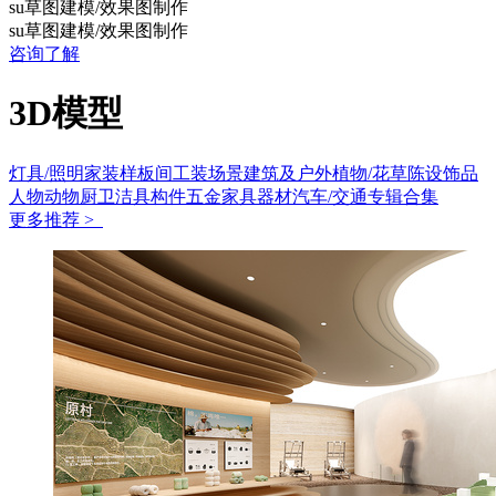
su草图建模/效果图制作
su草图建模/效果图制作
咨询了解
3D模型
灯具/照明
家装样板间
工装场景
建筑及户外
植物/花草
陈设饰品
人物动物
厨卫洁具
构件五金
家具
器材
汽车/交通
专辑合集
更多推荐 >