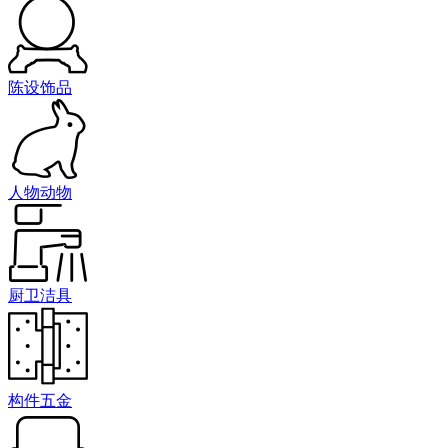
陈设饰品
人物动物
厨卫洁具
构件五金