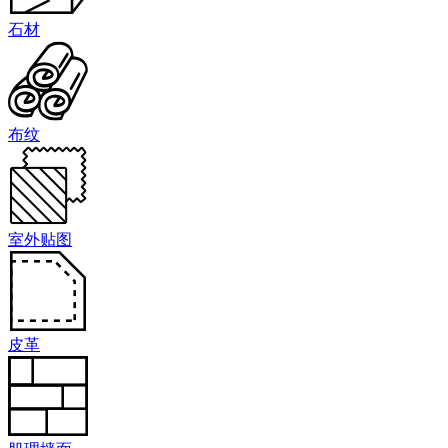
石材
布纹
室外贴图
皮革