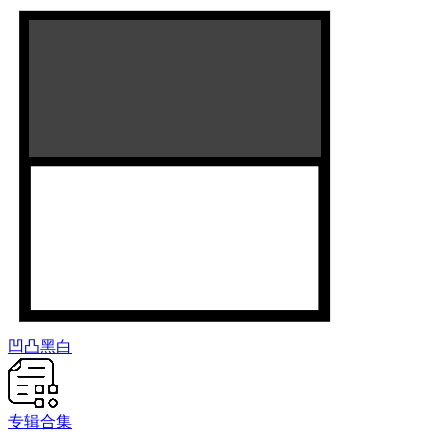
凹凸黑白
专辑合集