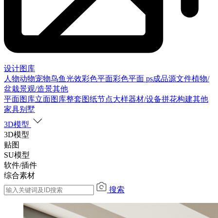
设计图库
人物
动物
宠物
鸟
鱼
光效
彩色平面
彩色平面
ps成品源文件
植物/
盆栽
景观/造景
其他
平面图库
立面图库
整套图纸
节点大样
器材/设备
拼花构建
其他
家具别墅
3D模型
3D模型
贴图
SU模型
软件/插件
综合素材
搜索