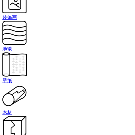
装饰画
地毯
壁纸
木材