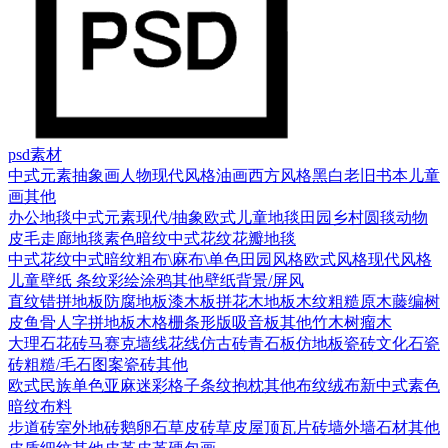
psd素材
中式元素
抽象画
人物
现代风格
油画
西方风格
黑白老旧
书本
儿童
画
其他
办公地毯
中式元素
现代/抽象
欧式
儿童地毯
田园乡村
圆毯
动物
皮毛
走廊地毯
素色暗纹
中式花纹花瓣地毯
中式花纹
中式暗纹
粗布\麻布\单色
田园风格
欧式风格
现代风格
儿童壁纸
条纹
彩绘涂鸦
其他壁纸
背景/屏风
直纹错拼地板
防腐地板漆木板
拼花木地板
木纹
粗糙原木
藤编
树
皮
鱼骨人字拼地板
木格栅条形版
吸音板
其他
竹木
树瘤木
大理石
花砖
马赛克
墙线花线
仿古砖
青石板
仿地板瓷砖
文化石
瓷
砖
粗糙/毛石
图案瓷砖
其他
欧式
民族
单色亚麻
迷彩
格子条纹
抱枕
其他布纹
绒布
新中式素色
暗纹布料
步道砖
室外地砖
鹅卵石
草皮砖
草皮
屋顶瓦片
砖墙
外墙石材
其他