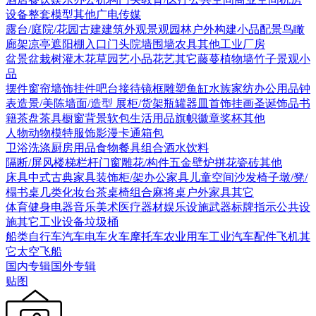
设备
整套模型
其他
广电传媒
露台/庭院/花园
古建
建筑外观
景观园林
户外构建
小品配景
鸟瞰
廊架
凉亭
遮阳棚
入口门头
院墙围墙
农具
其他
工业厂房
盆景盆栽
树
灌木花草
园艺小品
花艺
其它
藤蔓
植物墙
竹子
景观小
品
摆件
窗帘
墙饰挂件
吧台接待
镜框
雕塑
鱼缸水族
家纺
办公用品
钟
表
造景/美陈
墙面/造型
展柜/货架
瓶罐器皿
首饰
挂画
圣诞饰品
书
籍
茶盘茶具
橱窗
背景软包
生活用品
旗帜徽章奖杯
其他
人物
动物
模特
服饰
影漫卡通
箱包
卫浴洗涤
厨房用品
食物
餐具组合
酒水饮料
隔断/屏风
楼梯栏杆
门窗
雕花/构件
五金
壁炉
拼花瓷砖
其他
床具
中式古典家具
装饰柜/架
办公家具
儿童空间
沙发
椅子
墩/凳/
榻
书桌
几类
化妆台
茶桌椅组合
麻将桌
户外家具
其它
体育健身
电器
音乐美术
医疗器材
娱乐设施
武器
标牌指示
公共设
施
其它
工业设备
垃圾桶
船类
自行车
汽车
电车火车
摩托车
农业用车
工业汽车
配件
飞机
其
它
太空飞船
国内专辑
国外专辑
贴图