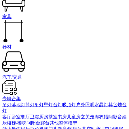
家具
器材
汽车/交通
专辑合集
吊灯
落地灯
筒灯射灯
壁灯
台灯
吸顶灯
户外照明
水晶灯
其它
烛台
灯
客厅
卧室
餐厅
卫浴
厨房
茶室书房
儿童房
玄关走廊
衣帽间
影音娱
乐
楼梯/楼梯间
阳台露台
其他
整体模型
酒店
餐饮娱乐
办公机构
门头
教育/医疗
公共空间
商业空间
机房