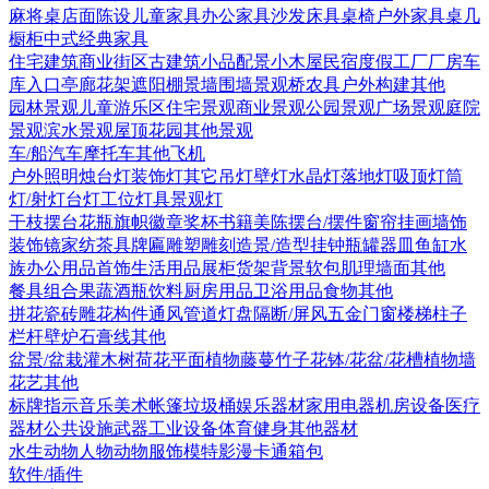
麻将桌
店面陈设
儿童家具
办公家具
沙发
床具
桌椅
户外家具
桌几
橱柜
中式经典家具
住宅建筑
商业街区
古建筑
小品配景
小木屋
民宿度假
工厂厂房
车
库入口
亭廊花架
遮阳棚
景墙围墙
景观桥
农具
户外构建
其他
园林景观
儿童游乐区
住宅景观
商业景观
公园景观
广场景观
庭院
景观
滨水景观
屋顶花园
其他景观
车/船
汽车
摩托车
其他
飞机
户外照明
烛台灯
装饰灯
其它
吊灯
壁灯
水晶灯
落地灯
吸顶灯
筒
灯/射灯
台灯
工位灯具
景观灯
干枝摆台
花瓶
旗帜徽章奖杯
书籍
美陈
摆台/摆件
窗帘
挂画
墙饰
装饰镜
家纺
茶具
牌匾
雕塑雕刻
造景/造型
挂钟
瓶罐器皿
鱼缸水
族
办公用品
首饰
生活用品
展柜货架
背景软包
肌理墙面
其他
餐具组合
果蔬
酒瓶饮料
厨房用品
卫浴用品
食物
其他
拼花瓷砖
雕花构件
通风管道
灯盘
隔断/屏风
五金
门
窗
楼梯
柱子
栏杆
壁炉
石膏线
其他
盆景/盆栽
灌木
树
荷花
平面植物
藤蔓
竹子
花钵/花盆/花槽
植物墙
花艺
其他
标牌指示
音乐美术
帐篷
垃圾桶
娱乐器材
家用电器
机房设备
医疗
器材
公共设施
武器
工业设备
体育健身
其他器材
水生动物
人物
动物
服饰模特
影漫卡通
箱包
软件/插件