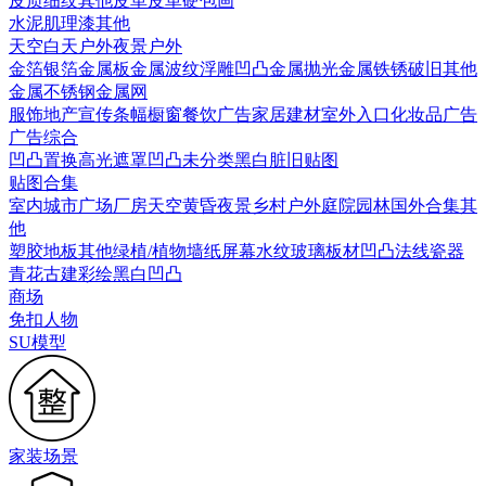
皮质细纹
其他皮革
皮革硬包画
水泥
肌理漆
其他
天空
白天户外
夜景户外
金箔银箔
金属板
金属波纹
浮雕凹凸金属
抛光金属
铁锈破旧
其他
金属
不锈钢
金属网
服饰
地产宣传
条幅
橱窗
餐饮广告
家居建材
室外入口
化妆品广告
广告综合
凹凸
置换
高光遮罩
凹凸未分类
黑白脏旧贴图
贴图合集
室内
城市
广场
厂房
天空
黄昏
夜景
乡村户外
庭院园林
国外合集
其
他
塑胶地板
其他
绿植/植物墙
纸
屏幕
水纹
玻璃
板材
凹凸法线
瓷器
青花
古建彩绘
黑白凹凸
商场
免扣人物
SU模型
家装场景