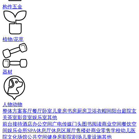
构件五金
植物/花草
器材
人物动物
整体方案
客厅
餐厅
卧室
儿童房
书房
厨房
卫浴
衣帽间
阳台庭院
玄
关
茶室
影音室
娱乐室
其他
前台接待
酒店
办公空间
广电传媒
门头
图书阅读
商业空间
餐饮空
间
娱乐会所
SPA
休息厅休息区
展厅
售楼处
商业零售
学校幼儿
医
院
文化场馆
公共空间
健身房
影院剧场
儿童设施
其他