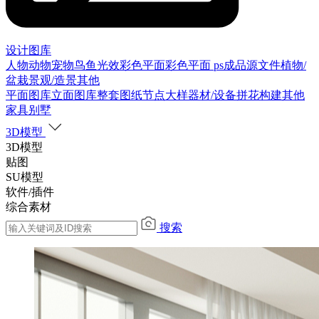
设计图库
人物
动物
宠物
鸟
鱼
光效
彩色平面
彩色平面
ps成品源文件
植物/
盆栽
景观/造景
其他
平面图库
立面图库
整套图纸
节点大样
器材/设备
拼花构建
其他
家具别墅
3D模型
3D模型
贴图
SU模型
软件/插件
综合素材
搜索