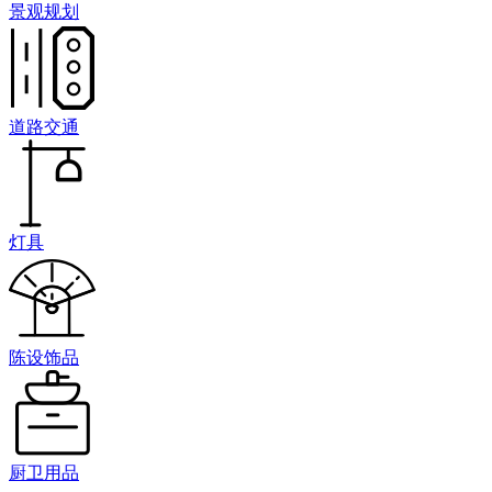
景观规划
道路交通
灯具
陈设饰品
厨卫用品