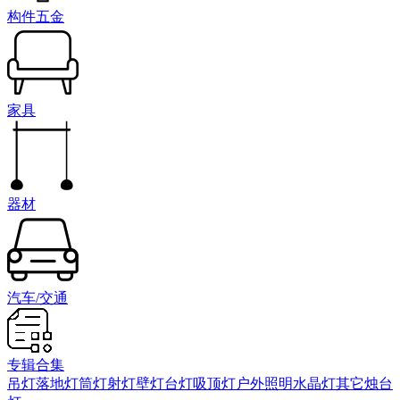
构件五金
家具
器材
汽车/交通
专辑合集
吊灯
落地灯
筒灯射灯
壁灯
台灯
吸顶灯
户外照明
水晶灯
其它
烛台