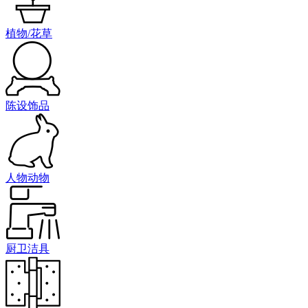
植物/花草
陈设饰品
人物动物
厨卫洁具