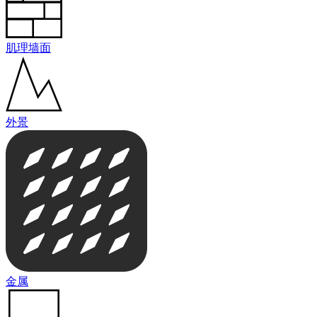
肌理墙面
外景
金属