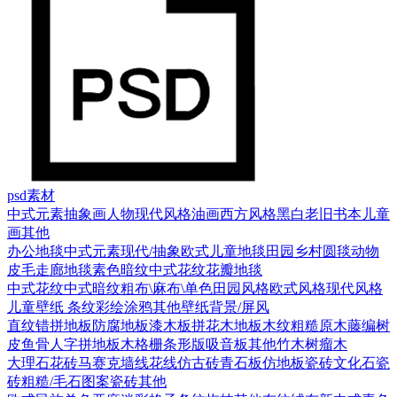
psd素材
中式元素
抽象画
人物
现代风格
油画
西方风格
黑白老旧
书本
儿童
画
其他
办公地毯
中式元素
现代/抽象
欧式
儿童地毯
田园乡村
圆毯
动物
皮毛
走廊地毯
素色暗纹
中式花纹花瓣地毯
中式花纹
中式暗纹
粗布\麻布\单色
田园风格
欧式风格
现代风格
儿童壁纸
条纹
彩绘涂鸦
其他壁纸
背景/屏风
直纹错拼地板
防腐地板漆木板
拼花木地板
木纹
粗糙原木
藤编
树
皮
鱼骨人字拼地板
木格栅条形版
吸音板
其他
竹木
树瘤木
大理石
花砖
马赛克
墙线花线
仿古砖
青石板
仿地板瓷砖
文化石
瓷
砖
粗糙/毛石
图案瓷砖
其他