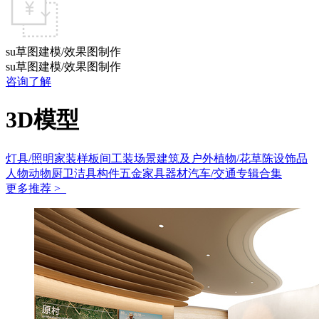
su草图建模/效果图制作
su草图建模/效果图制作
咨询了解
3D模型
灯具/照明
家装样板间
工装场景
建筑及户外
植物/花草
陈设饰品
人物动物
厨卫洁具
构件五金
家具
器材
汽车/交通
专辑合集
更多推荐 >