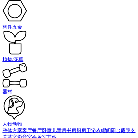
构件五金
植物/花草
器材
人物动物
整体方案
客厅
餐厅
卧室
儿童房
书房
厨房
卫浴
衣帽间
阳台庭院
玄
关
茶室
影音室
娱乐室
其他