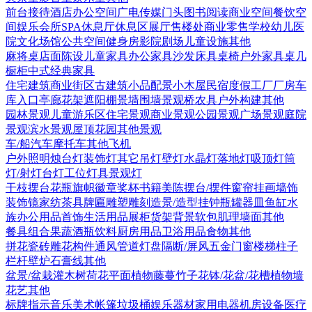
前台接待
酒店
办公空间
广电传媒
门头
图书阅读
商业空间
餐饮空
间
娱乐会所
SPA
休息厅休息区
展厅
售楼处
商业零售
学校幼儿
医
院
文化场馆
公共空间
健身房
影院剧场
儿童设施
其他
麻将桌
店面陈设
儿童家具
办公家具
沙发
床具
桌椅
户外家具
桌几
橱柜
中式经典家具
住宅建筑
商业街区
古建筑
小品配景
小木屋
民宿度假
工厂厂房
车
库入口
亭廊花架
遮阳棚
景墙围墙
景观桥
农具
户外构建
其他
园林景观
儿童游乐区
住宅景观
商业景观
公园景观
广场景观
庭院
景观
滨水景观
屋顶花园
其他景观
车/船
汽车
摩托车
其他
飞机
户外照明
烛台灯
装饰灯
其它
吊灯
壁灯
水晶灯
落地灯
吸顶灯
筒
灯/射灯
台灯
工位灯具
景观灯
干枝摆台
花瓶
旗帜徽章奖杯
书籍
美陈
摆台/摆件
窗帘
挂画
墙饰
装饰镜
家纺
茶具
牌匾
雕塑雕刻
造景/造型
挂钟
瓶罐器皿
鱼缸水
族
办公用品
首饰
生活用品
展柜货架
背景软包
肌理墙面
其他
餐具组合
果蔬
酒瓶饮料
厨房用品
卫浴用品
食物
其他
拼花瓷砖
雕花构件
通风管道
灯盘
隔断/屏风
五金
门
窗
楼梯
柱子
栏杆
壁炉
石膏线
其他
盆景/盆栽
灌木
树
荷花
平面植物
藤蔓
竹子
花钵/花盆/花槽
植物墙
花艺
其他
标牌指示
音乐美术
帐篷
垃圾桶
娱乐器材
家用电器
机房设备
医疗