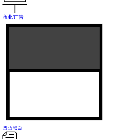
商业/广告
凹凸黑白