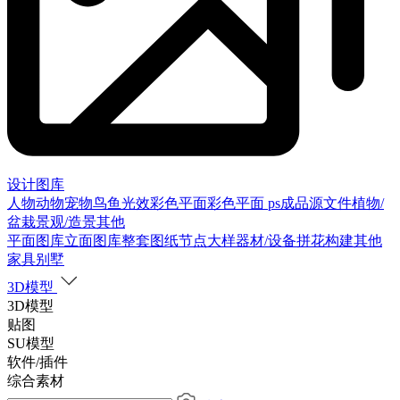
设计图库
人物
动物
宠物
鸟
鱼
光效
彩色平面
彩色平面
ps成品源文件
植物/
盆栽
景观/造景
其他
平面图库
立面图库
整套图纸
节点大样
器材/设备
拼花构建
其他
家具别墅
3D模型
3D模型
贴图
SU模型
软件/插件
综合素材