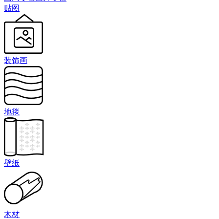
贴图
装饰画
地毯
壁纸
木材