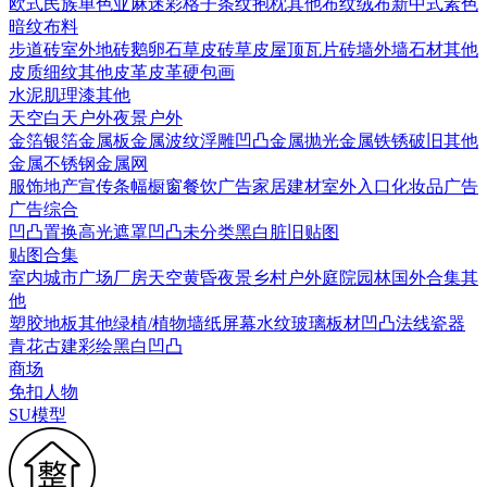
欧式
民族
单色亚麻
迷彩
格子条纹
抱枕
其他布纹
绒布
新中式素色
暗纹布料
步道砖
室外地砖
鹅卵石
草皮砖
草皮
屋顶瓦片
砖墙
外墙石材
其他
皮质细纹
其他皮革
皮革硬包画
水泥
肌理漆
其他
天空
白天户外
夜景户外
金箔银箔
金属板
金属波纹
浮雕凹凸金属
抛光金属
铁锈破旧
其他
金属
不锈钢
金属网
服饰
地产宣传
条幅
橱窗
餐饮广告
家居建材
室外入口
化妆品广告
广告综合
凹凸
置换
高光遮罩
凹凸未分类
黑白脏旧贴图
贴图合集
室内
城市
广场
厂房
天空
黄昏
夜景
乡村户外
庭院园林
国外合集
其
他
塑胶地板
其他
绿植/植物墙
纸
屏幕
水纹
玻璃
板材
凹凸法线
瓷器
青花
古建彩绘
黑白凹凸
商场
免扣人物
SU模型