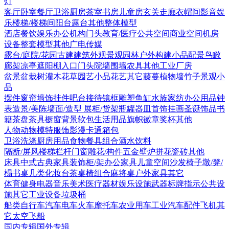
灯
客厅
卧室
餐厅
卫浴
厨房
茶室书房
儿童房
玄关走廊
衣帽间
影音娱
乐
楼梯/楼梯间
阳台露台
其他
整体模型
酒店
餐饮娱乐
办公机构
门头
教育/医疗
公共空间
商业空间
机房
设备
整套模型
其他
广电传媒
露台/庭院/花园
古建
建筑外观
景观园林
户外构建
小品配景
鸟瞰
廊架
凉亭
遮阳棚
入口门头
院墙围墙
农具
其他
工业厂房
盆景盆栽
树
灌木花草
园艺小品
花艺
其它
藤蔓
植物墙
竹子
景观小
品
摆件
窗帘
墙饰挂件
吧台接待
镜框
雕塑
鱼缸水族
家纺
办公用品
钟
表
造景/美陈
墙面/造型
展柜/货架
瓶罐器皿
首饰
挂画
圣诞饰品
书
籍
茶盘茶具
橱窗
背景软包
生活用品
旗帜徽章奖杯
其他
人物
动物
模特
服饰
影漫卡通
箱包
卫浴洗涤
厨房用品
食物
餐具组合
酒水饮料
隔断/屏风
楼梯栏杆
门窗
雕花/构件
五金
壁炉
拼花瓷砖
其他
床具
中式古典家具
装饰柜/架
办公家具
儿童空间
沙发
椅子
墩/凳/
榻
书桌
几类
化妆台
茶桌椅组合
麻将桌
户外家具
其它
体育健身
电器
音乐美术
医疗器材
娱乐设施
武器
标牌指示
公共设
施
其它
工业设备
垃圾桶
船类
自行车
汽车
电车火车
摩托车
农业用车
工业汽车
配件
飞机
其
它
太空飞船
国内专辑
国外专辑