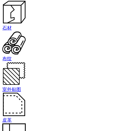
石材
布纹
室外贴图
皮革