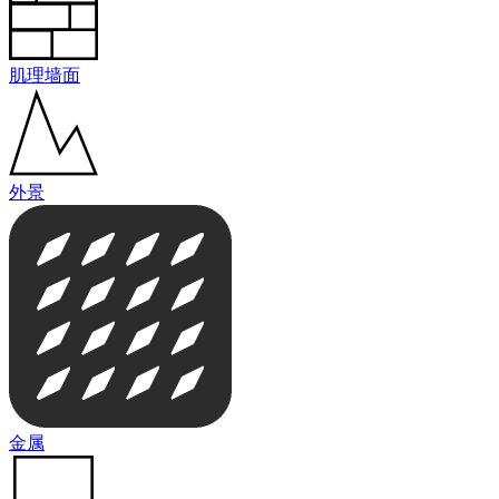
肌理墙面
外景
金属