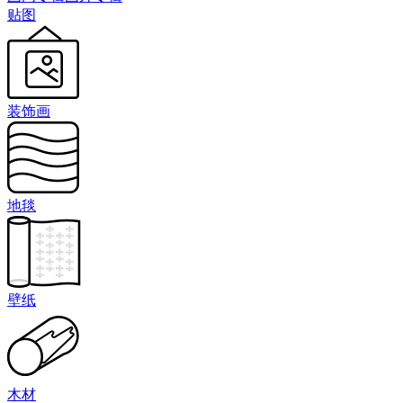
贴图
装饰画
地毯
壁纸
木材