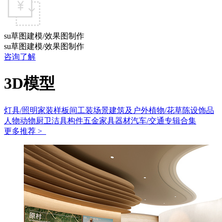
su草图建模/效果图制作
su草图建模/效果图制作
咨询了解
3D模型
灯具/照明
家装样板间
工装场景
建筑及户外
植物/花草
陈设饰品
人物动物
厨卫洁具
构件五金
家具
器材
汽车/交通
专辑合集
更多推荐 >