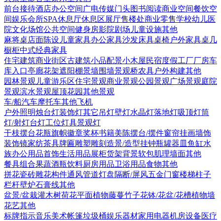
前台接待
酒店
办公空间
广电传媒
门头
图书阅读
商业空间
餐饮空
间
娱乐会所
SPA
休息厅休息区
展厅
售楼处
商业零售
学校幼儿
医
院
文化场馆
公共空间
健身房
影院剧场
儿童设施
其他
麻将桌
店面陈设
儿童家具
办公家具
沙发
床具
桌椅
户外家具
桌几
橱柜
中式经典家具
住宅建筑
商业街区
古建筑
小品配景
小木屋
民宿度假
工厂厂房
车
库入口
亭廊花架
遮阳棚
景墙围墙
景观桥
农具
户外构建
其他
园林景观
儿童游乐区
住宅景观
商业景观
公园景观
广场景观
庭院
景观
滨水景观
屋顶花园
其他景观
车/船
汽车
摩托车
其他
飞机
户外照明
烛台灯
装饰灯
其它
吊灯
壁灯
水晶灯
落地灯
吸顶灯
筒
灯/射灯
台灯
工位灯具
景观灯
干枝摆台
花瓶
旗帜徽章奖杯
书籍
美陈
摆台/摆件
窗帘
挂画
墙饰
装饰镜
家纺
茶具
牌匾
雕塑雕刻
造景/造型
挂钟
瓶罐器皿
鱼缸水
族
办公用品
首饰
生活用品
展柜货架
背景软包
肌理墙面
其他
餐具组合
果蔬
酒瓶饮料
厨房用品
卫浴用品
食物
其他
拼花瓷砖
雕花构件
通风管道
灯盘
隔断/屏风
五金
门
窗
楼梯
柱子
栏杆
壁炉
石膏线
其他
盆景/盆栽
灌木
树
荷花
平面植物
藤蔓
竹子
花钵/花盆/花槽
植物墙
花艺
其他
标牌指示
音乐美术
帐篷
垃圾桶
娱乐器材
家用电器
机房设备
医疗