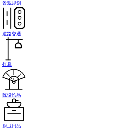
景观规划
道路交通
灯具
陈设饰品
厨卫用品