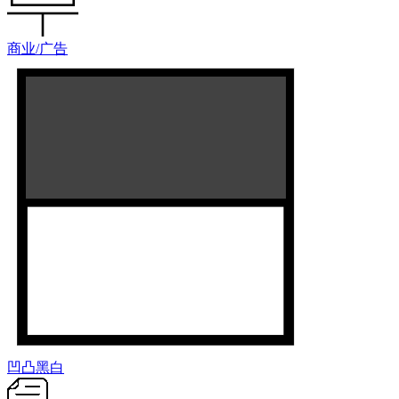
商业/广告
凹凸黑白