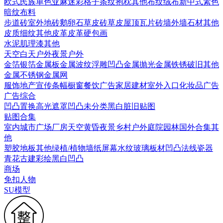
欧式
民族
单色亚麻
迷彩
格子条纹
抱枕
其他布纹
绒布
新中式素色
暗纹布料
步道砖
室外地砖
鹅卵石
草皮砖
草皮
屋顶瓦片
砖墙
外墙石材
其他
皮质细纹
其他皮革
皮革硬包画
水泥
肌理漆
其他
天空
白天户外
夜景户外
金箔银箔
金属板
金属波纹
浮雕凹凸金属
抛光金属
铁锈破旧
其他
金属
不锈钢
金属网
服饰
地产宣传
条幅
橱窗
餐饮广告
家居建材
室外入口
化妆品广告
广告综合
凹凸
置换
高光遮罩
凹凸未分类
黑白脏旧贴图
贴图合集
室内
城市
广场
厂房
天空
黄昏
夜景
乡村户外
庭院园林
国外合集
其
他
塑胶地板
其他
绿植/植物墙
纸
屏幕
水纹
玻璃
板材
凹凸法线
瓷器
青花
古建彩绘
黑白凹凸
商场
免扣人物
SU模型