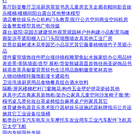
灯
客厅
卧室
餐厅
卫浴
厨房
茶室书房
儿童房
玄关走廊
衣帽间
影音娱
乐
楼梯/楼梯间
阳台露台
其他
整体模型
酒店
餐饮娱乐
办公机构
门头
教育/医疗
公共空间
商业空间
机房
设备
整套模型
其他
广电传媒
露台/庭院/花园
古建
建筑外观
景观园林
户外构建
小品配景
鸟瞰
廊架
凉亭
遮阳棚
入口门头
院墙围墙
农具
其他
工业厂房
盆景盆栽
树
灌木花草
园艺小品
花艺
其它
藤蔓
植物墙
竹子
景观小
品
摆件
窗帘
墙饰挂件
吧台接待
镜框
雕塑
鱼缸水族
家纺
办公用品
钟
表
造景/美陈
墙面/造型
展柜/货架
瓶罐器皿
首饰
挂画
圣诞饰品
书
籍
茶盘茶具
橱窗
背景软包
生活用品
旗帜徽章奖杯
其他
人物
动物
模特
服饰
影漫卡通
箱包
卫浴洗涤
厨房用品
食物
餐具组合
酒水饮料
隔断/屏风
楼梯栏杆
门窗
雕花/构件
五金
壁炉
拼花瓷砖
其他
床具
中式古典家具
装饰柜/架
办公家具
儿童空间
沙发
椅子
墩/凳/
榻
书桌
几类
化妆台
茶桌椅组合
麻将桌
户外家具
其它
体育健身
电器
音乐美术
医疗器材
娱乐设施
武器
标牌指示
公共设
施
其它
工业设备
垃圾桶
船类
自行车
汽车
电车火车
摩托车
农业用车
工业汽车
配件
飞机
其
它
太空飞船
国内专辑
国外专辑