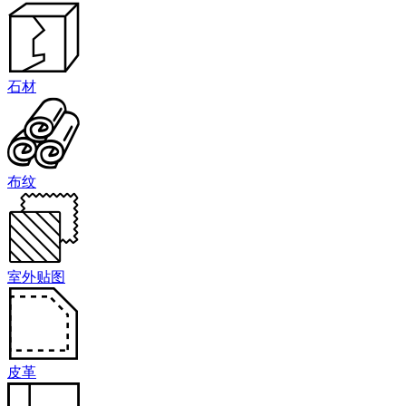
石材
布纹
室外贴图
皮革