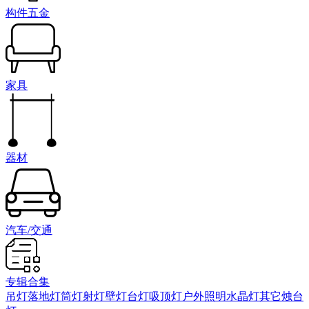
构件五金
家具
器材
汽车/交通
专辑合集
吊灯
落地灯
筒灯射灯
壁灯
台灯
吸顶灯
户外照明
水晶灯
其它
烛台