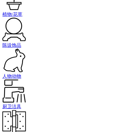
植物/花草
陈设饰品
人物动物
厨卫洁具