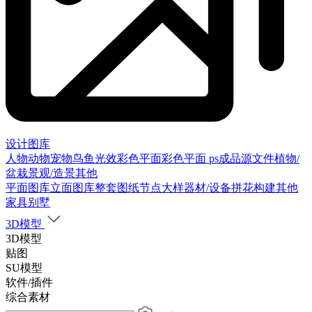
设计图库
人物
动物
宠物
鸟
鱼
光效
彩色平面
彩色平面
ps成品源文件
植物/
盆栽
景观/造景
其他
平面图库
立面图库
整套图纸
节点大样
器材/设备
拼花构建
其他
家具别墅
3D模型
3D模型
贴图
SU模型
软件/插件
综合素材