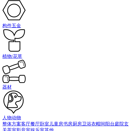
构件五金
植物/花草
器材
人物动物
整体方案
客厅
餐厅
卧室
儿童房
书房
厨房
卫浴
衣帽间
阳台庭院
玄
关
茶室
影音室
娱乐室
其他