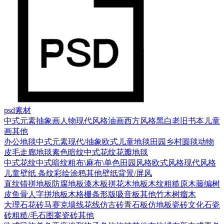
psd素材
中式元素
抽象画
人物
现代风格
油画
西方风格
黑白老旧
书本
儿童
画
其他
办公地毯
中式元素
现代/抽象
欧式
儿童地毯
田园乡村
圆毯
动物
皮毛
走廊地毯
素色暗纹
中式花纹花瓣地毯
中式花纹
中式暗纹
粗布\麻布\单色
田园风格
欧式风格
现代风格
儿童壁纸
条纹
彩绘涂鸦
其他壁纸
背景/屏风
直纹错拼地板
防腐地板漆木板
拼花木地板
木纹
粗糙原木
藤编
树
皮
鱼骨人字拼地板
木格栅条形版
吸音板
其他
竹木
树瘤木
大理石
花砖
马赛克
墙线花线
仿古砖
青石板
仿地板瓷砖
文化石
瓷
砖
粗糙/毛石
图案瓷砖
其他