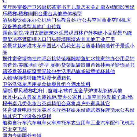
灯
客厅
卧室
餐厅
卫浴
厨房
茶室书房
儿童房
玄关走廊
衣帽间
影音娱
乐
楼梯/楼梯间
阳台露台
其他
整体模型
酒店
餐饮娱乐
办公机构
门头
教育/医疗
公共空间
商业空间
机房
设备
整套模型
其他
广电传媒
露台/庭院/花园
古建
建筑外观
景观园林
户外构建
小品配景
鸟瞰
廊架
凉亭
遮阳棚
入口门头
院墙围墙
农具
其他
工业厂房
盆景盆栽
树
灌木花草
园艺小品
花艺
其它
藤蔓
植物墙
竹子
景观小
品
摆件
窗帘
墙饰挂件
吧台接待
镜框
雕塑
鱼缸水族
家纺
办公用品
钟
表
造景/美陈
墙面/造型
展柜/货架
瓶罐器皿
首饰
挂画
圣诞饰品
书
籍
茶盘茶具
橱窗
背景软包
生活用品
旗帜徽章奖杯
其他
人物
动物
模特
服饰
影漫卡通
箱包
卫浴洗涤
厨房用品
食物
餐具组合
酒水饮料
隔断/屏风
楼梯栏杆
门窗
雕花/构件
五金
壁炉
拼花瓷砖
其他
床具
中式古典家具
装饰柜/架
办公家具
儿童空间
沙发
椅子
墩/凳/
榻
书桌
几类
化妆台
茶桌椅组合
麻将桌
户外家具
其它
体育健身
电器
音乐美术
医疗器材
娱乐设施
武器
标牌指示
公共设
施
其它
工业设备
垃圾桶
船类
自行车
汽车
电车火车
摩托车
农业用车
工业汽车
配件
飞机
其
它
太空飞船
国内专辑
国外专辑