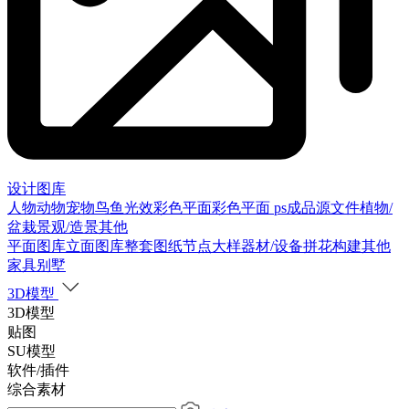
设计图库
人物
动物
宠物
鸟
鱼
光效
彩色平面
彩色平面
ps成品源文件
植物/
盆栽
景观/造景
其他
平面图库
立面图库
整套图纸
节点大样
器材/设备
拼花构建
其他
家具别墅
3D模型
3D模型
贴图
SU模型
软件/插件
综合素材