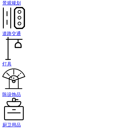
景观规划
道路交通
灯具
陈设饰品
厨卫用品