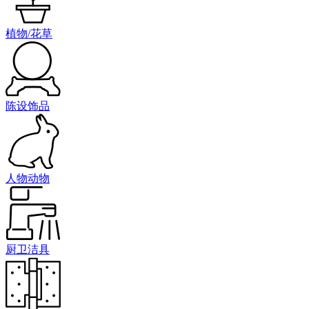
植物/花草
陈设饰品
人物动物
厨卫洁具