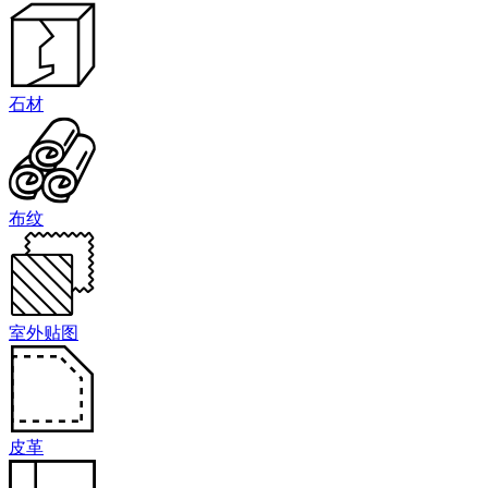
石材
布纹
室外贴图
皮革