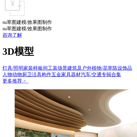
su草图建模/效果图制作
su草图建模/效果图制作
咨询了解
3D模型
灯具/照明
家装样板间
工装场景
建筑及户外
植物/花草
陈设饰品
人物动物
厨卫洁具
构件五金
家具
器材
汽车/交通
专辑合集
更多推荐 >