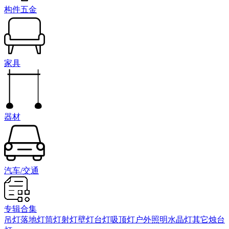
构件五金
家具
器材
汽车/交通
专辑合集
吊灯
落地灯
筒灯射灯
壁灯
台灯
吸顶灯
户外照明
水晶灯
其它
烛台