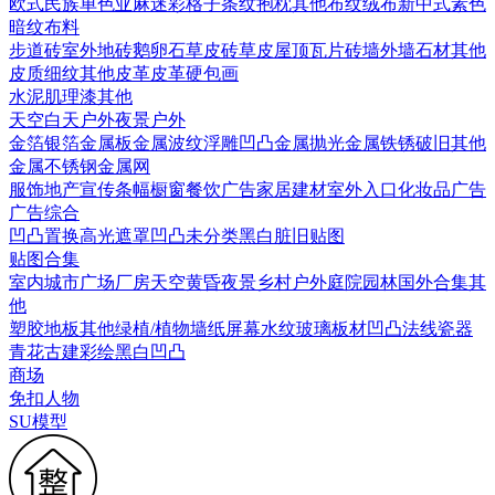
欧式
民族
单色亚麻
迷彩
格子条纹
抱枕
其他布纹
绒布
新中式素色
暗纹布料
步道砖
室外地砖
鹅卵石
草皮砖
草皮
屋顶瓦片
砖墙
外墙石材
其他
皮质细纹
其他皮革
皮革硬包画
水泥
肌理漆
其他
天空
白天户外
夜景户外
金箔银箔
金属板
金属波纹
浮雕凹凸金属
抛光金属
铁锈破旧
其他
金属
不锈钢
金属网
服饰
地产宣传
条幅
橱窗
餐饮广告
家居建材
室外入口
化妆品广告
广告综合
凹凸
置换
高光遮罩
凹凸未分类
黑白脏旧贴图
贴图合集
室内
城市
广场
厂房
天空
黄昏
夜景
乡村户外
庭院园林
国外合集
其
他
塑胶地板
其他
绿植/植物墙
纸
屏幕
水纹
玻璃
板材
凹凸法线
瓷器
青花
古建彩绘
黑白凹凸
商场
免扣人物
SU模型