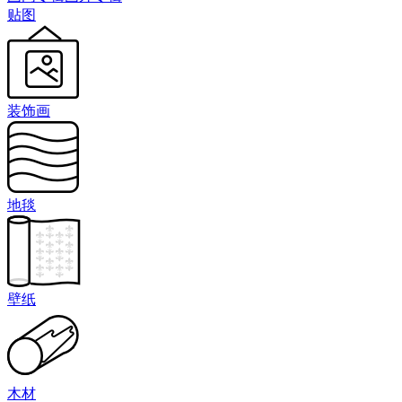
贴图
装饰画
地毯
壁纸
木材