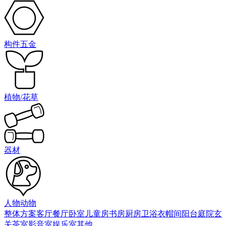
构件五金
植物/花草
器材
人物动物
整体方案
客厅
餐厅
卧室
儿童房
书房
厨房
卫浴
衣帽间
阳台庭院
玄
关
茶室
影音室
娱乐室
其他