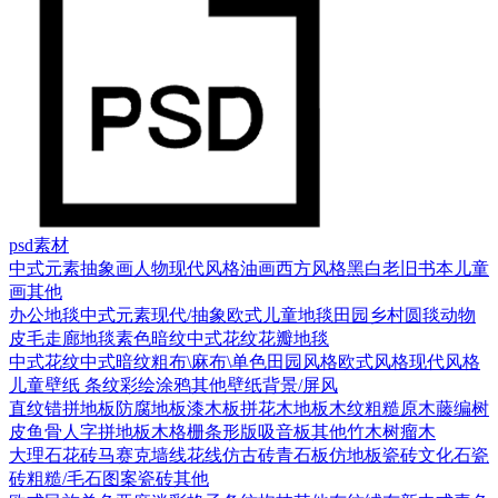
psd素材
中式元素
抽象画
人物
现代风格
油画
西方风格
黑白老旧
书本
儿童
画
其他
办公地毯
中式元素
现代/抽象
欧式
儿童地毯
田园乡村
圆毯
动物
皮毛
走廊地毯
素色暗纹
中式花纹花瓣地毯
中式花纹
中式暗纹
粗布\麻布\单色
田园风格
欧式风格
现代风格
儿童壁纸
条纹
彩绘涂鸦
其他壁纸
背景/屏风
直纹错拼地板
防腐地板漆木板
拼花木地板
木纹
粗糙原木
藤编
树
皮
鱼骨人字拼地板
木格栅条形版
吸音板
其他
竹木
树瘤木
大理石
花砖
马赛克
墙线花线
仿古砖
青石板
仿地板瓷砖
文化石
瓷
砖
粗糙/毛石
图案瓷砖
其他