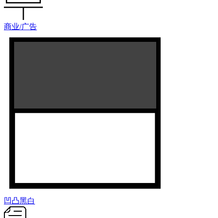
商业/广告
凹凸黑白