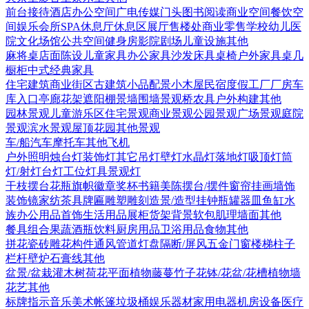
前台接待
酒店
办公空间
广电传媒
门头
图书阅读
商业空间
餐饮空
间
娱乐会所
SPA
休息厅休息区
展厅
售楼处
商业零售
学校幼儿
医
院
文化场馆
公共空间
健身房
影院剧场
儿童设施
其他
麻将桌
店面陈设
儿童家具
办公家具
沙发
床具
桌椅
户外家具
桌几
橱柜
中式经典家具
住宅建筑
商业街区
古建筑
小品配景
小木屋
民宿度假
工厂厂房
车
库入口
亭廊花架
遮阳棚
景墙围墙
景观桥
农具
户外构建
其他
园林景观
儿童游乐区
住宅景观
商业景观
公园景观
广场景观
庭院
景观
滨水景观
屋顶花园
其他景观
车/船
汽车
摩托车
其他
飞机
户外照明
烛台灯
装饰灯
其它
吊灯
壁灯
水晶灯
落地灯
吸顶灯
筒
灯/射灯
台灯
工位灯具
景观灯
干枝摆台
花瓶
旗帜徽章奖杯
书籍
美陈
摆台/摆件
窗帘
挂画
墙饰
装饰镜
家纺
茶具
牌匾
雕塑雕刻
造景/造型
挂钟
瓶罐器皿
鱼缸水
族
办公用品
首饰
生活用品
展柜货架
背景软包
肌理墙面
其他
餐具组合
果蔬
酒瓶饮料
厨房用品
卫浴用品
食物
其他
拼花瓷砖
雕花构件
通风管道
灯盘
隔断/屏风
五金
门
窗
楼梯
柱子
栏杆
壁炉
石膏线
其他
盆景/盆栽
灌木
树
荷花
平面植物
藤蔓
竹子
花钵/花盆/花槽
植物墙
花艺
其他
标牌指示
音乐美术
帐篷
垃圾桶
娱乐器材
家用电器
机房设备
医疗