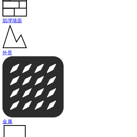
肌理墙面
外景
金属