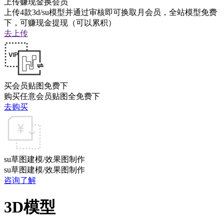
上传赚现金换会员
上传4款3d/su模型并通过审核即可换取月会员，全站模型免费
下，可赚现金提现（可以累积）
去上传
买会员贴图免费下
购买任意会员贴图全免费下
去购买