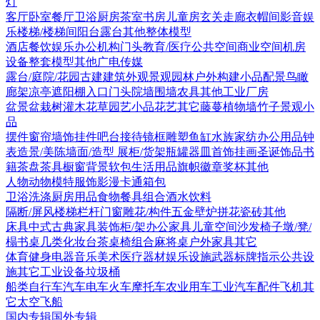
灯
客厅
卧室
餐厅
卫浴
厨房
茶室书房
儿童房
玄关走廊
衣帽间
影音娱
乐
楼梯/楼梯间
阳台露台
其他
整体模型
酒店
餐饮娱乐
办公机构
门头
教育/医疗
公共空间
商业空间
机房
设备
整套模型
其他
广电传媒
露台/庭院/花园
古建
建筑外观
景观园林
户外构建
小品配景
鸟瞰
廊架
凉亭
遮阳棚
入口门头
院墙围墙
农具
其他
工业厂房
盆景盆栽
树
灌木花草
园艺小品
花艺
其它
藤蔓
植物墙
竹子
景观小
品
摆件
窗帘
墙饰挂件
吧台接待
镜框
雕塑
鱼缸水族
家纺
办公用品
钟
表
造景/美陈
墙面/造型
展柜/货架
瓶罐器皿
首饰
挂画
圣诞饰品
书
籍
茶盘茶具
橱窗
背景软包
生活用品
旗帜徽章奖杯
其他
人物
动物
模特
服饰
影漫卡通
箱包
卫浴洗涤
厨房用品
食物
餐具组合
酒水饮料
隔断/屏风
楼梯栏杆
门窗
雕花/构件
五金
壁炉
拼花瓷砖
其他
床具
中式古典家具
装饰柜/架
办公家具
儿童空间
沙发
椅子
墩/凳/
榻
书桌
几类
化妆台
茶桌椅组合
麻将桌
户外家具
其它
体育健身
电器
音乐美术
医疗器材
娱乐设施
武器
标牌指示
公共设
施
其它
工业设备
垃圾桶
船类
自行车
汽车
电车火车
摩托车
农业用车
工业汽车
配件
飞机
其
它
太空飞船
国内专辑
国外专辑