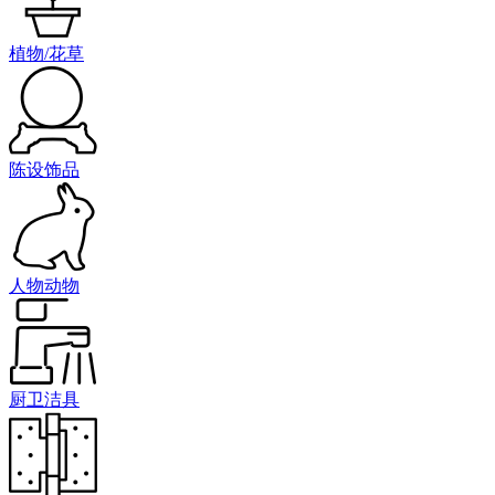
植物/花草
陈设饰品
人物动物
厨卫洁具