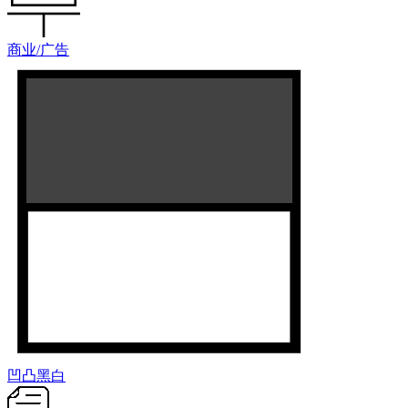
商业/广告
凹凸黑白