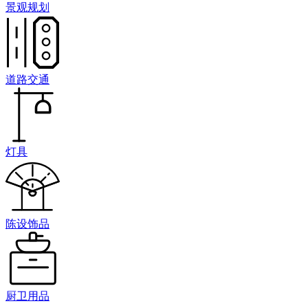
景观规划
道路交通
灯具
陈设饰品
厨卫用品