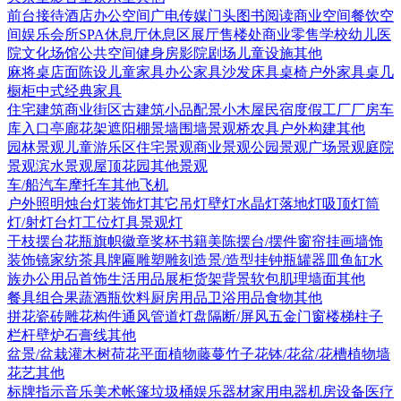
前台接待
酒店
办公空间
广电传媒
门头
图书阅读
商业空间
餐饮空
间
娱乐会所
SPA
休息厅休息区
展厅
售楼处
商业零售
学校幼儿
医
院
文化场馆
公共空间
健身房
影院剧场
儿童设施
其他
麻将桌
店面陈设
儿童家具
办公家具
沙发
床具
桌椅
户外家具
桌几
橱柜
中式经典家具
住宅建筑
商业街区
古建筑
小品配景
小木屋
民宿度假
工厂厂房
车
库入口
亭廊花架
遮阳棚
景墙围墙
景观桥
农具
户外构建
其他
园林景观
儿童游乐区
住宅景观
商业景观
公园景观
广场景观
庭院
景观
滨水景观
屋顶花园
其他景观
车/船
汽车
摩托车
其他
飞机
户外照明
烛台灯
装饰灯
其它
吊灯
壁灯
水晶灯
落地灯
吸顶灯
筒
灯/射灯
台灯
工位灯具
景观灯
干枝摆台
花瓶
旗帜徽章奖杯
书籍
美陈
摆台/摆件
窗帘
挂画
墙饰
装饰镜
家纺
茶具
牌匾
雕塑雕刻
造景/造型
挂钟
瓶罐器皿
鱼缸水
族
办公用品
首饰
生活用品
展柜货架
背景软包
肌理墙面
其他
餐具组合
果蔬
酒瓶饮料
厨房用品
卫浴用品
食物
其他
拼花瓷砖
雕花构件
通风管道
灯盘
隔断/屏风
五金
门
窗
楼梯
柱子
栏杆
壁炉
石膏线
其他
盆景/盆栽
灌木
树
荷花
平面植物
藤蔓
竹子
花钵/花盆/花槽
植物墙
花艺
其他
标牌指示
音乐美术
帐篷
垃圾桶
娱乐器材
家用电器
机房设备
医疗