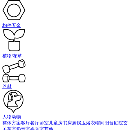
构件五金
植物/花草
器材
人物动物
整体方案
客厅
餐厅
卧室
儿童房
书房
厨房
卫浴
衣帽间
阳台庭院
玄
关
茶室
影音室
娱乐室
其他