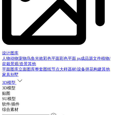
设计图库
人物
动物
宠物
鸟
鱼
光效
彩色平面
彩色平面
ps成品源文件
植物/
盆栽
景观/造景
其他
平面图库
立面图库
整套图纸
节点大样
器材/设备
拼花构建
其他
家具别墅
3D模型
3D模型
贴图
SU模型
软件/插件
综合素材