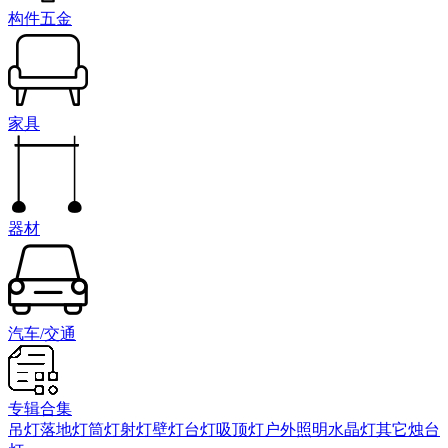
构件五金
家具
器材
汽车/交通
专辑合集
吊灯
落地灯
筒灯射灯
壁灯
台灯
吸顶灯
户外照明
水晶灯
其它
烛台