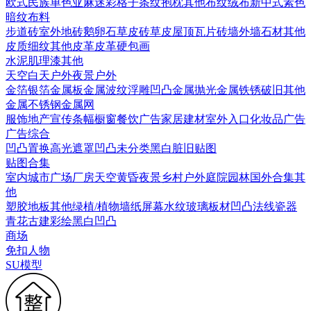
欧式
民族
单色亚麻
迷彩
格子条纹
抱枕
其他布纹
绒布
新中式素色
暗纹布料
步道砖
室外地砖
鹅卵石
草皮砖
草皮
屋顶瓦片
砖墙
外墙石材
其他
皮质细纹
其他皮革
皮革硬包画
水泥
肌理漆
其他
天空
白天户外
夜景户外
金箔银箔
金属板
金属波纹
浮雕凹凸金属
抛光金属
铁锈破旧
其他
金属
不锈钢
金属网
服饰
地产宣传
条幅
橱窗
餐饮广告
家居建材
室外入口
化妆品广告
广告综合
凹凸
置换
高光遮罩
凹凸未分类
黑白脏旧贴图
贴图合集
室内
城市
广场
厂房
天空
黄昏
夜景
乡村户外
庭院园林
国外合集
其
他
塑胶地板
其他
绿植/植物墙
纸
屏幕
水纹
玻璃
板材
凹凸法线
瓷器
青花
古建彩绘
黑白凹凸
商场
免扣人物
SU模型