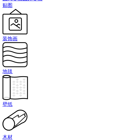
贴图
装饰画
地毯
壁纸
木材