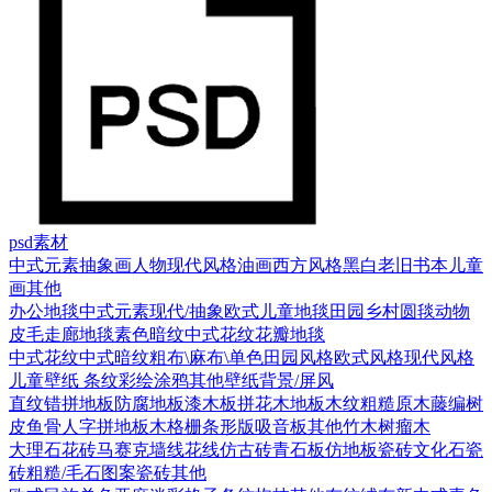
psd素材
中式元素
抽象画
人物
现代风格
油画
西方风格
黑白老旧
书本
儿童
画
其他
办公地毯
中式元素
现代/抽象
欧式
儿童地毯
田园乡村
圆毯
动物
皮毛
走廊地毯
素色暗纹
中式花纹花瓣地毯
中式花纹
中式暗纹
粗布\麻布\单色
田园风格
欧式风格
现代风格
儿童壁纸
条纹
彩绘涂鸦
其他壁纸
背景/屏风
直纹错拼地板
防腐地板漆木板
拼花木地板
木纹
粗糙原木
藤编
树
皮
鱼骨人字拼地板
木格栅条形版
吸音板
其他
竹木
树瘤木
大理石
花砖
马赛克
墙线花线
仿古砖
青石板
仿地板瓷砖
文化石
瓷
砖
粗糙/毛石
图案瓷砖
其他