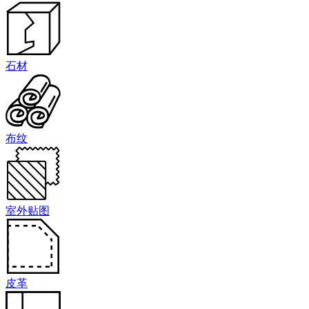
石材
布纹
室外贴图
皮革