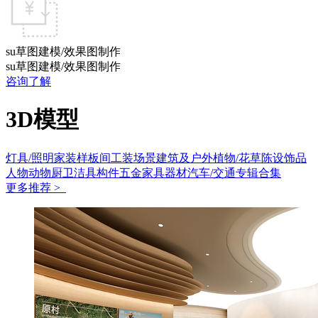
su草图建模/效果图制作
su草图建模/效果图制作
咨询了解
3D模型
灯具/照明
家装样板间
工装场景
建筑及户外
植物/花草
陈设饰品
人物动物
厨卫洁具
构件五金
家具
器材
汽车/交通
专辑合集
更多推荐 >