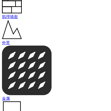
肌理墙面
外景
金属