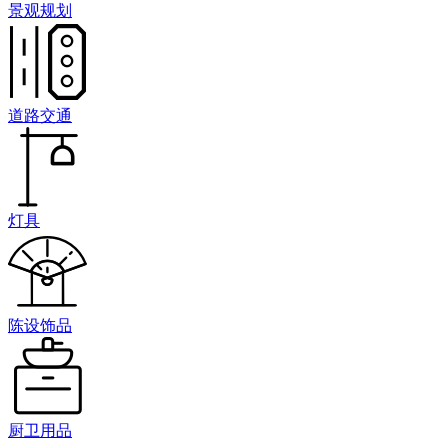
景观规划
道路交通
灯具
陈设饰品
厨卫用品