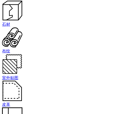
石材
布纹
室外贴图
皮革