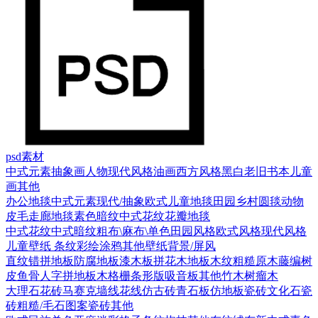
psd素材
中式元素
抽象画
人物
现代风格
油画
西方风格
黑白老旧
书本
儿童
画
其他
办公地毯
中式元素
现代/抽象
欧式
儿童地毯
田园乡村
圆毯
动物
皮毛
走廊地毯
素色暗纹
中式花纹花瓣地毯
中式花纹
中式暗纹
粗布\麻布\单色
田园风格
欧式风格
现代风格
儿童壁纸
条纹
彩绘涂鸦
其他壁纸
背景/屏风
直纹错拼地板
防腐地板漆木板
拼花木地板
木纹
粗糙原木
藤编
树
皮
鱼骨人字拼地板
木格栅条形版
吸音板
其他
竹木
树瘤木
大理石
花砖
马赛克
墙线花线
仿古砖
青石板
仿地板瓷砖
文化石
瓷
砖
粗糙/毛石
图案瓷砖
其他