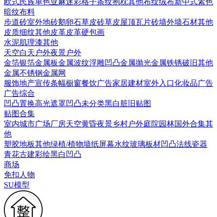
欧式
民族
单色亚麻
迷彩
格子条纹
抱枕
其他布纹
绒布
新中式素色
暗纹布料
步道砖
室外地砖
鹅卵石
草皮砖
草皮
屋顶瓦片
砖墙
外墙石材
其他
皮质细纹
其他皮革
皮革硬包画
水泥
肌理漆
其他
天空
白天户外
夜景户外
金箔银箔
金属板
金属波纹
浮雕凹凸金属
抛光金属
铁锈破旧
其他
金属
不锈钢
金属网
服饰
地产宣传
条幅
橱窗
餐饮广告
家居建材
室外入口
化妆品广告
广告综合
凹凸
置换
高光遮罩
凹凸未分类
黑白脏旧贴图
贴图合集
室内
城市
广场
厂房
天空
黄昏
夜景
乡村户外
庭院园林
国外合集
其
他
塑胶地板
其他
绿植/植物墙
纸
屏幕
水纹
玻璃
板材
凹凸法线
瓷器
青花
古建彩绘
黑白凹凸
商场
免扣人物
SU模型