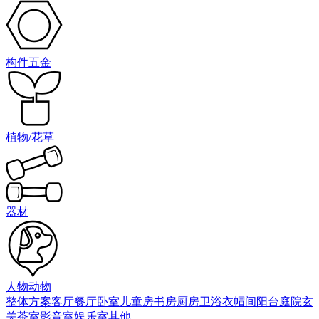
构件五金
植物/花草
器材
人物动物
整体方案
客厅
餐厅
卧室
儿童房
书房
厨房
卫浴
衣帽间
阳台庭院
玄
关
茶室
影音室
娱乐室
其他