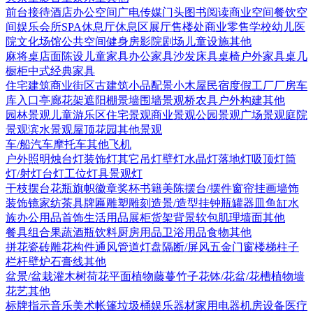
前台接待
酒店
办公空间
广电传媒
门头
图书阅读
商业空间
餐饮空
间
娱乐会所
SPA
休息厅休息区
展厅
售楼处
商业零售
学校幼儿
医
院
文化场馆
公共空间
健身房
影院剧场
儿童设施
其他
麻将桌
店面陈设
儿童家具
办公家具
沙发
床具
桌椅
户外家具
桌几
橱柜
中式经典家具
住宅建筑
商业街区
古建筑
小品配景
小木屋
民宿度假
工厂厂房
车
库入口
亭廊花架
遮阳棚
景墙围墙
景观桥
农具
户外构建
其他
园林景观
儿童游乐区
住宅景观
商业景观
公园景观
广场景观
庭院
景观
滨水景观
屋顶花园
其他景观
车/船
汽车
摩托车
其他
飞机
户外照明
烛台灯
装饰灯
其它
吊灯
壁灯
水晶灯
落地灯
吸顶灯
筒
灯/射灯
台灯
工位灯具
景观灯
干枝摆台
花瓶
旗帜徽章奖杯
书籍
美陈
摆台/摆件
窗帘
挂画
墙饰
装饰镜
家纺
茶具
牌匾
雕塑雕刻
造景/造型
挂钟
瓶罐器皿
鱼缸水
族
办公用品
首饰
生活用品
展柜货架
背景软包
肌理墙面
其他
餐具组合
果蔬
酒瓶饮料
厨房用品
卫浴用品
食物
其他
拼花瓷砖
雕花构件
通风管道
灯盘
隔断/屏风
五金
门
窗
楼梯
柱子
栏杆
壁炉
石膏线
其他
盆景/盆栽
灌木
树
荷花
平面植物
藤蔓
竹子
花钵/花盆/花槽
植物墙
花艺
其他
标牌指示
音乐美术
帐篷
垃圾桶
娱乐器材
家用电器
机房设备
医疗