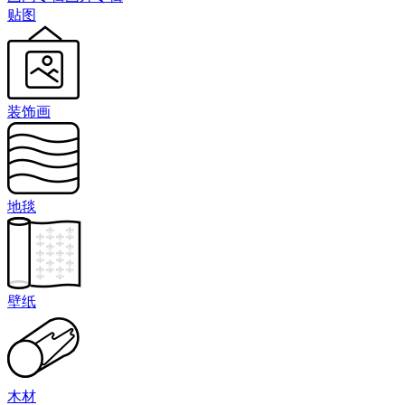
贴图
装饰画
地毯
壁纸
木材