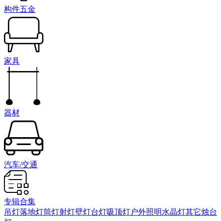
构件五金
家具
器材
汽车/交通
专辑合集
吊灯
落地灯
筒灯射灯
壁灯
台灯
吸顶灯
户外照明
水晶灯
其它
烛台