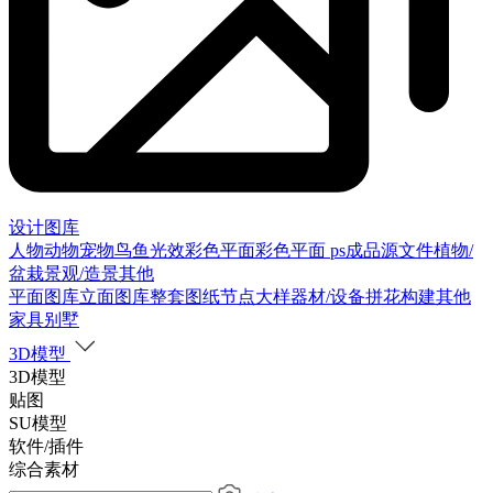
设计图库
人物
动物
宠物
鸟
鱼
光效
彩色平面
彩色平面
ps成品源文件
植物/
盆栽
景观/造景
其他
平面图库
立面图库
整套图纸
节点大样
器材/设备
拼花构建
其他
家具别墅
3D模型
3D模型
贴图
SU模型
软件/插件
综合素材