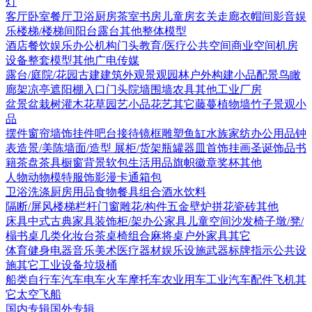
灯
客厅
卧室
餐厅
卫浴
厨房
茶室书房
儿童房
玄关走廊
衣帽间
影音娱
乐
楼梯/楼梯间
阳台露台
其他
整体模型
酒店
餐饮娱乐
办公机构
门头
教育/医疗
公共空间
商业空间
机房
设备
整套模型
其他
广电传媒
露台/庭院/花园
古建
建筑外观
景观园林
户外构建
小品配景
鸟瞰
廊架
凉亭
遮阳棚
入口门头
院墙围墙
农具
其他
工业厂房
盆景盆栽
树
灌木花草
园艺小品
花艺
其它
藤蔓
植物墙
竹子
景观小
品
摆件
窗帘
墙饰挂件
吧台接待
镜框
雕塑
鱼缸水族
家纺
办公用品
钟
表
造景/美陈
墙面/造型
展柜/货架
瓶罐器皿
首饰
挂画
圣诞饰品
书
籍
茶盘茶具
橱窗
背景软包
生活用品
旗帜徽章奖杯
其他
人物
动物
模特
服饰
影漫卡通
箱包
卫浴洗涤
厨房用品
食物
餐具组合
酒水饮料
隔断/屏风
楼梯栏杆
门窗
雕花/构件
五金
壁炉
拼花瓷砖
其他
床具
中式古典家具
装饰柜/架
办公家具
儿童空间
沙发
椅子
墩/凳/
榻
书桌
几类
化妆台
茶桌椅组合
麻将桌
户外家具
其它
体育健身
电器
音乐美术
医疗器材
娱乐设施
武器
标牌指示
公共设
施
其它
工业设备
垃圾桶
船类
自行车
汽车
电车火车
摩托车
农业用车
工业汽车
配件
飞机
其
它
太空飞船
国内专辑
国外专辑