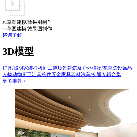
su草图建模/效果图制作
su草图建模/效果图制作
咨询了解
3D模型
灯具/照明
家装样板间
工装场景
建筑及户外
植物/花草
陈设饰品
人物动物
厨卫洁具
构件五金
家具
器材
汽车/交通
专辑合集
更多推荐 >