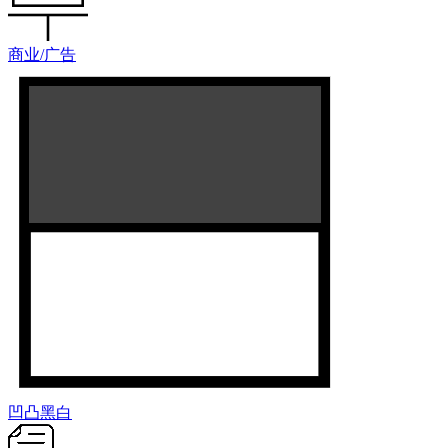
商业/广告
凹凸黑白