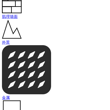
肌理墙面
外景
金属