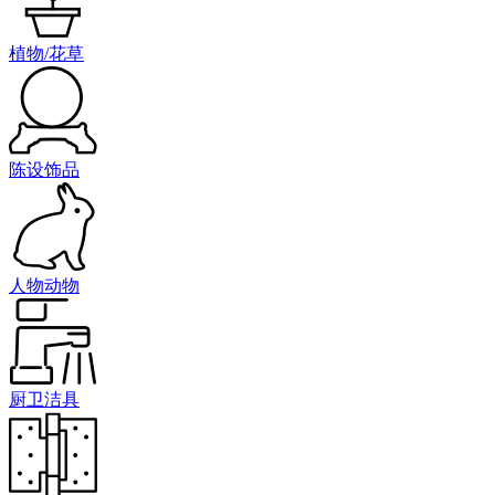
植物/花草
陈设饰品
人物动物
厨卫洁具