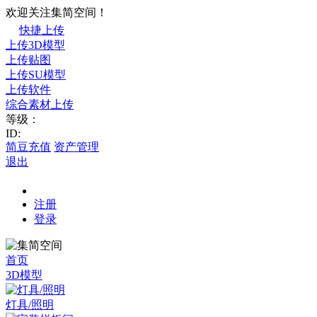
欢迎关注集简空间！
快捷上传
上传3D模型
上传贴图
上传SU模型
上传软件
综合素材上传
等级：
ID:
简豆充值
资产管理
退出
注册
登录
首页
3D模型
灯具/照明