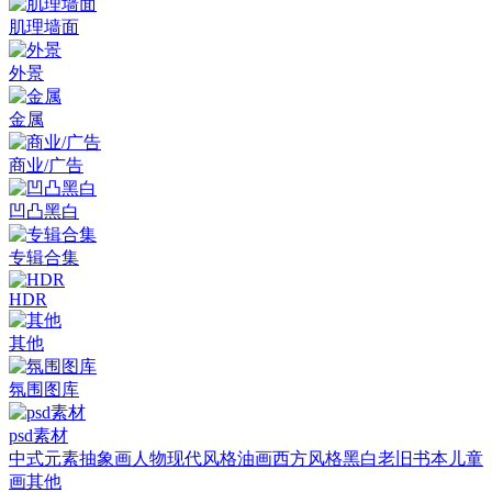
肌理墙面
外景
金属
商业/广告
凹凸黑白
专辑合集
HDR
其他
氛围图库
psd素材
中式元素
抽象画
人物
现代风格
油画
西方风格
黑白老旧
书本
儿童
画
其他