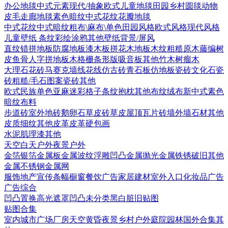
办公地毯
中式元素
现代/抽象
欧式
儿童地毯
田园乡村
圆毯
动物
皮毛
走廊地毯
素色暗纹
中式花纹花瓣地毯
中式花纹
中式暗纹
粗布\麻布\单色
田园风格
欧式风格
现代风格
儿童壁纸
条纹
彩绘涂鸦
其他壁纸
背景/屏风
直纹错拼地板
防腐地板漆木板
拼花木地板
木纹
粗糙原木
藤编
树
皮
鱼骨人字拼地板
木格栅条形版
吸音板
其他
竹木
树瘤木
大理石
花砖
马赛克
墙线花线
仿古砖
青石板
仿地板瓷砖
文化石
瓷
砖
粗糙/毛石
图案瓷砖
其他
欧式
民族
单色亚麻
迷彩
格子条纹
抱枕
其他布纹
绒布
新中式素色
暗纹布料
步道砖
室外地砖
鹅卵石
草皮砖
草皮
屋顶瓦片
砖墙
外墙石材
其他
皮质细纹
其他皮革
皮革硬包画
水泥
肌理漆
其他
天空
白天户外
夜景户外
金箔银箔
金属板
金属波纹
浮雕凹凸金属
抛光金属
铁锈破旧
其他
金属
不锈钢
金属网
服饰
地产宣传
条幅
橱窗
餐饮广告
家居建材
室外入口
化妆品广告
广告综合
凹凸
置换
高光遮罩
凹凸未分类
黑白脏旧贴图
贴图合集
室内
城市
广场
厂房
天空
黄昏
夜景
乡村户外
庭院园林
国外合集
其