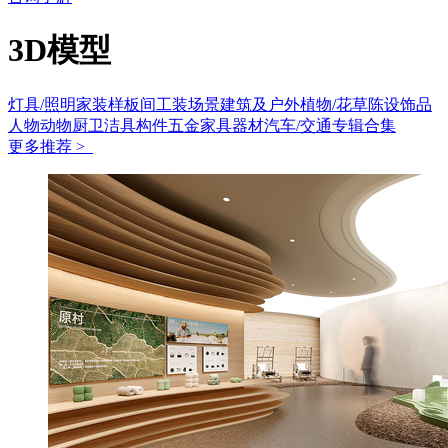
3D模型
灯具/照明
家装样板间
工装场景
建筑及户外
植物/花草
陈设饰品
人物动物
厨卫洁具
构件五金
家具
器材
汽车/交通
专辑合集
更多推荐 >