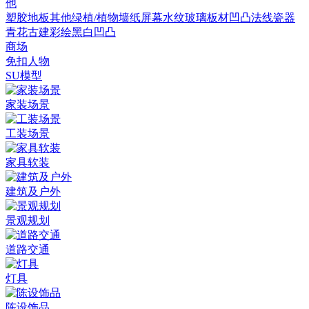
他
塑胶地板
其他
绿植/植物墙
纸
屏幕
水纹
玻璃
板材
凹凸法线
瓷器
青花
古建彩绘
黑白凹凸
商场
免扣人物
SU模型
家装场景
工装场景
家具软装
建筑及户外
景观规划
道路交通
灯具
陈设饰品