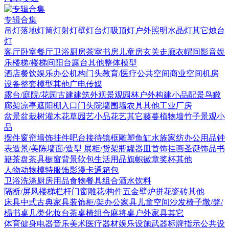
专辑合集
吊灯
落地灯
筒灯射灯
壁灯
台灯
吸顶灯
户外照明
水晶灯
其它
烛台
灯
客厅
卧室
餐厅
卫浴
厨房
茶室书房
儿童房
玄关走廊
衣帽间
影音娱
乐
楼梯/楼梯间
阳台露台
其他
整体模型
酒店
餐饮娱乐
办公机构
门头
教育/医疗
公共空间
商业空间
机房
设备
整套模型
其他
广电传媒
露台/庭院/花园
古建
建筑外观
景观园林
户外构建
小品配景
鸟瞰
廊架
凉亭
遮阳棚
入口门头
院墙围墙
农具
其他
工业厂房
盆景盆栽
树
灌木花草
园艺小品
花艺
其它
藤蔓
植物墙
竹子
景观小
品
摆件
窗帘
墙饰挂件
吧台接待
镜框
雕塑
鱼缸水族
家纺
办公用品
钟
表
造景/美陈
墙面/造型
展柜/货架
瓶罐器皿
首饰
挂画
圣诞饰品
书
籍
茶盘茶具
橱窗
背景软包
生活用品
旗帜徽章奖杯
其他
人物
动物
模特
服饰
影漫卡通
箱包
卫浴洗涤
厨房用品
食物
餐具组合
酒水饮料
隔断/屏风
楼梯栏杆
门窗
雕花/构件
五金
壁炉
拼花瓷砖
其他
床具
中式古典家具
装饰柜/架
办公家具
儿童空间
沙发
椅子
墩/凳/
榻
书桌
几类
化妆台
茶桌椅组合
麻将桌
户外家具
其它
体育健身
电器
音乐美术
医疗器材
娱乐设施
武器
标牌指示
公共设