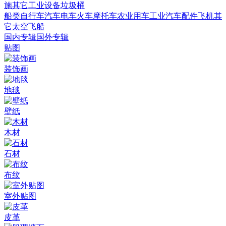
施
其它
工业设备
垃圾桶
船类
自行车
汽车
电车火车
摩托车
农业用车
工业汽车
配件
飞机
其
它
太空飞船
国内专辑
国外专辑
贴图
装饰画
地毯
壁纸
木材
石材
布纹
室外贴图
皮革