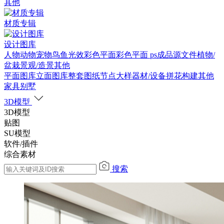
其他
材质专辑
设计图库
人物
动物
宠物
鸟
鱼
光效
彩色平面
彩色平面
ps成品源文件
植物/
盆栽
景观/造景
其他
平面图库
立面图库
整套图纸
节点大样
器材/设备
拼花构建
其他
家具别墅
3D模型
3D模型
贴图
SU模型
软件/插件
综合素材
搜索