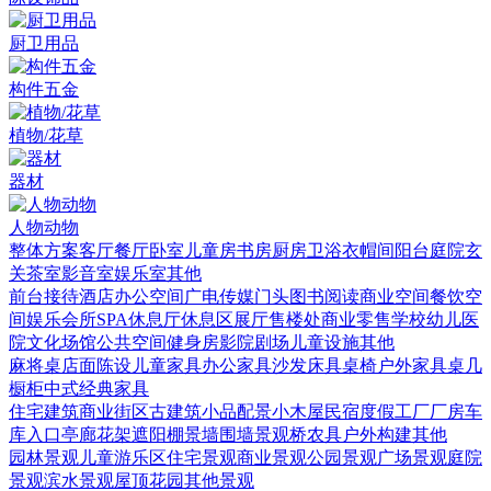
厨卫用品
构件五金
植物/花草
器材
人物动物
整体方案
客厅
餐厅
卧室
儿童房
书房
厨房
卫浴
衣帽间
阳台庭院
玄
关
茶室
影音室
娱乐室
其他
前台接待
酒店
办公空间
广电传媒
门头
图书阅读
商业空间
餐饮空
间
娱乐会所
SPA
休息厅休息区
展厅
售楼处
商业零售
学校幼儿
医
院
文化场馆
公共空间
健身房
影院剧场
儿童设施
其他
麻将桌
店面陈设
儿童家具
办公家具
沙发
床具
桌椅
户外家具
桌几
橱柜
中式经典家具
住宅建筑
商业街区
古建筑
小品配景
小木屋
民宿度假
工厂厂房
车
库入口
亭廊花架
遮阳棚
景墙围墙
景观桥
农具
户外构建
其他
园林景观
儿童游乐区
住宅景观
商业景观
公园景观
广场景观
庭院
景观
滨水景观
屋顶花园
其他景观