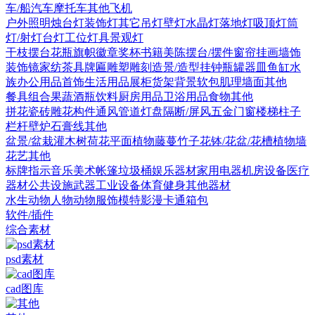
车/船
汽车
摩托车
其他
飞机
户外照明
烛台灯
装饰灯
其它
吊灯
壁灯
水晶灯
落地灯
吸顶灯
筒
灯/射灯
台灯
工位灯具
景观灯
干枝摆台
花瓶
旗帜徽章奖杯
书籍
美陈
摆台/摆件
窗帘
挂画
墙饰
装饰镜
家纺
茶具
牌匾
雕塑雕刻
造景/造型
挂钟
瓶罐器皿
鱼缸水
族
办公用品
首饰
生活用品
展柜货架
背景软包
肌理墙面
其他
餐具组合
果蔬
酒瓶饮料
厨房用品
卫浴用品
食物
其他
拼花瓷砖
雕花构件
通风管道
灯盘
隔断/屏风
五金
门
窗
楼梯
柱子
栏杆
壁炉
石膏线
其他
盆景/盆栽
灌木
树
荷花
平面植物
藤蔓
竹子
花钵/花盆/花槽
植物墙
花艺
其他
标牌指示
音乐美术
帐篷
垃圾桶
娱乐器材
家用电器
机房设备
医疗
器材
公共设施
武器
工业设备
体育健身
其他器材
水生动物
人物
动物
服饰模特
影漫卡通
箱包
软件/插件
综合素材
psd素材
cad图库