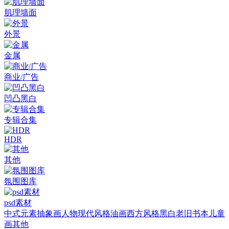
肌理墙面
外景
金属
商业/广告
凹凸黑白
专辑合集
HDR
其他
氛围图库
psd素材
中式元素
抽象画
人物
现代风格
油画
西方风格
黑白老旧
书本
儿童
画
其他