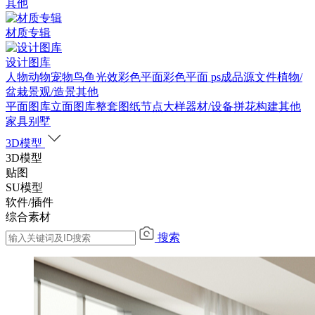
其他
材质专辑
设计图库
人物
动物
宠物
鸟
鱼
光效
彩色平面
彩色平面
ps成品源文件
植物/
盆栽
景观/造景
其他
平面图库
立面图库
整套图纸
节点大样
器材/设备
拼花构建
其他
家具别墅
3D模型
3D模型
贴图
SU模型
软件/插件
综合素材
搜索