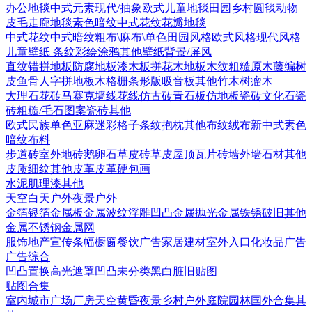
办公地毯
中式元素
现代/抽象
欧式
儿童地毯
田园乡村
圆毯
动物
皮毛
走廊地毯
素色暗纹
中式花纹花瓣地毯
中式花纹
中式暗纹
粗布\麻布\单色
田园风格
欧式风格
现代风格
儿童壁纸
条纹
彩绘涂鸦
其他壁纸
背景/屏风
直纹错拼地板
防腐地板漆木板
拼花木地板
木纹
粗糙原木
藤编
树
皮
鱼骨人字拼地板
木格栅条形版
吸音板
其他
竹木
树瘤木
大理石
花砖
马赛克
墙线花线
仿古砖
青石板
仿地板瓷砖
文化石
瓷
砖
粗糙/毛石
图案瓷砖
其他
欧式
民族
单色亚麻
迷彩
格子条纹
抱枕
其他布纹
绒布
新中式素色
暗纹布料
步道砖
室外地砖
鹅卵石
草皮砖
草皮
屋顶瓦片
砖墙
外墙石材
其他
皮质细纹
其他皮革
皮革硬包画
水泥
肌理漆
其他
天空
白天户外
夜景户外
金箔银箔
金属板
金属波纹
浮雕凹凸金属
抛光金属
铁锈破旧
其他
金属
不锈钢
金属网
服饰
地产宣传
条幅
橱窗
餐饮广告
家居建材
室外入口
化妆品广告
广告综合
凹凸
置换
高光遮罩
凹凸未分类
黑白脏旧贴图
贴图合集
室内
城市
广场
厂房
天空
黄昏
夜景
乡村户外
庭院园林
国外合集
其