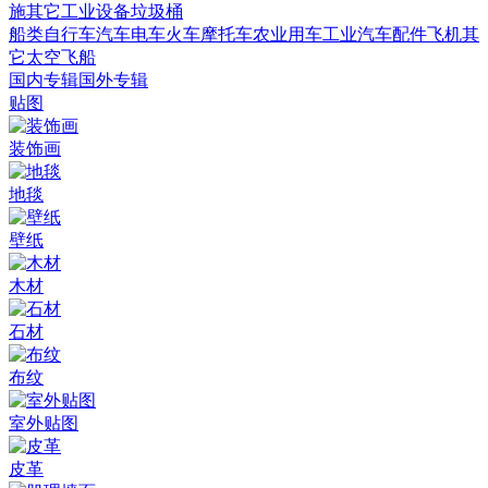
施
其它
工业设备
垃圾桶
船类
自行车
汽车
电车火车
摩托车
农业用车
工业汽车
配件
飞机
其
它
太空飞船
国内专辑
国外专辑
贴图
装饰画
地毯
壁纸
木材
石材
布纹
室外贴图
皮革