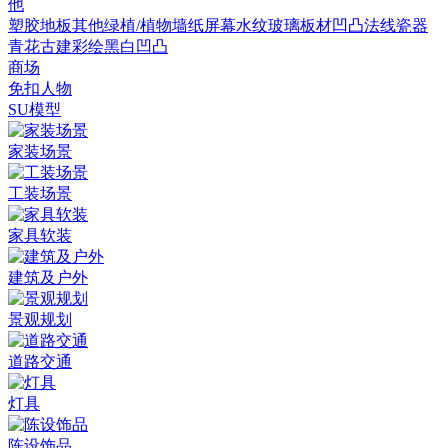
他
塑胶地板
其他
绿植/植物墙
纸
屏幕
水纹
玻璃
板材
凹凸法线
瓷器
青花
古建彩绘
黑白凹凸
商场
免扣人物
SU模型
家装场景
工装场景
家具软装
建筑及户外
景观规划
道路交通
灯具
陈设饰品