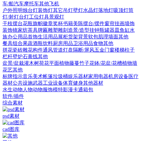
车/船
汽车
摩托车
其他
飞机
户外照明
烛台灯
装饰灯
其它
吊灯
壁灯
水晶灯
落地灯
吸顶灯
筒
灯/射灯
台灯
工位灯具
景观灯
干枝摆台
花瓶
旗帜徽章奖杯
书籍
美陈
摆台/摆件
窗帘
挂画
墙饰
装饰镜
家纺
茶具
牌匾
雕塑雕刻
造景/造型
挂钟
瓶罐器皿
鱼缸水
族
办公用品
首饰
生活用品
展柜货架
背景软包
肌理墙面
其他
餐具组合
果蔬
酒瓶饮料
厨房用品
卫浴用品
食物
其他
拼花瓷砖
雕花构件
通风管道
灯盘
隔断/屏风
五金
门
窗
楼梯
柱子
栏杆
壁炉
石膏线
其他
盆景/盆栽
灌木
树
荷花
平面植物
藤蔓
竹子
花钵/花盆/花槽
植物墙
花艺
其他
标牌指示
音乐美术
帐篷
垃圾桶
娱乐器材
家用电器
机房设备
医疗
器材
公共设施
武器
工业设备
体育健身
其他器材
水生动物
人物
动物
服饰模特
影漫卡通
箱包
软件/插件
综合素材
psd素材
cad图库