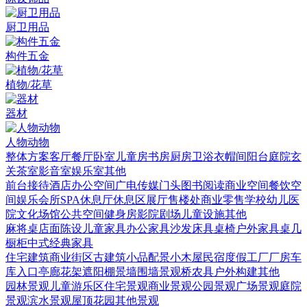
厨卫用品
构件五金
植物/花草
器材
人物动物
整体方案
客厅
餐厅
卧室
儿童房
书房
厨房
卫浴
衣帽间
阳台庭院
玄
关
茶室
影音室
娱乐室
其他
前台接待
酒店
办公空间
广电传媒
门头
图书阅读
商业空间
餐饮空
间
娱乐会所
SPA
休息厅休息区
展厅
售楼处
商业零售
学校幼儿
医
院
文化场馆
公共空间
健身房
影院剧场
儿童设施
其他
麻将桌
店面陈设
儿童家具
办公家具
沙发
床具
桌椅
户外家具
桌几
橱柜
中式经典家具
住宅建筑
商业街区
古建筑
小品配景
小木屋
民宿度假
工厂厂房
车
库入口
亭廊花架
遮阳棚
景墙围墙
景观桥
农具
户外构建
其他
园林景观
儿童游乐区
住宅景观
商业景观
公园景观
广场景观
庭院
景观
滨水景观
屋顶花园
其他景观