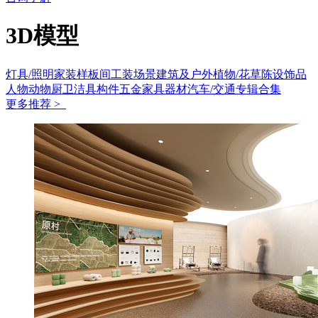
3D模型
灯具/照明
家装样板间
工装场景
建筑及户外
植物/花草
陈设饰品
人物动物
厨卫洁具
构件五金
家具
器材
汽车/交通
专辑合集
更多推荐 >