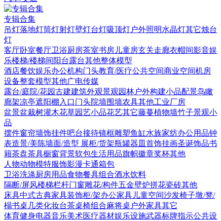
专辑合集
吊灯
落地灯
筒灯射灯
壁灯
台灯
吸顶灯
户外照明
水晶灯
其它
烛台
灯
客厅
卧室
餐厅
卫浴
厨房
茶室书房
儿童房
玄关走廊
衣帽间
影音娱
乐
楼梯/楼梯间
阳台露台
其他
整体模型
酒店
餐饮娱乐
办公机构
门头
教育/医疗
公共空间
商业空间
机房
设备
整套模型
其他
广电传媒
露台/庭院/花园
古建
建筑外观
景观园林
户外构建
小品配景
鸟瞰
廊架
凉亭
遮阳棚
入口门头
院墙围墙
农具
其他
工业厂房
盆景盆栽
树
灌木花草
园艺小品
花艺
其它
藤蔓
植物墙
竹子
景观小
品
摆件
窗帘
墙饰挂件
吧台接待
镜框
雕塑
鱼缸水族
家纺
办公用品
钟
表
造景/美陈
墙面/造型
展柜/货架
瓶罐器皿
首饰
挂画
圣诞饰品
书
籍
茶盘茶具
橱窗
背景软包
生活用品
旗帜徽章奖杯
其他
人物
动物
模特
服饰
影漫卡通
箱包
卫浴洗涤
厨房用品
食物
餐具组合
酒水饮料
隔断/屏风
楼梯栏杆
门窗
雕花/构件
五金
壁炉
拼花瓷砖
其他
床具
中式古典家具
装饰柜/架
办公家具
儿童空间
沙发
椅子
墩/凳/
榻
书桌
几类
化妆台
茶桌椅组合
麻将桌
户外家具
其它
体育健身
电器
音乐美术
医疗器材
娱乐设施
武器
标牌指示
公共设