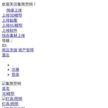
欢迎关注集简空间！
快捷上传
上传3D模型
上传贴图
上传SU模型
上传软件
综合素材上传
等级：
ID:
简豆充值
资产管理
退出
注册
登录
首页
3D模型
灯具/照明