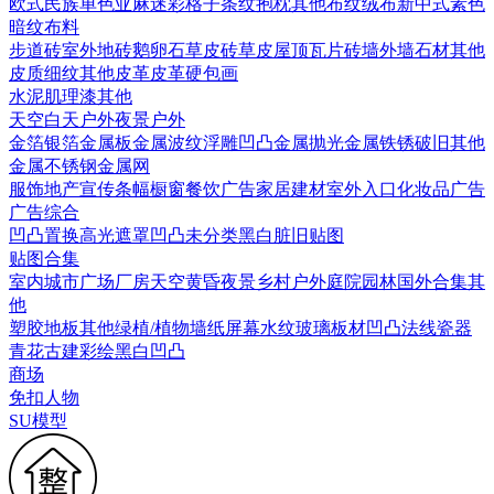
欧式
民族
单色亚麻
迷彩
格子条纹
抱枕
其他布纹
绒布
新中式素色
暗纹布料
步道砖
室外地砖
鹅卵石
草皮砖
草皮
屋顶瓦片
砖墙
外墙石材
其他
皮质细纹
其他皮革
皮革硬包画
水泥
肌理漆
其他
天空
白天户外
夜景户外
金箔银箔
金属板
金属波纹
浮雕凹凸金属
抛光金属
铁锈破旧
其他
金属
不锈钢
金属网
服饰
地产宣传
条幅
橱窗
餐饮广告
家居建材
室外入口
化妆品广告
广告综合
凹凸
置换
高光遮罩
凹凸未分类
黑白脏旧贴图
贴图合集
室内
城市
广场
厂房
天空
黄昏
夜景
乡村户外
庭院园林
国外合集
其
他
塑胶地板
其他
绿植/植物墙
纸
屏幕
水纹
玻璃
板材
凹凸法线
瓷器
青花
古建彩绘
黑白凹凸
商场
免扣人物
SU模型