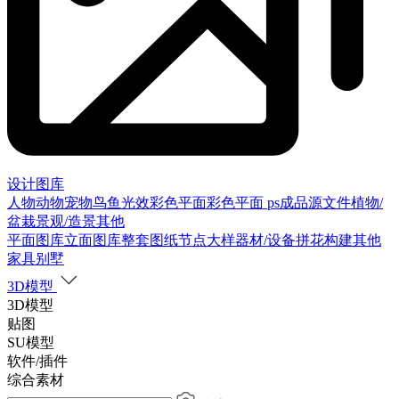
设计图库
人物
动物
宠物
鸟
鱼
光效
彩色平面
彩色平面
ps成品源文件
植物/
盆栽
景观/造景
其他
平面图库
立面图库
整套图纸
节点大样
器材/设备
拼花构建
其他
家具别墅
3D模型
3D模型
贴图
SU模型
软件/插件
综合素材