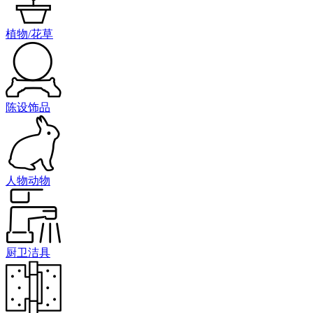
植物/花草
陈设饰品
人物动物
厨卫洁具