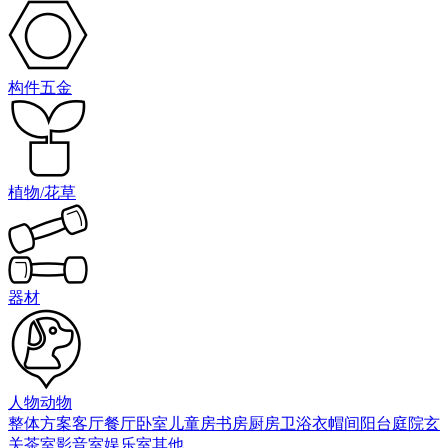
构件五金
植物/花草
器材
人物动物
整体方案
客厅
餐厅
卧室
儿童房
书房
厨房
卫浴
衣帽间
阳台庭院
玄
关
茶室
影音室
娱乐室
其他