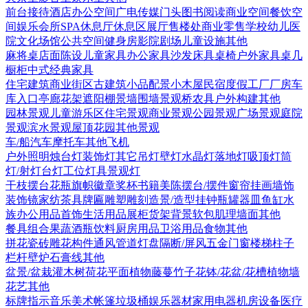
前台接待
酒店
办公空间
广电传媒
门头
图书阅读
商业空间
餐饮空
间
娱乐会所
SPA
休息厅休息区
展厅
售楼处
商业零售
学校幼儿
医
院
文化场馆
公共空间
健身房
影院剧场
儿童设施
其他
麻将桌
店面陈设
儿童家具
办公家具
沙发
床具
桌椅
户外家具
桌几
橱柜
中式经典家具
住宅建筑
商业街区
古建筑
小品配景
小木屋
民宿度假
工厂厂房
车
库入口
亭廊花架
遮阳棚
景墙围墙
景观桥
农具
户外构建
其他
园林景观
儿童游乐区
住宅景观
商业景观
公园景观
广场景观
庭院
景观
滨水景观
屋顶花园
其他景观
车/船
汽车
摩托车
其他
飞机
户外照明
烛台灯
装饰灯
其它
吊灯
壁灯
水晶灯
落地灯
吸顶灯
筒
灯/射灯
台灯
工位灯具
景观灯
干枝摆台
花瓶
旗帜徽章奖杯
书籍
美陈
摆台/摆件
窗帘
挂画
墙饰
装饰镜
家纺
茶具
牌匾
雕塑雕刻
造景/造型
挂钟
瓶罐器皿
鱼缸水
族
办公用品
首饰
生活用品
展柜货架
背景软包
肌理墙面
其他
餐具组合
果蔬
酒瓶饮料
厨房用品
卫浴用品
食物
其他
拼花瓷砖
雕花构件
通风管道
灯盘
隔断/屏风
五金
门
窗
楼梯
柱子
栏杆
壁炉
石膏线
其他
盆景/盆栽
灌木
树
荷花
平面植物
藤蔓
竹子
花钵/花盆/花槽
植物墙
花艺
其他
标牌指示
音乐美术
帐篷
垃圾桶
娱乐器材
家用电器
机房设备
医疗