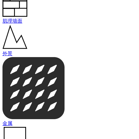
肌理墙面
外景
金属