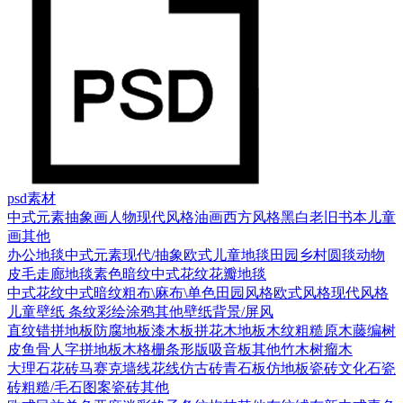
psd素材
中式元素
抽象画
人物
现代风格
油画
西方风格
黑白老旧
书本
儿童
画
其他
办公地毯
中式元素
现代/抽象
欧式
儿童地毯
田园乡村
圆毯
动物
皮毛
走廊地毯
素色暗纹
中式花纹花瓣地毯
中式花纹
中式暗纹
粗布\麻布\单色
田园风格
欧式风格
现代风格
儿童壁纸
条纹
彩绘涂鸦
其他壁纸
背景/屏风
直纹错拼地板
防腐地板漆木板
拼花木地板
木纹
粗糙原木
藤编
树
皮
鱼骨人字拼地板
木格栅条形版
吸音板
其他
竹木
树瘤木
大理石
花砖
马赛克
墙线花线
仿古砖
青石板
仿地板瓷砖
文化石
瓷
砖
粗糙/毛石
图案瓷砖
其他