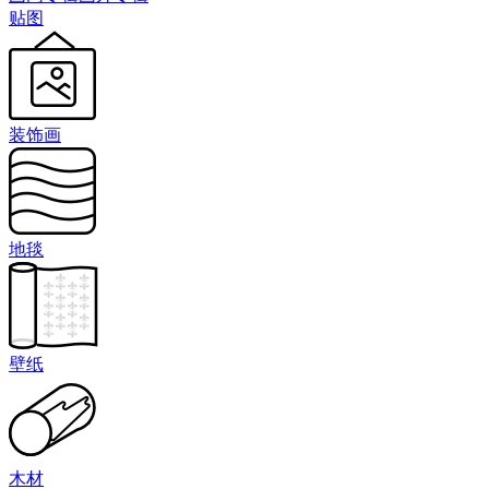
贴图
装饰画
地毯
壁纸
木材