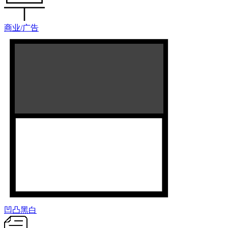
商业/广告
凹凸黑白