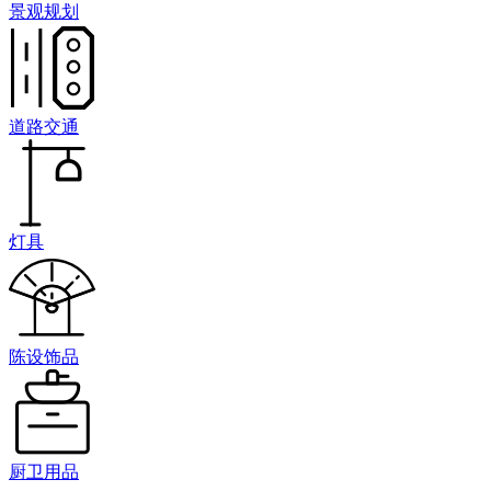
景观规划
道路交通
灯具
陈设饰品
厨卫用品