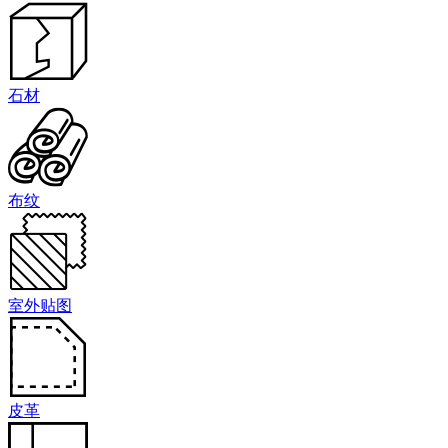
石材
布纹
室外贴图
皮革