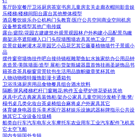
灯
客厅
卧室
餐厅
卫浴
厨房
茶室书房
儿童房
玄关走廊
衣帽间
影音娱
乐
楼梯/楼梯间
阳台露台
其他
整体模型
酒店
餐饮娱乐
办公机构
门头
教育/医疗
公共空间
商业空间
机房
设备
整套模型
其他
广电传媒
露台/庭院/花园
古建
建筑外观
景观园林
户外构建
小品配景
鸟瞰
廊架
凉亭
遮阳棚
入口门头
院墙围墙
农具
其他
工业厂房
盆景盆栽
树
灌木花草
园艺小品
花艺
其它
藤蔓
植物墙
竹子
景观小
品
摆件
窗帘
墙饰挂件
吧台接待
镜框
雕塑
鱼缸水族
家纺
办公用品
钟
表
造景/美陈
墙面/造型
展柜/货架
瓶罐器皿
首饰
挂画
圣诞饰品
书
籍
茶盘茶具
橱窗
背景软包
生活用品
旗帜徽章奖杯
其他
人物
动物
模特
服饰
影漫卡通
箱包
卫浴洗涤
厨房用品
食物
餐具组合
酒水饮料
隔断/屏风
楼梯栏杆
门窗
雕花/构件
五金
壁炉
拼花瓷砖
其他
床具
中式古典家具
装饰柜/架
办公家具
儿童空间
沙发
椅子
墩/凳/
榻
书桌
几类
化妆台
茶桌椅组合
麻将桌
户外家具
其它
体育健身
电器
音乐美术
医疗器材
娱乐设施
武器
标牌指示
公共设
施
其它
工业设备
垃圾桶
船类
自行车
汽车
电车火车
摩托车
农业用车
工业汽车
配件
飞机
其
它
太空飞船
国内专辑
国外专辑