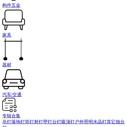
构件五金
家具
器材
汽车/交通
专辑合集
吊灯
落地灯
筒灯射灯
壁灯
台灯
吸顶灯
户外照明
水晶灯
其它
烛台