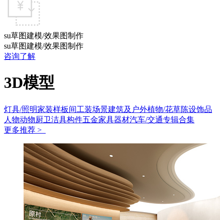
su草图建模/效果图制作
su草图建模/效果图制作
咨询了解
3D模型
灯具/照明
家装样板间
工装场景
建筑及户外
植物/花草
陈设饰品
人物动物
厨卫洁具
构件五金
家具
器材
汽车/交通
专辑合集
更多推荐 >