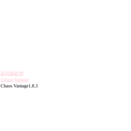
见问题处理
e
Chaos Vantage
s Vantage1.8.3