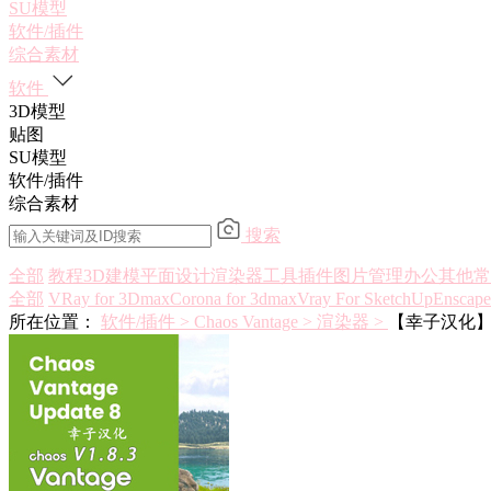
SU模型
软件/插件
综合素材
软件
3D模型
贴图
SU模型
软件/插件
综合素材
搜索
全部
教程
3D建模
平面设计
渲染器
工具插件
图片管理
办公其他
常
全部
VRay for 3Dmax
Corona for 3dmax
Vray For SketchUp
Enscap
所在位置：
软件/插件 >
Chaos Vantage >
渲染器 >
【幸子汉化】Chao