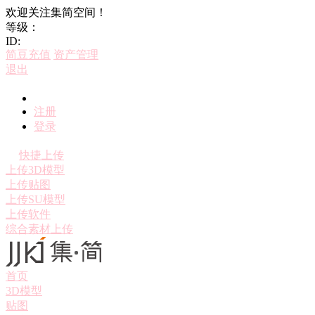
欢迎关注集简空间！
等级：
ID:
简豆充值
资产管理
退出
注册
登录
快捷上传
上传3D模型
上传贴图
上传SU模型
上传软件
综合素材上传
首页
3D模型
贴图