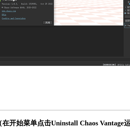
菜单点击Uninstall Chaos Vant