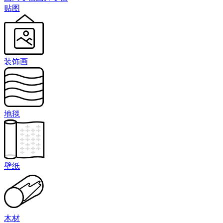
贴图
装饰画
地毯
壁纸
木材