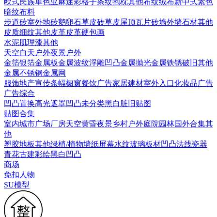
欧式
民族
单色亚麻
迷彩
格子条纹
抱枕
其他布纹
绒布
新中式素色
暗纹布料
步道砖
室外地砖
鹅卵石
草皮砖
草皮
屋顶瓦片
砖墙
外墙石材
其他
皮质细纹
其他皮革
皮革硬包画
水泥
肌理漆
其他
天空
白天户外
夜景户外
金箔银箔
金属板
金属波纹
浮雕凹凸金属
抛光金属
铁锈破旧
其他
金属
不锈钢
金属网
服饰
地产宣传
条幅
橱窗
餐饮广告
家居建材
室外入口
化妆品广告
广告综合
凹凸
置换
高光遮罩
凹凸未分类
黑白脏旧贴图
贴图合集
室内
城市
广场
厂房
天空
黄昏
夜景
乡村户外
庭院园林
国外合集
其
他
塑胶地板
其他
绿植/植物墙
纸
屏幕
水纹
玻璃
板材
凹凸法线
瓷器
青花
古建彩绘
黑白凹凸
商场
免扣人物
SU模型