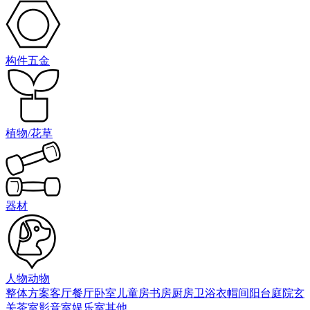
构件五金
植物/花草
器材
人物动物
整体方案
客厅
餐厅
卧室
儿童房
书房
厨房
卫浴
衣帽间
阳台庭院
玄
关
茶室
影音室
娱乐室
其他