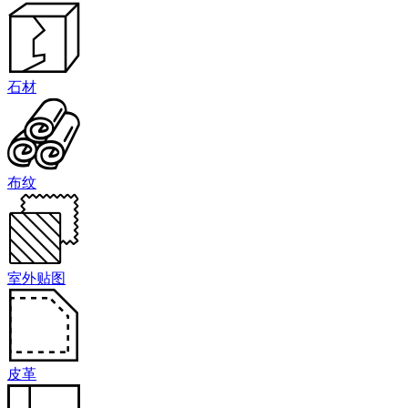
石材
布纹
室外贴图
皮革