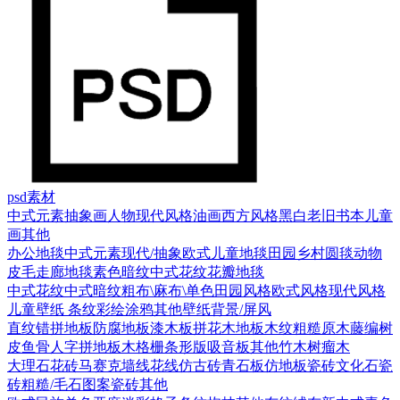
psd素材
中式元素
抽象画
人物
现代风格
油画
西方风格
黑白老旧
书本
儿童
画
其他
办公地毯
中式元素
现代/抽象
欧式
儿童地毯
田园乡村
圆毯
动物
皮毛
走廊地毯
素色暗纹
中式花纹花瓣地毯
中式花纹
中式暗纹
粗布\麻布\单色
田园风格
欧式风格
现代风格
儿童壁纸
条纹
彩绘涂鸦
其他壁纸
背景/屏风
直纹错拼地板
防腐地板漆木板
拼花木地板
木纹
粗糙原木
藤编
树
皮
鱼骨人字拼地板
木格栅条形版
吸音板
其他
竹木
树瘤木
大理石
花砖
马赛克
墙线花线
仿古砖
青石板
仿地板瓷砖
文化石
瓷
砖
粗糙/毛石
图案瓷砖
其他