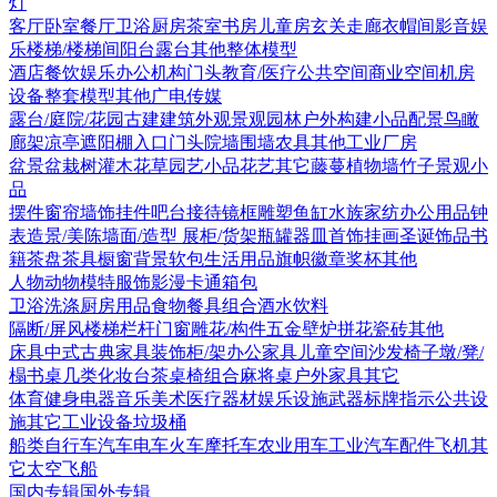
灯
客厅
卧室
餐厅
卫浴
厨房
茶室书房
儿童房
玄关走廊
衣帽间
影音娱
乐
楼梯/楼梯间
阳台露台
其他
整体模型
酒店
餐饮娱乐
办公机构
门头
教育/医疗
公共空间
商业空间
机房
设备
整套模型
其他
广电传媒
露台/庭院/花园
古建
建筑外观
景观园林
户外构建
小品配景
鸟瞰
廊架
凉亭
遮阳棚
入口门头
院墙围墙
农具
其他
工业厂房
盆景盆栽
树
灌木花草
园艺小品
花艺
其它
藤蔓
植物墙
竹子
景观小
品
摆件
窗帘
墙饰挂件
吧台接待
镜框
雕塑
鱼缸水族
家纺
办公用品
钟
表
造景/美陈
墙面/造型
展柜/货架
瓶罐器皿
首饰
挂画
圣诞饰品
书
籍
茶盘茶具
橱窗
背景软包
生活用品
旗帜徽章奖杯
其他
人物
动物
模特
服饰
影漫卡通
箱包
卫浴洗涤
厨房用品
食物
餐具组合
酒水饮料
隔断/屏风
楼梯栏杆
门窗
雕花/构件
五金
壁炉
拼花瓷砖
其他
床具
中式古典家具
装饰柜/架
办公家具
儿童空间
沙发
椅子
墩/凳/
榻
书桌
几类
化妆台
茶桌椅组合
麻将桌
户外家具
其它
体育健身
电器
音乐美术
医疗器材
娱乐设施
武器
标牌指示
公共设
施
其它
工业设备
垃圾桶
船类
自行车
汽车
电车火车
摩托车
农业用车
工业汽车
配件
飞机
其
它
太空飞船
国内专辑
国外专辑