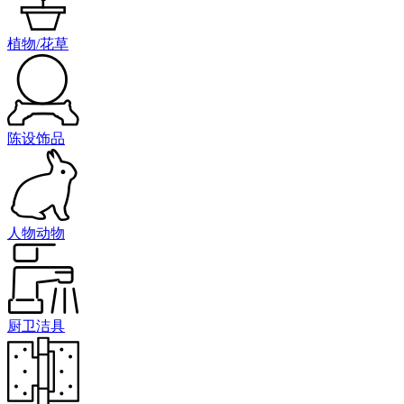
植物/花草
陈设饰品
人物动物
厨卫洁具