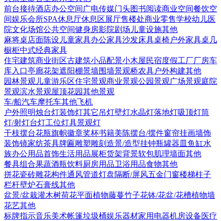
前台接待
酒店
办公空间
广电传媒
门头
图书阅读
商业空间
餐饮空
间
娱乐会所
SPA
休息厅休息区
展厅
售楼处
商业零售
学校幼儿
医
院
文化场馆
公共空间
健身房
影院剧场
儿童设施
其他
麻将桌
店面陈设
儿童家具
办公家具
沙发
床具
桌椅
户外家具
桌几
橱柜
中式经典家具
住宅建筑
商业街区
古建筑
小品配景
小木屋
民宿度假
工厂厂房
车
库入口
亭廊花架
遮阳棚
景墙围墙
景观桥
农具
户外构建
其他
园林景观
儿童游乐区
住宅景观
商业景观
公园景观
广场景观
庭院
景观
滨水景观
屋顶花园
其他景观
车/船
汽车
摩托车
其他
飞机
户外照明
烛台灯
装饰灯
其它
吊灯
壁灯
水晶灯
落地灯
吸顶灯
筒
灯/射灯
台灯
工位灯具
景观灯
干枝摆台
花瓶
旗帜徽章奖杯
书籍
美陈
摆台/摆件
窗帘
挂画
墙饰
装饰镜
家纺
茶具
牌匾
雕塑雕刻
造景/造型
挂钟
瓶罐器皿
鱼缸水
族
办公用品
首饰
生活用品
展柜货架
背景软包
肌理墙面
其他
餐具组合
果蔬
酒瓶饮料
厨房用品
卫浴用品
食物
其他
拼花瓷砖
雕花构件
通风管道
灯盘
隔断/屏风
五金
门
窗
楼梯
柱子
栏杆
壁炉
石膏线
其他
盆景/盆栽
灌木
树
荷花
平面植物
藤蔓
竹子
花钵/花盆/花槽
植物墙
花艺
其他
标牌指示
音乐美术
帐篷
垃圾桶
娱乐器材
家用电器
机房设备
医疗