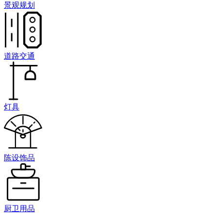
景观规划
道路交通
灯具
陈设饰品
厨卫用品