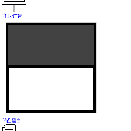
商业/广告
凹凸黑白