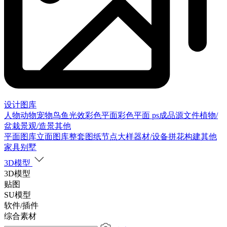
设计图库
人物
动物
宠物
鸟
鱼
光效
彩色平面
彩色平面
ps成品源文件
植物/
盆栽
景观/造景
其他
平面图库
立面图库
整套图纸
节点大样
器材/设备
拼花构建
其他
家具别墅
3D模型
3D模型
贴图
SU模型
软件/插件
综合素材