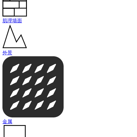
肌理墙面
外景
金属