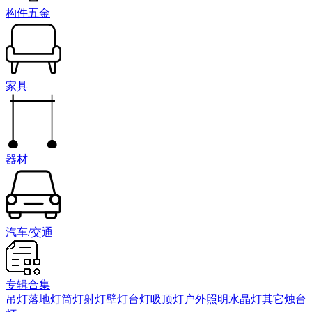
构件五金
家具
器材
汽车/交通
专辑合集
吊灯
落地灯
筒灯射灯
壁灯
台灯
吸顶灯
户外照明
水晶灯
其它
烛台