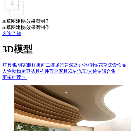
su草图建模/效果图制作
su草图建模/效果图制作
咨询了解
3D模型
灯具/照明
家装样板间
工装场景
建筑及户外
植物/花草
陈设饰品
人物动物
厨卫洁具
构件五金
家具
器材
汽车/交通
专辑合集
更多推荐 >