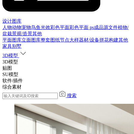
设计图库
人物
动物
宠物
鸟
鱼
光效
彩色平面
彩色平面
ps成品源文件
植物/
盆栽
景观/造景
其他
平面图库
立面图库
整套图纸
节点大样
器材/设备
拼花构建
其他
家具别墅
3D模型
3D模型
贴图
SU模型
软件/插件
综合素材