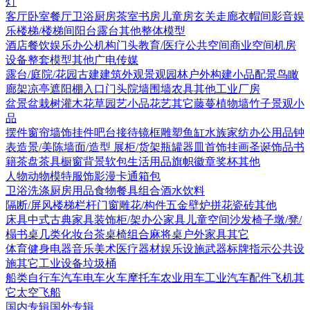
灯
客厅
卧室
餐厅
卫浴
厨房
茶室书房
儿童房
玄关走廊
衣帽间
影音娱
乐
楼梯/楼梯间
阳台露台
其他
整体模型
酒店
餐饮娱乐
办公机构
门头
教育/医疗
公共空间
商业空间
机房
设备
整套模型
其他
广电传媒
露台/庭院/花园
古建
建筑外观
景观园林
户外构建
小品配景
鸟瞰
廊架
凉亭
遮阳棚
入口门头
院墙围墙
农具
其他
工业厂房
盆景盆栽
树
灌木花草
园艺小品
花艺
其它
藤蔓
植物墙
竹子
景观小
品
摆件
窗帘
墙饰挂件
吧台接待
镜框
雕塑
鱼缸水族
家纺
办公用品
钟
表
造景/美陈
墙面/造型
展柜/货架
瓶罐器皿
首饰
挂画
圣诞饰品
书
籍
茶盘茶具
橱窗
背景软包
生活用品
旗帜徽章奖杯
其他
人物
动物
模特
服饰
影漫卡通
箱包
卫浴洗涤
厨房用品
食物
餐具组合
酒水饮料
隔断/屏风
楼梯栏杆
门窗
雕花/构件
五金
壁炉
拼花瓷砖
其他
床具
中式古典家具
装饰柜/架
办公家具
儿童空间
沙发
椅子
墩/凳/
榻
书桌
几类
化妆台
茶桌椅组合
麻将桌
户外家具
其它
体育健身
电器
音乐美术
医疗器材
娱乐设施
武器
标牌指示
公共设
施
其它
工业设备
垃圾桶
船类
自行车
汽车
电车火车
摩托车
农业用车
工业汽车
配件
飞机
其
它
太空飞船
国内专辑
国外专辑