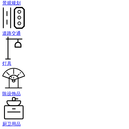
景观规划
道路交通
灯具
陈设饰品
厨卫用品