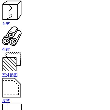
石材
布纹
室外贴图
皮革