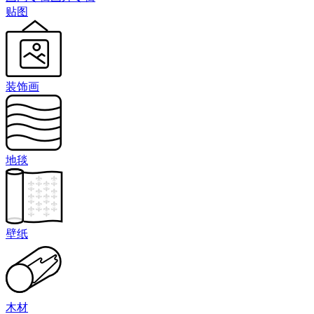
贴图
装饰画
地毯
壁纸
木材