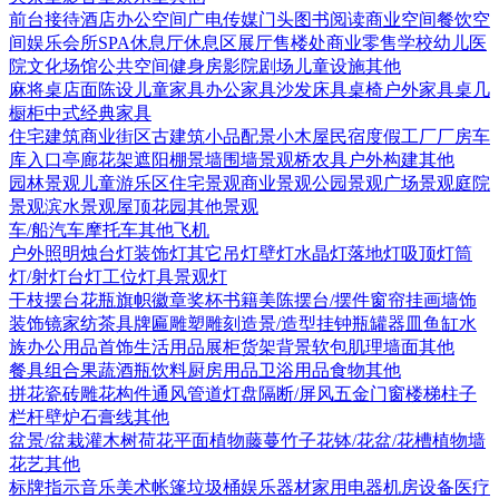
前台接待
酒店
办公空间
广电传媒
门头
图书阅读
商业空间
餐饮空
间
娱乐会所
SPA
休息厅休息区
展厅
售楼处
商业零售
学校幼儿
医
院
文化场馆
公共空间
健身房
影院剧场
儿童设施
其他
麻将桌
店面陈设
儿童家具
办公家具
沙发
床具
桌椅
户外家具
桌几
橱柜
中式经典家具
住宅建筑
商业街区
古建筑
小品配景
小木屋
民宿度假
工厂厂房
车
库入口
亭廊花架
遮阳棚
景墙围墙
景观桥
农具
户外构建
其他
园林景观
儿童游乐区
住宅景观
商业景观
公园景观
广场景观
庭院
景观
滨水景观
屋顶花园
其他景观
车/船
汽车
摩托车
其他
飞机
户外照明
烛台灯
装饰灯
其它
吊灯
壁灯
水晶灯
落地灯
吸顶灯
筒
灯/射灯
台灯
工位灯具
景观灯
干枝摆台
花瓶
旗帜徽章奖杯
书籍
美陈
摆台/摆件
窗帘
挂画
墙饰
装饰镜
家纺
茶具
牌匾
雕塑雕刻
造景/造型
挂钟
瓶罐器皿
鱼缸水
族
办公用品
首饰
生活用品
展柜货架
背景软包
肌理墙面
其他
餐具组合
果蔬
酒瓶饮料
厨房用品
卫浴用品
食物
其他
拼花瓷砖
雕花构件
通风管道
灯盘
隔断/屏风
五金
门
窗
楼梯
柱子
栏杆
壁炉
石膏线
其他
盆景/盆栽
灌木
树
荷花
平面植物
藤蔓
竹子
花钵/花盆/花槽
植物墙
花艺
其他
标牌指示
音乐美术
帐篷
垃圾桶
娱乐器材
家用电器
机房设备
医疗