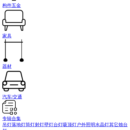
构件五金
家具
器材
汽车/交通
专辑合集
吊灯
落地灯
筒灯射灯
壁灯
台灯
吸顶灯
户外照明
水晶灯
其它
烛台