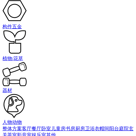
构件五金
植物/花草
器材
人物动物
整体方案
客厅
餐厅
卧室
儿童房
书房
厨房
卫浴
衣帽间
阳台庭院
玄
关
茶室
影音室
娱乐室
其他