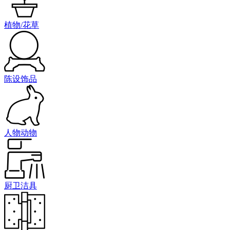
植物/花草
陈设饰品
人物动物
厨卫洁具