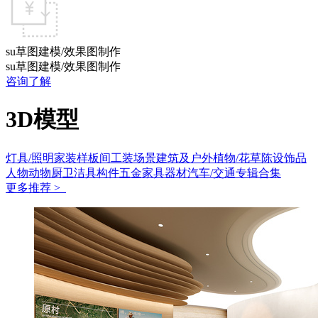
su草图建模/效果图制作
su草图建模/效果图制作
咨询了解
3D模型
灯具/照明
家装样板间
工装场景
建筑及户外
植物/花草
陈设饰品
人物动物
厨卫洁具
构件五金
家具
器材
汽车/交通
专辑合集
更多推荐 >