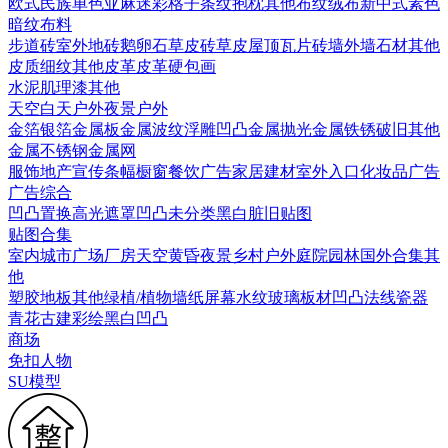
欧式
民族
单色亚麻
迷彩
格子条纹
抱枕
其他布纹
绒布
新中式素色
暗纹布料
步道砖
室外地砖
鹅卵石
草皮砖
草皮
屋顶瓦片
砖墙
外墙石材
其他
皮质细纹
其他皮革
皮革硬包画
水泥
肌理漆
其他
天空
白天户外
夜景户外
金箔银箔
金属板
金属波纹
浮雕凹凸金属
抛光金属
铁锈破旧
其他
金属
不锈钢
金属网
服饰
地产宣传
条幅
橱窗
餐饮广告
家居建材
室外入口
化妆品广告
广告综合
凹凸
置换
高光遮罩
凹凸未分类
黑白脏旧贴图
贴图合集
室内
城市
广场
厂房
天空
黄昏
夜景
乡村户外
庭院园林
国外合集
其
他
塑胶地板
其他
绿植/植物墙
纸
屏幕
水纹
玻璃
板材
凹凸法线
瓷器
青花
古建彩绘
黑白凹凸
商场
免扣人物
SU模型