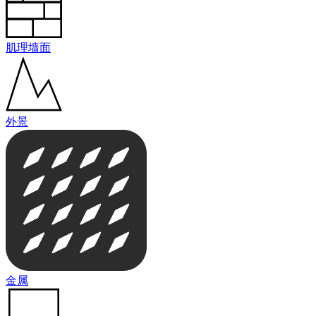
肌理墙面
外景
金属