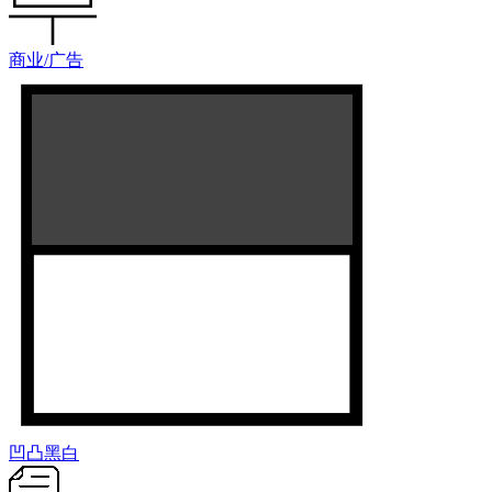
商业/广告
凹凸黑白