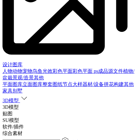
设计图库
人物
动物
宠物
鸟
鱼
光效
彩色平面
彩色平面
ps成品源文件
植物/
盆栽
景观/造景
其他
平面图库
立面图库
整套图纸
节点大样
器材/设备
拼花构建
其他
家具别墅
3D模型
3D模型
贴图
SU模型
软件/插件
综合素材