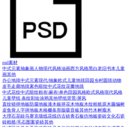
psd素材
中式元素
抽象画
人物
现代风格
油画
西方风格
黑白老旧
书本
儿童
画
其他
办公地毯
中式元素
现代/抽象
欧式
儿童地毯
田园乡村
圆毯
动物
皮毛
走廊地毯
素色暗纹
中式花纹花瓣地毯
中式花纹
中式暗纹
粗布\麻布\单色
田园风格
欧式风格
现代风格
儿童壁纸
条纹
彩绘涂鸦
其他壁纸
背景/屏风
直纹错拼地板
防腐地板漆木板
拼花木地板
木纹
粗糙原木
藤编
树
皮
鱼骨人字拼地板
木格栅条形版
吸音板
其他
竹木
树瘤木
大理石
花砖
马赛克
墙线花线
仿古砖
青石板
仿地板瓷砖
文化石
瓷
砖
粗糙/毛石
图案瓷砖
其他