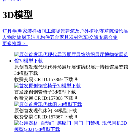
3D模型
灯具/照明
家装样板间
工装场景
建筑及户外
植物/花草
陈设饰品
人物动物
厨卫洁具
构件五金
家具
器材
汽车/交通
专辑合集
更多推荐 >
原创首发现代现代异形展厅展馆纺织展厅博物馆展览馆
3d模型下载
收费交易
CR
ID:157869
下载
首发原创钢管椅子3d模型下载
收费交易
CR
ID:157868
下载
原创首发现代休闲 3d模型下载
收费交易
CR
ID:157867
下载