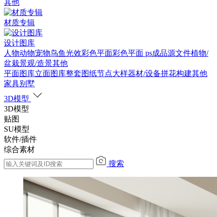
其他
材质专辑
设计图库
人物
动物
宠物
鸟
鱼
光效
彩色平面
彩色平面
ps成品源文件
植物/
盆栽
景观/造景
其他
平面图库
立面图库
整套图纸
节点大样
器材/设备
拼花构建
其他
家具别墅
3D模型
3D模型
贴图
SU模型
软件/插件
综合素材
搜索