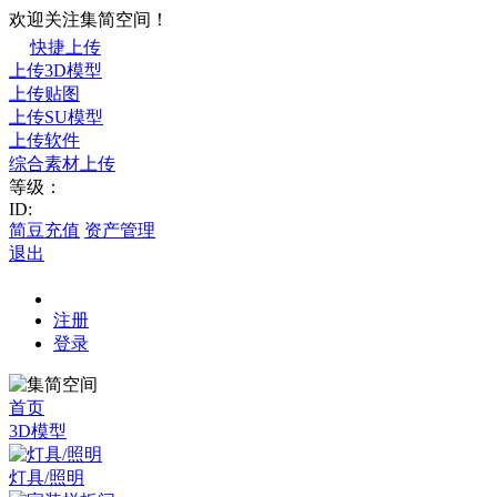
欢迎关注集简空间！
快捷上传
上传3D模型
上传贴图
上传SU模型
上传软件
综合素材上传
等级：
ID:
简豆充值
资产管理
退出
注册
登录
首页
3D模型
灯具/照明