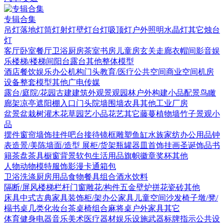
专辑合集
吊灯
落地灯
筒灯射灯
壁灯
台灯
吸顶灯
户外照明
水晶灯
其它
烛台
灯
客厅
卧室
餐厅
卫浴
厨房
茶室书房
儿童房
玄关走廊
衣帽间
影音娱
乐
楼梯/楼梯间
阳台露台
其他
整体模型
酒店
餐饮娱乐
办公机构
门头
教育/医疗
公共空间
商业空间
机房
设备
整套模型
其他
广电传媒
露台/庭院/花园
古建
建筑外观
景观园林
户外构建
小品配景
鸟瞰
廊架
凉亭
遮阳棚
入口门头
院墙围墙
农具
其他
工业厂房
盆景盆栽
树
灌木花草
园艺小品
花艺
其它
藤蔓
植物墙
竹子
景观小
品
摆件
窗帘
墙饰挂件
吧台接待
镜框
雕塑
鱼缸水族
家纺
办公用品
钟
表
造景/美陈
墙面/造型
展柜/货架
瓶罐器皿
首饰
挂画
圣诞饰品
书
籍
茶盘茶具
橱窗
背景软包
生活用品
旗帜徽章奖杯
其他
人物
动物
模特
服饰
影漫卡通
箱包
卫浴洗涤
厨房用品
食物
餐具组合
酒水饮料
隔断/屏风
楼梯栏杆
门窗
雕花/构件
五金
壁炉
拼花瓷砖
其他
床具
中式古典家具
装饰柜/架
办公家具
儿童空间
沙发
椅子
墩/凳/
榻
书桌
几类
化妆台
茶桌椅组合
麻将桌
户外家具
其它
体育健身
电器
音乐美术
医疗器材
娱乐设施
武器
标牌指示
公共设