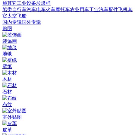
施
其它
工业设备
垃圾桶
船类
自行车
汽车
电车火车
摩托车
农业用车
工业汽车
配件
飞机
其
它
太空飞船
国内专辑
国外专辑
贴图
装饰画
地毯
壁纸
木材
石材
布纹
室外贴图
皮革