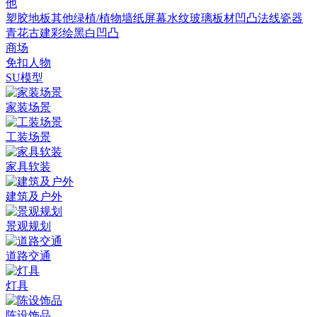
他
塑胶地板
其他
绿植/植物墙
纸
屏幕
水纹
玻璃
板材
凹凸法线
瓷器
青花
古建彩绘
黑白凹凸
商场
免扣人物
SU模型
家装场景
工装场景
家具软装
建筑及户外
景观规划
道路交通
灯具
陈设饰品