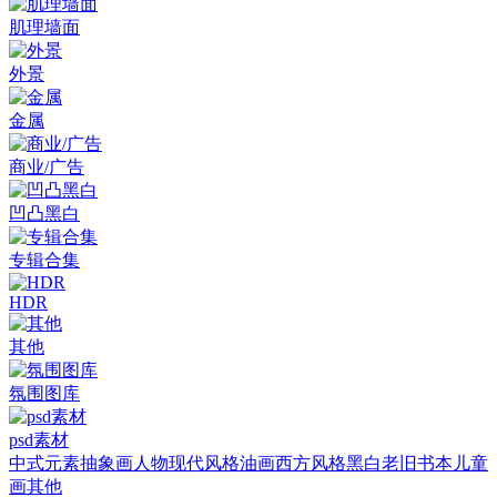
肌理墙面
外景
金属
商业/广告
凹凸黑白
专辑合集
HDR
其他
氛围图库
psd素材
中式元素
抽象画
人物
现代风格
油画
西方风格
黑白老旧
书本
儿童
画
其他