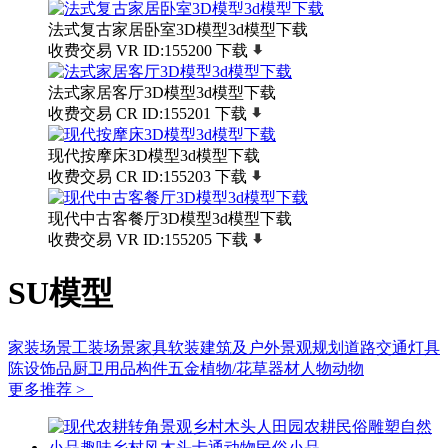
法式复古家居卧室3D模型3d模型下载
收费交易
VR
ID:155200
下载
法式家居客厅3D模型3d模型下载
收费交易
CR
ID:155201
下载
现代按摩床3D模型3d模型下载
收费交易
CR
ID:155203
下载
现代中古客餐厅3D模型3d模型下载
收费交易
VR
ID:155205
下载
SU模型
家装场景
工装场景
家具软装
建筑及户外
景观规划
道路交通
灯具
陈设饰品
厨卫用品
构件五金
植物/花草
器材
人物动物
更多推荐 >