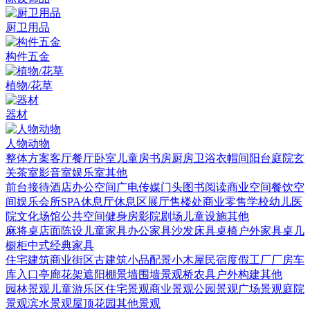
厨卫用品
构件五金
植物/花草
器材
人物动物
整体方案
客厅
餐厅
卧室
儿童房
书房
厨房
卫浴
衣帽间
阳台庭院
玄
关
茶室
影音室
娱乐室
其他
前台接待
酒店
办公空间
广电传媒
门头
图书阅读
商业空间
餐饮空
间
娱乐会所
SPA
休息厅休息区
展厅
售楼处
商业零售
学校幼儿
医
院
文化场馆
公共空间
健身房
影院剧场
儿童设施
其他
麻将桌
店面陈设
儿童家具
办公家具
沙发
床具
桌椅
户外家具
桌几
橱柜
中式经典家具
住宅建筑
商业街区
古建筑
小品配景
小木屋
民宿度假
工厂厂房
车
库入口
亭廊花架
遮阳棚
景墙围墙
景观桥
农具
户外构建
其他
园林景观
儿童游乐区
住宅景观
商业景观
公园景观
广场景观
庭院
景观
滨水景观
屋顶花园
其他景观