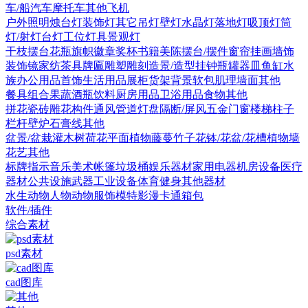
车/船
汽车
摩托车
其他
飞机
户外照明
烛台灯
装饰灯
其它
吊灯
壁灯
水晶灯
落地灯
吸顶灯
筒
灯/射灯
台灯
工位灯具
景观灯
干枝摆台
花瓶
旗帜徽章奖杯
书籍
美陈
摆台/摆件
窗帘
挂画
墙饰
装饰镜
家纺
茶具
牌匾
雕塑雕刻
造景/造型
挂钟
瓶罐器皿
鱼缸水
族
办公用品
首饰
生活用品
展柜货架
背景软包
肌理墙面
其他
餐具组合
果蔬
酒瓶饮料
厨房用品
卫浴用品
食物
其他
拼花瓷砖
雕花构件
通风管道
灯盘
隔断/屏风
五金
门
窗
楼梯
柱子
栏杆
壁炉
石膏线
其他
盆景/盆栽
灌木
树
荷花
平面植物
藤蔓
竹子
花钵/花盆/花槽
植物墙
花艺
其他
标牌指示
音乐美术
帐篷
垃圾桶
娱乐器材
家用电器
机房设备
医疗
器材
公共设施
武器
工业设备
体育健身
其他器材
水生动物
人物
动物
服饰模特
影漫卡通
箱包
软件/插件
综合素材
psd素材
cad图库