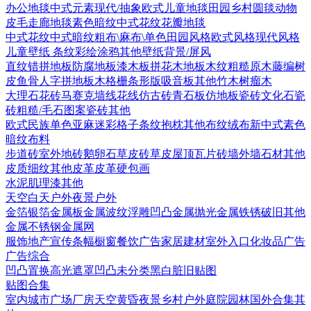
办公地毯
中式元素
现代/抽象
欧式
儿童地毯
田园乡村
圆毯
动物
皮毛
走廊地毯
素色暗纹
中式花纹花瓣地毯
中式花纹
中式暗纹
粗布\麻布\单色
田园风格
欧式风格
现代风格
儿童壁纸
条纹
彩绘涂鸦
其他壁纸
背景/屏风
直纹错拼地板
防腐地板漆木板
拼花木地板
木纹
粗糙原木
藤编
树
皮
鱼骨人字拼地板
木格栅条形版
吸音板
其他
竹木
树瘤木
大理石
花砖
马赛克
墙线花线
仿古砖
青石板
仿地板瓷砖
文化石
瓷
砖
粗糙/毛石
图案瓷砖
其他
欧式
民族
单色亚麻
迷彩
格子条纹
抱枕
其他布纹
绒布
新中式素色
暗纹布料
步道砖
室外地砖
鹅卵石
草皮砖
草皮
屋顶瓦片
砖墙
外墙石材
其他
皮质细纹
其他皮革
皮革硬包画
水泥
肌理漆
其他
天空
白天户外
夜景户外
金箔银箔
金属板
金属波纹
浮雕凹凸金属
抛光金属
铁锈破旧
其他
金属
不锈钢
金属网
服饰
地产宣传
条幅
橱窗
餐饮广告
家居建材
室外入口
化妆品广告
广告综合
凹凸
置换
高光遮罩
凹凸未分类
黑白脏旧贴图
贴图合集
室内
城市
广场
厂房
天空
黄昏
夜景
乡村户外
庭院园林
国外合集
其