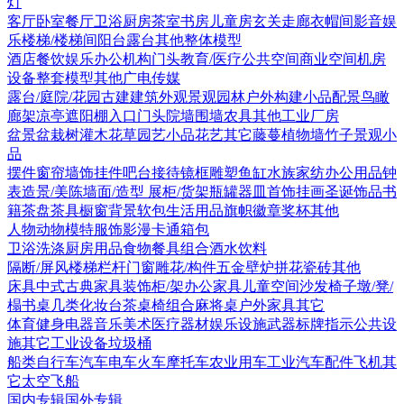
灯
客厅
卧室
餐厅
卫浴
厨房
茶室书房
儿童房
玄关走廊
衣帽间
影音娱
乐
楼梯/楼梯间
阳台露台
其他
整体模型
酒店
餐饮娱乐
办公机构
门头
教育/医疗
公共空间
商业空间
机房
设备
整套模型
其他
广电传媒
露台/庭院/花园
古建
建筑外观
景观园林
户外构建
小品配景
鸟瞰
廊架
凉亭
遮阳棚
入口门头
院墙围墙
农具
其他
工业厂房
盆景盆栽
树
灌木花草
园艺小品
花艺
其它
藤蔓
植物墙
竹子
景观小
品
摆件
窗帘
墙饰挂件
吧台接待
镜框
雕塑
鱼缸水族
家纺
办公用品
钟
表
造景/美陈
墙面/造型
展柜/货架
瓶罐器皿
首饰
挂画
圣诞饰品
书
籍
茶盘茶具
橱窗
背景软包
生活用品
旗帜徽章奖杯
其他
人物
动物
模特
服饰
影漫卡通
箱包
卫浴洗涤
厨房用品
食物
餐具组合
酒水饮料
隔断/屏风
楼梯栏杆
门窗
雕花/构件
五金
壁炉
拼花瓷砖
其他
床具
中式古典家具
装饰柜/架
办公家具
儿童空间
沙发
椅子
墩/凳/
榻
书桌
几类
化妆台
茶桌椅组合
麻将桌
户外家具
其它
体育健身
电器
音乐美术
医疗器材
娱乐设施
武器
标牌指示
公共设
施
其它
工业设备
垃圾桶
船类
自行车
汽车
电车火车
摩托车
农业用车
工业汽车
配件
飞机
其
它
太空飞船
国内专辑
国外专辑