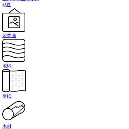
贴图
装饰画
地毯
壁纸
木材