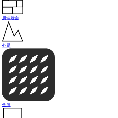
肌理墙面
外景
金属