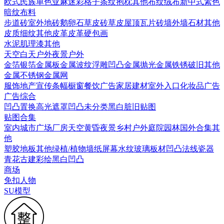
欧式
民族
单色亚麻
迷彩
格子条纹
抱枕
其他布纹
绒布
新中式素色
暗纹布料
步道砖
室外地砖
鹅卵石
草皮砖
草皮
屋顶瓦片
砖墙
外墙石材
其他
皮质细纹
其他皮革
皮革硬包画
水泥
肌理漆
其他
天空
白天户外
夜景户外
金箔银箔
金属板
金属波纹
浮雕凹凸金属
抛光金属
铁锈破旧
其他
金属
不锈钢
金属网
服饰
地产宣传
条幅
橱窗
餐饮广告
家居建材
室外入口
化妆品广告
广告综合
凹凸
置换
高光遮罩
凹凸未分类
黑白脏旧贴图
贴图合集
室内
城市
广场
厂房
天空
黄昏
夜景
乡村户外
庭院园林
国外合集
其
他
塑胶地板
其他
绿植/植物墙
纸
屏幕
水纹
玻璃
板材
凹凸法线
瓷器
青花
古建彩绘
黑白凹凸
商场
免扣人物
SU模型