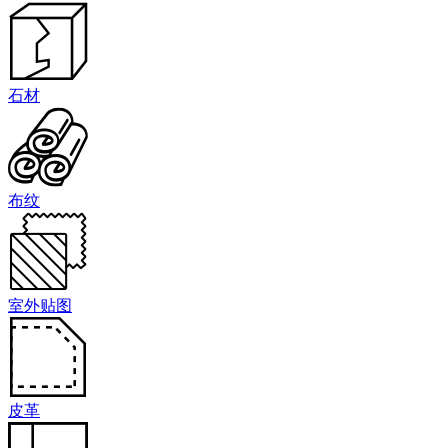
石材
布纹
室外贴图
皮革