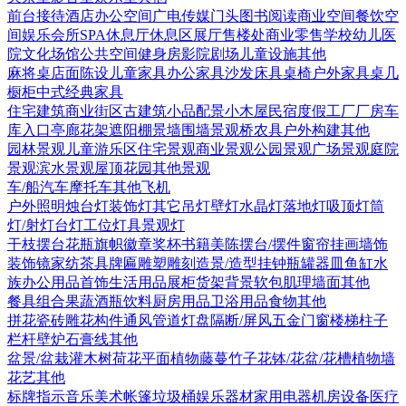
前台接待
酒店
办公空间
广电传媒
门头
图书阅读
商业空间
餐饮空
间
娱乐会所
SPA
休息厅休息区
展厅
售楼处
商业零售
学校幼儿
医
院
文化场馆
公共空间
健身房
影院剧场
儿童设施
其他
麻将桌
店面陈设
儿童家具
办公家具
沙发
床具
桌椅
户外家具
桌几
橱柜
中式经典家具
住宅建筑
商业街区
古建筑
小品配景
小木屋
民宿度假
工厂厂房
车
库入口
亭廊花架
遮阳棚
景墙围墙
景观桥
农具
户外构建
其他
园林景观
儿童游乐区
住宅景观
商业景观
公园景观
广场景观
庭院
景观
滨水景观
屋顶花园
其他景观
车/船
汽车
摩托车
其他
飞机
户外照明
烛台灯
装饰灯
其它
吊灯
壁灯
水晶灯
落地灯
吸顶灯
筒
灯/射灯
台灯
工位灯具
景观灯
干枝摆台
花瓶
旗帜徽章奖杯
书籍
美陈
摆台/摆件
窗帘
挂画
墙饰
装饰镜
家纺
茶具
牌匾
雕塑雕刻
造景/造型
挂钟
瓶罐器皿
鱼缸水
族
办公用品
首饰
生活用品
展柜货架
背景软包
肌理墙面
其他
餐具组合
果蔬
酒瓶饮料
厨房用品
卫浴用品
食物
其他
拼花瓷砖
雕花构件
通风管道
灯盘
隔断/屏风
五金
门
窗
楼梯
柱子
栏杆
壁炉
石膏线
其他
盆景/盆栽
灌木
树
荷花
平面植物
藤蔓
竹子
花钵/花盆/花槽
植物墙
花艺
其他
标牌指示
音乐美术
帐篷
垃圾桶
娱乐器材
家用电器
机房设备
医疗