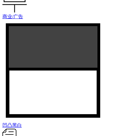
商业/广告
凹凸黑白