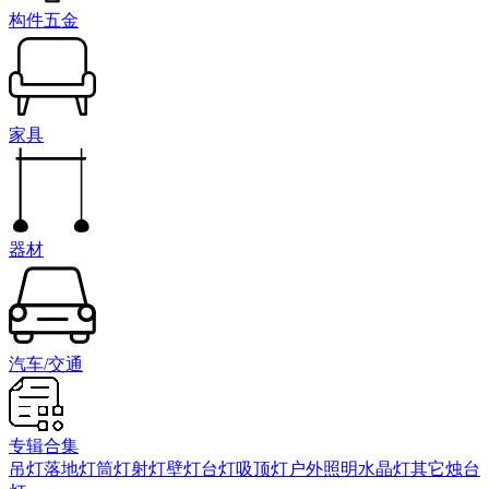
构件五金
家具
器材
汽车/交通
专辑合集
吊灯
落地灯
筒灯射灯
壁灯
台灯
吸顶灯
户外照明
水晶灯
其它
烛台