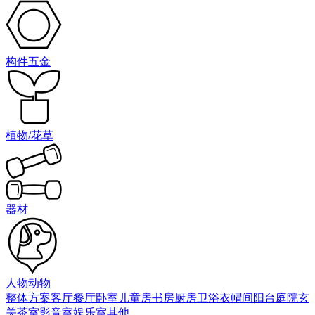
构件五金
植物/花草
器材
人物动物
整体方案
客厅
餐厅
卧室
儿童房
书房
厨房
卫浴
衣帽间
阳台庭院
玄
关
茶室
影音室
娱乐室
其他