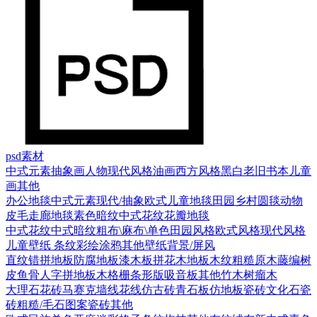
psd素材
中式元素
抽象画
人物
现代风格
油画
西方风格
黑白老旧
书本
儿童
画
其他
办公地毯
中式元素
现代/抽象
欧式
儿童地毯
田园乡村
圆毯
动物
皮毛
走廊地毯
素色暗纹
中式花纹花瓣地毯
中式花纹
中式暗纹
粗布\麻布\单色
田园风格
欧式风格
现代风格
儿童壁纸
条纹
彩绘涂鸦
其他壁纸
背景/屏风
直纹错拼地板
防腐地板漆木板
拼花木地板
木纹
粗糙原木
藤编
树
皮
鱼骨人字拼地板
木格栅条形版
吸音板
其他
竹木
树瘤木
大理石
花砖
马赛克
墙线花线
仿古砖
青石板
仿地板瓷砖
文化石
瓷
砖
粗糙/毛石
图案瓷砖
其他