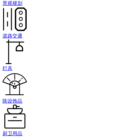
景观规划
道路交通
灯具
陈设饰品
厨卫用品