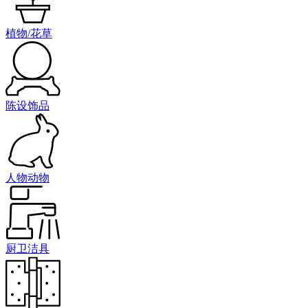
植物/花草
陈设饰品
人物动物
厨卫洁具