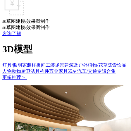
su草图建模/效果图制作
su草图建模/效果图制作
咨询了解
3D模型
灯具/照明
家装样板间
工装场景
建筑及户外
植物/花草
陈设饰品
人物动物
厨卫洁具
构件五金
家具
器材
汽车/交通
专辑合集
更多推荐 >