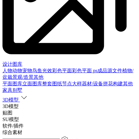
设计图库
人物
动物
宠物
鸟
鱼
光效
彩色平面
彩色平面
ps成品源文件
植物/
盆栽
景观/造景
其他
平面图库
立面图库
整套图纸
节点大样
器材/设备
拼花构建
其他
家具别墅
3D模型
3D模型
贴图
SU模型
软件/插件
综合素材